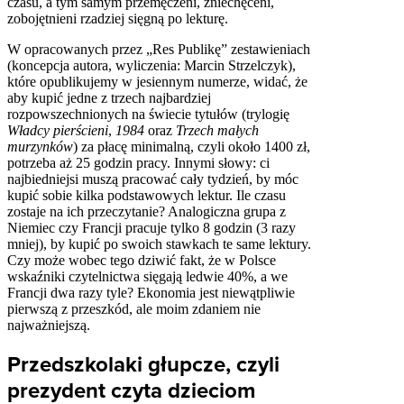
czasu, a tym samym przemęczeni, zniechęceni,
zobojętnieni rzadziej sięgną po lekturę.
W opracowanych przez „Res Publikę” zestawieniach
(koncepcja autora, wyliczenia: Marcin Strzelczyk),
które opublikujemy w jesiennym numerze, widać, że
aby kupić jedne z trzech najbardziej
rozpowszechnionych na świecie tytułów (trylogię
Władcy pierścieni
,
1984
oraz
Trzech małych
murzynków
) za płacę minimalną, czyli około 1400 zł,
potrzeba aż 25 godzin pracy. Innymi słowy: ci
najbiedniejsi muszą pracować cały tydzień, by móc
kupić sobie kilka podstawowych lektur. Ile czasu
zostaje na ich przeczytanie? Analogiczna grupa z
Niemiec czy Francji pracuje tylko 8 godzin (3 razy
mniej), by kupić po swoich stawkach te same lektury.
Czy może wobec tego dziwić fakt, że w Polsce
wskaźniki czytelnictwa sięgają ledwie 40%, a we
Francji dwa razy tyle? Ekonomia jest niewątpliwie
pierwszą z przeszkód, ale moim zdaniem nie
najważniejszą.
Przedszkolaki głupcze, czyli
prezydent czyta dzieciom