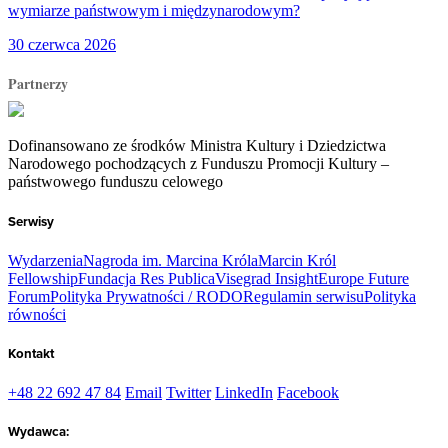
wymiarze państwowym i międzynarodowym?
30 czerwca 2026
Partnerzy
Dofinansowano ze środków Ministra Kultury i Dziedzictwa
Narodowego pochodzących z Funduszu Promocji Kultury –
państwowego funduszu celowego
Serwisy
Wydarzenia
Nagroda im. Marcina Króla
Marcin Król
Fellowship
Fundacja Res Publica
Visegrad Insight
Europe Future
Forum
Polityka Prywatności / RODO
Regulamin serwisu
Polityka
równości
Kontakt
+48 22 692 47 84
Email
Twitter
LinkedIn
Facebook
Wydawca: