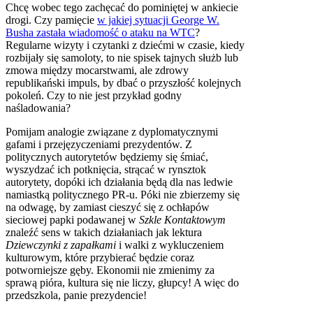
Chcę wobec tego zachęcać do pominiętej w ankiecie
drogi. Czy pamięcie
w jakiej sytuacji George W.
Busha zastała wiadomość o ataku na WTC
?
Regularne wizyty i czytanki z dziećmi w czasie, kiedy
rozbijały się samoloty, to nie spisek tajnych służb lub
zmowa między mocarstwami, ale zdrowy
republikański impuls, by dbać o przyszłość kolejnych
pokoleń. Czy to nie jest przykład godny
naśladowania?
Pomijam analogie związane z dyplomatycznymi
gafami i przejęzyczeniami prezydentów. Z
politycznych autorytetów będziemy się śmiać,
wyszydzać ich potknięcia, strącać w rynsztok
autorytety, dopóki ich działania będą dla nas ledwie
namiastką politycznego PR-u. Póki nie zbierzemy się
na odwagę, by zamiast cieszyć się z ochłapów
sieciowej papki podawanej w
Szkle Kontaktowym
znaleźć sens w takich działaniach jak lektura
Dziewczynki z zapałkami
i walki z wykluczeniem
kulturowym, które przybierać będzie coraz
potworniejsze gęby. Ekonomii nie zmienimy za
sprawą pióra, kultura się nie liczy, głupcy! A więc do
przedszkola, panie prezydencie!