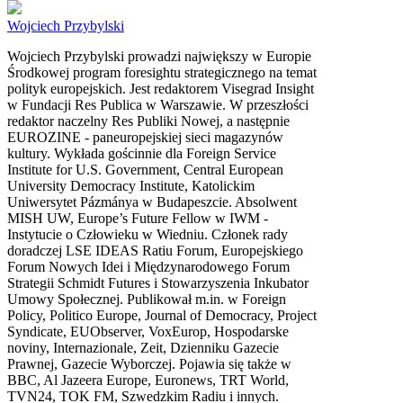
Wojciech Przybylski
Wojciech Przybylski prowadzi największy w Europie
Środkowej program foresightu strategicznego na temat
polityk europejskich. Jest redaktorem Visegrad Insight
w Fundacji Res Publica w Warszawie. W przeszłości
redaktor naczelny Res Publiki Nowej, a następnie
EUROZINE - paneuropejskiej sieci magazynów
kultury. Wykłada gościnnie dla Foreign Service
Institute for U.S. Government, Central European
University Democracy Institute, Katolickim
Uniwersytet Pázmánya w Budapeszcie. Absolwent
MISH UW, Europe’s Future Fellow w IWM -
Instytucie o Człowieku w Wiedniu. Członek rady
doradczej LSE IDEAS Ratiu Forum, Europejskiego
Forum Nowych Idei i Międzynarodowego Forum
Strategii Schmidt Futures i Stowarzyszenia Inkubator
Umowy Społecznej. Publikował m.in. w Foreign
Policy, Politico Europe, Journal of Democracy, Project
Syndicate, EUObserver, VoxEurop, Hospodarske
noviny, Internazionale, Zeit, Dzienniku Gazecie
Prawnej, Gazecie Wyborczej. Pojawia się także w
BBC, Al Jazeera Europe, Euronews, TRT World,
TVN24, TOK FM, Szwedzkim Radiu i innych.