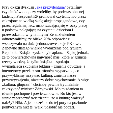
Przy okazji dyskusji
Jaka prezydentura?
pytaliśmy
czytelników o to, czy woleliby, by podczas obecnej
kadencji Prezydent RP promował czytelnictwo przez
zakrojone na wielką skalę akcje propagandowe, czy
przez regularną, lecz mało rzucającą się w oczy pracę
u podstaw polegającą na czytaniu dzieciom i
przewodzeniu w tym innym? Ze zdziwieniem
odnotowaliśmy, że blisko 70% odpowiedzi
wskazywało na duże jednorazowe akcje PR-owe.
Zapewne dlatego wielkie wydarzenie pod tytułem
Republika Książki zyskała tyle aplauzu. Sądzę jednak,
że to powierzchowna naiwność mas, które w gruncie
rzeczy wiedzą, że tylko książka – spokojna,
wymagająca skupienia lektura – zmienia obyczaje, a
internetowy przekaz smartfonów wypacza to, co
przywykliśmy nazywać kulturą, zmienia nasze
przyzwyczajenia, niweczy dobre wychowanie. A więc
„kultura, głupcze!” chciałby pewnie tryumfalnie
zakrzyknąć minister Zdrojewski. Moim zdaniem to
równie pochopne i powierzchowne. Bo kto jest w
stanie zaprzeczyć twierdzeniu, że o kulturę walczyć
należy? Nikt. A jednocześnie do tej pory na poziomie
politycznym nikt tej walki uosobić nie potrafi.