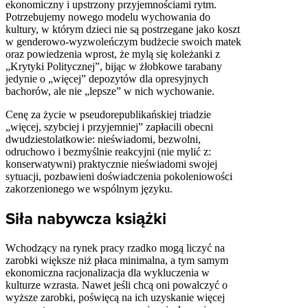
ekonomiczny i upstrzony przyjemnościami rytm.
Potrzebujemy nowego modelu wychowania do
kultury, w którym dzieci nie są postrzegane jako koszt
w genderowo-wyzwoleńczym budżecie swoich matek
oraz powiedzenia wprost, że mylą się koleżanki z
„Krytyki Politycznej”, bijąc w żłobkowe tarabany
jedynie o „więcej” depozytów dla opresyjnych
bachorów, ale nie „lepsze” w nich wychowanie.
Cenę za życie w pseudorepublikańskiej triadzie
„więcej, szybciej i przyjemniej” zapłacili obecni
dwudziestolatkowie: nieświadomi, bezwolni,
odruchowo i bezmyślnie reakcyjni (nie mylić z:
konserwatywni) praktycznie nieświadomi swojej
sytuacji, pozbawieni doświadczenia pokoleniowości
zakorzenionego we wspólnym języku.
Siła nabywcza książki
Wchodzący na rynek pracy rzadko mogą liczyć na
zarobki większe niż płaca minimalna, a tym samym
ekonomiczna racjonalizacja dla wykluczenia w
kulturze wzrasta. Nawet jeśli chcą oni powalczyć o
wyższe zarobki, poświęcą na ich uzyskanie więcej