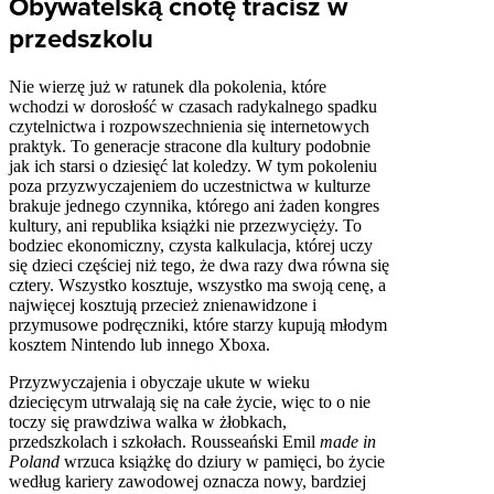
Obywatelską cnotę tracisz w
przedszkolu
Nie wierzę już w ratunek dla pokolenia, które
wchodzi w dorosłość w czasach radykalnego spadku
czytelnictwa i rozpowszechnienia się internetowych
praktyk. To generacje stracone dla kultury podobnie
jak ich starsi o dziesięć lat koledzy. W tym pokoleniu
poza przyzwyczajeniem do uczestnictwa w kulturze
brakuje jednego czynnika, którego ani żaden kongres
kultury, ani republika książki nie przezwycięży. To
bodziec ekonomiczny, czysta kalkulacja, której uczy
się dzieci częściej niż tego, że dwa razy dwa równa się
cztery. Wszystko kosztuje, wszystko ma swoją cenę, a
najwięcej kosztują przecież znienawidzone i
przymusowe podręczniki, które starzy kupują młodym
kosztem Nintendo lub innego Xboxa.
Przyzwyczajenia i obyczaje ukute w wieku
dziecięcym utrwalają się na całe życie, więc to o nie
toczy się prawdziwa walka w żłobkach,
przedszkolach i szkołach. Rousseański Emil
made in
Poland
wrzuca książkę do dziury w pamięci, bo życie
według kariery zawodowej oznacza nowy, bardziej