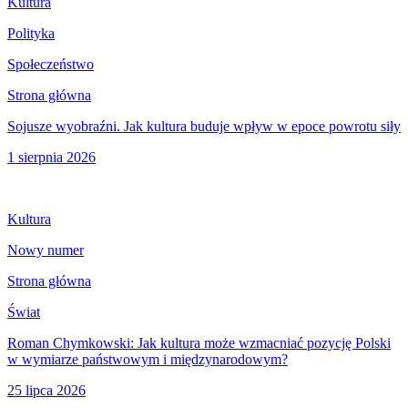
Kultura
Polityka
Społeczeństwo
Strona główna
Sojusze wyobraźni. Jak kultura buduje wpływ w epoce powrotu siły
1 sierpnia 2026
Kultura
Nowy numer
Strona główna
Świat
Roman Chymkowski: Jak kultura może wzmacniać pozycję Polski
w wymiarze państwowym i międzynarodowym?
25 lipca 2026