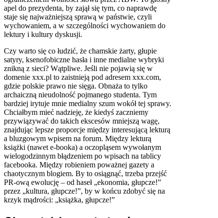
apel do prezydenta, by zajął się tym, co naprawdę
staje się najważniejszą sprawą w państwie, czyli
wychowaniem, a w szczególności wychowaniem do
lektury i kultury dyskusji.
Czy warto się co łudzić, że chamskie żarty, głupie
satyry, ksenofobiczne hasła i inne medialne wybryki
znikną z sieci? Wątpliwe. Jeśli nie pojawią się w
domenie xxx.pl to zaistnieją pod adresem xxx.com,
gdzie polskie prawo nie sięga. Obnaża to tylko
archaiczną nieudolność pojmanego studenta. Tym
bardziej irytuje mnie medialny szum wokół tej sprawy.
Chciałbym mieć nadzieję, że kiedyś zaczniemy
przywiązywać do takich ekscesów mniejszą wagę,
znajdując lepsze proporcje między interesującą lekturą
a bluzgowym wpisem na forum. Między lekturą
książki (nawet e-booka) a oczopląsem wywołanym
wielogodzinnym błądzeniem po wpisach na tablicy
facebooka. Między robieniem poważnej gazety a
chaotycznym blogiem. By to osiągnąć, trzeba przejść
PR-ową ewolucję – od haseł „ekonomia, głupcze!”
przez „kultura, głupcze!”, by w końcu zdobyć się na
krzyk mądrości: „książka, głupcze!”