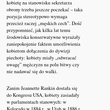
kobietę na stanowisku sekretarza
obrony trzeba jeszcze poczekać – taka
pozycja stereotypowo wymaga
przecież raczej „męskich cech”. Dość
przypomnieć, jak kilka lat temu
środowiska konserwatywne wyrażały
zaniepokojenie faktem umożliwienia
kobietom dołączenia do dywizji
piechoty: kobiety miały „odwracać
uwagę” mężczyzn na polu bitwy czy
nie nadawać się do walki.
Zanim Jeannette Rankin dostała się
do Kongresu USA, kobiety zasiadały
w parlamentach stanowych: w
Kolorado w 1884 r., w Utah w 1886 r.,