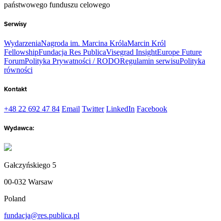
państwowego funduszu celowego
Serwisy
Wydarzenia
Nagroda im. Marcina Króla
Marcin Król
Fellowship
Fundacja Res Publica
Visegrad Insight
Europe Future
Forum
Polityka Prywatności / RODO
Regulamin serwisu
Polityka
równości
Kontakt
+48 22 692 47 84
Email
Twitter
LinkedIn
Facebook
Wydawca:
Gałczyńskiego 5
00-032 Warsaw
Poland
fundacja@res.publica.pl