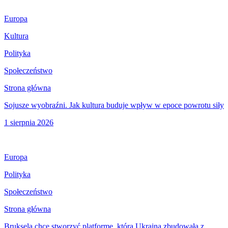
Europa
Kultura
Polityka
Społeczeństwo
Strona główna
Sojusze wyobraźni. Jak kultura buduje wpływ w epoce powrotu siły
1 sierpnia 2026
Europa
Polityka
Społeczeństwo
Strona główna
Bruksela chce stworzyć platformę, którą Ukraina zbudowała z