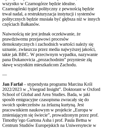
wszystko w Czarnogórze będzie idealne.
Czarnogórski tygiel polityczny z pewnością będzie
trwał nadal, a restrukturyzacja instytucji i systemów
politycznych będzie musiała być głębsza niż w innych
częściach Bałkanów.
Naiwnością nie jest jednak oczekiwanie, że
prawdziwemu przejawowi procesów
demokratycznych i zachodnich wartości należy się
uznanie, zwłaszcza przez media najwyższej jakości,
takie jak BBC. W przeciwnym wypadku, nazywanie
pana Đukanovicia „prozachodnim” przyniesie złą
sławę wszystkim mieszkańcom Zachodu.
—
Jan Farfał
– stypendysta programu Marcina Król
2022/2023 w „Visegrad Insight”. Doktorant w Oxford
School of Global and Area Studies. Bada, w jaki
sposób emigracyjne czasopisma zwracały się do
swoich społeczeństw za żelazną kurtyną. Jest
pracownikiem naukowym w projekcie „Europa w
zmieniającym się świecie”, prowadzonym przez prof.
Timothy’ego Gartona Asha i prof. Paula Bettsa w
Centrum Studiów Europejskich na Uniwersytecie w