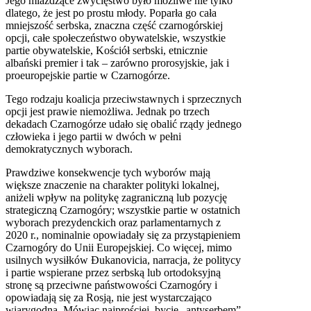
Jego miażdżące zwycięstwo było możliwe nie tylko
dlatego, że jest po prostu młody. Poparła go cała
mniejszość serbska, znaczna część czarnogórskiej
opcji, całe społeczeństwo obywatelskie, wszystkie
partie obywatelskie, Kościół serbski, etnicznie
albański premier i tak – zarówno prorosyjskie, jak i
proeuropejskie partie w Czarnogórze.
Tego rodzaju koalicja przeciwstawnych i sprzecznych
opcji jest prawie niemożliwa. Jednak po trzech
dekadach Czarnogórze udało się obalić rządy jednego
człowieka i jego partii w dwóch w pełni
demokratycznych wyborach.
Prawdziwe konsekwencje tych wyborów mają
większe znaczenie na charakter polityki lokalnej,
aniżeli wpływ na politykę zagraniczną lub pozycję
strategiczną Czarnogóry; wszystkie partie w ostatnich
wyborach prezydenckich oraz parlamentarnych z
2020 r., nominalnie opowiadały się za przystąpieniem
Czarnogóry do Unii Europejskiej. Co więcej, mimo
usilnych wysiłków Đukanovicia, narracja, że politycy
i partie wspierane przez serbską lub ortodoksyjną
stronę są przeciwne państwowości Czarnogóry i
opowiadają się za Rosją, nie jest wystarczająco
wiarygodna. Mówiąc najprościej, bycie „antyserbem”