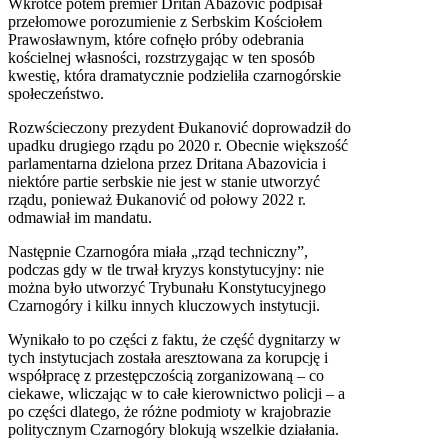
Wkrótce potem premier Dritan Abazović podpisał
przełomowe porozumienie z Serbskim Kościołem
Prawosławnym, które cofnęło próby odebrania
kościelnej własności, rozstrzygając w ten sposób
kwestię, która dramatycznie podzieliła czarnogórskie
społeczeństwo.
Rozwścieczony prezydent Đukanović doprowadził do
upadku drugiego rządu po 2020 r. Obecnie większość
parlamentarna dzielona przez Dritana Abazovicia i
niektóre partie serbskie nie jest w stanie utworzyć
rządu, ponieważ Đukanović od połowy 2022 r.
odmawiał im mandatu.
Następnie Czarnogóra miała „rząd techniczny”,
podczas gdy w tle trwał kryzys konstytucyjny: nie
można było utworzyć Trybunału Konstytucyjnego
Czarnogóry i kilku innych kluczowych instytucji.
Wynikało to po części z faktu, że część dygnitarzy w
tych instytucjach została aresztowana za korupcję i
współpracę z przestępczością zorganizowaną – co
ciekawe, wliczając w to całe kierownictwo policji – a
po części dlatego, że różne podmioty w krajobrazie
politycznym Czarnogóry blokują wszelkie działania.