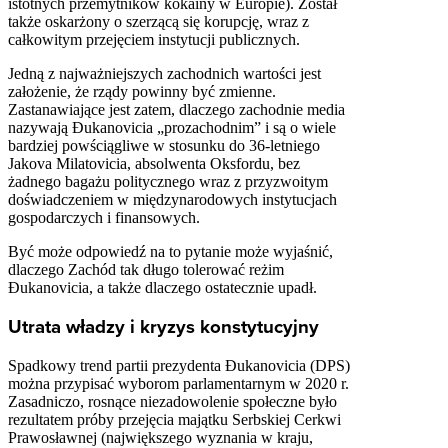
istotnych przemytników kokainy w Europie). Został
także oskarżony o szerzącą się korupcję, wraz z
całkowitym przejęciem instytucji publicznych.
Jedną z najważniejszych zachodnich wartości jest
założenie, że rządy powinny być zmienne.
Zastanawiające jest zatem, dlaczego zachodnie media
nazywają Đukanovicia „prozachodnim” i są o wiele
bardziej powściągliwe w stosunku do 36-letniego
Jakova Milatovicia, absolwenta Oksfordu, bez
żadnego bagażu politycznego wraz z przyzwoitym
doświadczeniem w międzynarodowych instytucjach
gospodarczych i finansowych.
Być może odpowiedź na to pytanie może wyjaśnić,
dlaczego Zachód tak długo tolerować reżim
Đukanovicia, a także dlaczego ostatecznie upadł.
Utrata władzy i kryzys konstytucyjny
Spadkowy trend partii prezydenta Đukanovicia (DPS)
można przypisać wyborom parlamentarnym w 2020 r.
Zasadniczo, rosnące niezadowolenie społeczne było
rezultatem próby przejęcia majątku Serbskiej Cerkwi
Prawosławnej (największego wyznania w kraju,