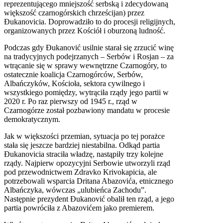
reprezentującego mniejszość serbską i zdecydowaną
większość czarnogórskich chrześcijan) przez
Đukanovicia. Doprowadziło to do procesji religijnych,
organizowanych przez Kościół i oburzoną ludność.
Podczas gdy Đukanović usilnie starał się zrzucić winę
na tradycyjnych podejrzanych – Serbów i Rosjan – za
wtrącanie się w sprawy wewnętrzne Czarnogóry, to
ostatecznie koalicja Czarnogórców, Serbów,
Albańczyków, Kościoła, sektora cywilnego i
wszystkiego pomiędzy, wytrąciła rządy jego partii w
2020 r. Po raz pierwszy od 1945 r., rząd w
Czarnogórze został pozbawiony mandatu w procesie
demokratycznym.
Jak w większości przemian, sytuacja po tej porażce
stała się jeszcze bardziej niestabilna. Odkąd partia
Đukanovicia straciła władzę, nastąpiły trzy kolejne
rządy. Najpierw opozycyjni Serbowie utworzyli rząd
pod przewodnictwem Zdravko Krivokapicia, ale
potrzebowali wsparcia Dritana Abazovića, etnicznego
Albańczyka, wówczas „ulubieńca Zachodu”.
Następnie prezydent Đukanović obalił ten rząd, a jego
partia powróciła z Abazovićem jako premierem.