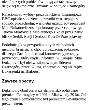
niektóre z tych problemów mogą zostać rozwiązane
dzięki tej tektonicznej zmianie w polityce Czarnogóry.
Relacjonując wybory prezydenckie w Czarnogórze,
BBC opisało spodziewane wyniki w następujący
sposób: prozachodni, wieloletni urzędujący prezydent
Milo Đukanović został pokonany przez centrowego
Jakova Milatovicia, wspieranego z kolei przez partie
bliskie Serbii, Rosji i Serbski Kościół Prawosławny.
Podobnie jak w przypadku innych zachodnich
mediów, ta narracja, choć uproszczona, pokazuje,
dlaczego Zachód tolerował kontrowersyjne rządy
przywódcy, który rządził najdłużej w Europie. Milo
Đukanović był niekwestionowanym liderem
Czarnogóry przez 32 lata, znacznie dłużej niż rządy
Łukaszenki na Białorusi.
Zawsze obecny
Đukanović objął pierwsze stanowisko polityczne –
premiera Czarnogóry w 1991 r. Miał wtedy 29 lat. Od
tego czasu siedmiokrotnie był premierem i dwukrotnie
prezydentem.