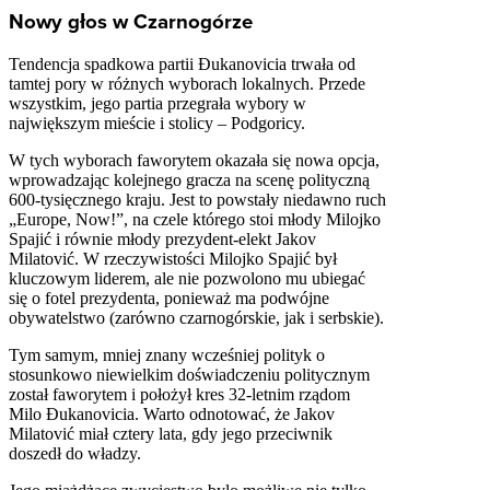
Nowy głos w Czarnogórze
Tendencja spadkowa partii Đukanovicia trwała od
tamtej pory w różnych wyborach lokalnych. Przede
wszystkim, jego partia przegrała wybory w
największym mieście i stolicy – Podgoricy.
W tych wyborach faworytem okazała się nowa opcja,
wprowadzając kolejnego gracza na scenę polityczną
600-tysięcznego kraju. Jest to powstały niedawno ruch
„Europe, Now!”, na czele którego stoi młody Milojko
Spajić i równie młody prezydent-elekt Jakov
Milatović. W rzeczywistości Milojko Spajić był
kluczowym liderem, ale nie pozwolono mu ubiegać
się o fotel prezydenta, ponieważ ma podwójne
obywatelstwo (zarówno czarnogórskie, jak i serbskie).
Tym samym, mniej znany wcześniej polityk o
stosunkowo niewielkim doświadczeniu politycznym
został faworytem i położył kres 32-letnim rządom
Milo Đukanovicia. Warto odnotować, że Jakov
Milatović miał cztery lata, gdy jego przeciwnik
doszedł do władzy.