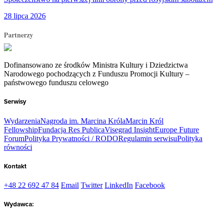
28 lipca 2026
Partnerzy
Dofinansowano ze środków Ministra Kultury i Dziedzictwa
Narodowego pochodzących z Funduszu Promocji Kultury –
państwowego funduszu celowego
Serwisy
Wydarzenia
Nagroda im. Marcina Króla
Marcin Król
Fellowship
Fundacja Res Publica
Visegrad Insight
Europe Future
Forum
Polityka Prywatności / RODO
Regulamin serwisu
Polityka
równości
Kontakt
+48 22 692 47 84
Email
Twitter
LinkedIn
Facebook
Wydawca: