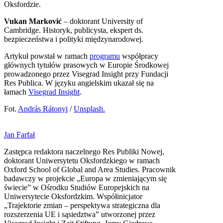
Oksfordzie.
Vukan Marković
– doktorant University of
Cambridge. Historyk, publicysta, ekspert ds.
bezpieczeństwa i polityki międzynarodowej.
Artykuł powstał w ramach
programu
współpracy
głównych tytułów prasowych w Europie Środkowej
prowadzonego przez Visegrad Insight przy Fundacji
Res Publica. W języku angielskim ukazał się na
łamach
Visegrad Insight
.
Fot.
András Rátonyi
/
Unsplash.
Jan Farfał
Zastępca redaktora naczelnego Res Publiki Nowej,
doktorant Uniwersytetu Oksfordzkiego w ramach
Oxford School of Global and Area Studies. Pracownik
badawczy w projekcie „Europa w zmieniającym się
świecie” w Ośrodku Studiów Europejskich na
Uniwersytecie Oksfordzkim. Współinicjator
„Trajektorie zmian – perspektywa strategiczna dla
rozszerzenia UE i sąsiedztwa” utworzonej przez