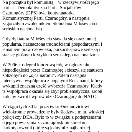
Na początku był komunistą – w rzeczywistości jego
partia – Demokratyczna Partia Socjalistów
Czarnogóry (DPS) była kontynuatorką
Komunistycznej Partii Czarnogóry, a następnie
zagorzałym zwolennikiem Slobodana Miloševicia i
serbskim nacjonalistą.
Gdy dyktatura Miloševicia stawała się coraz mniej
popularna, naznaczona trudnościami gospodarczymi i
łamaniem praw człowieka, porzucił sprawę serbską i
stał się głośnym krytykiem serbskiego nacjonalizmu.
W 2006 r. odegrał kluczową rolę w ogłoszeniu
niepodległości przez Czarnogórę i cieszył się statusem
zbliżonym do „ojca narodu”. Potem nastąpiła
intensywna współpraca z bogatymi Rosjanami, którzy
wykupili znaczną część wybrzeża Czarnogóry. Kiedy
ta współpraca okazała się zbyt problematyczna, zrobił
kolejny zwrot i wprowadził Czarnogórę do NATO.
W ciągu tych 30 lat przeciwko Đukanoviciowi
wielokrotnie prowadzone były śledztwa m.in. włoskiej
policji czy DEA. Było to w związku z podejrzeniami
o jego powiązania z czarnogórskimi kartelami
narkotykowymi (które są jednymi z najbardziej