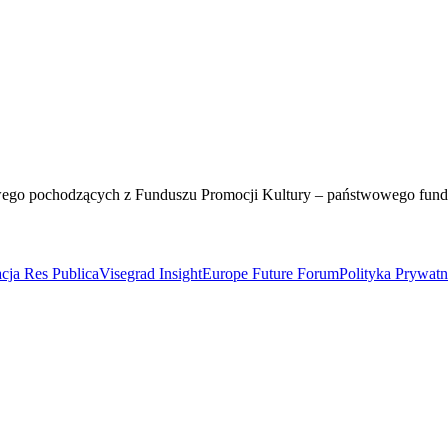
wego pochodzących z Funduszu Promocji Kultury – państwowego fun
cja Res Publica
Visegrad Insight
Europe Future Forum
Polityka Prywat