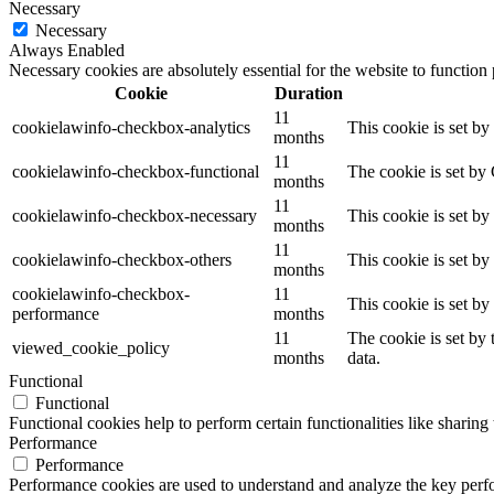
Necessary
Necessary
Always Enabled
Necessary cookies are absolutely essential for the website to function
Cookie
Duration
11
cookielawinfo-checkbox-analytics
This cookie is set b
months
11
cookielawinfo-checkbox-functional
The cookie is set by
months
11
cookielawinfo-checkbox-necessary
This cookie is set b
months
11
cookielawinfo-checkbox-others
This cookie is set b
months
cookielawinfo-checkbox-
11
This cookie is set b
performance
months
11
The cookie is set by
viewed_cookie_policy
months
data.
Functional
Functional
Functional cookies help to perform certain functionalities like sharing 
Performance
Performance
Performance cookies are used to understand and analyze the key perfor