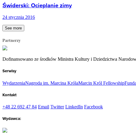
Świderski: Ocieplanie zimy
24 stycznia 2016
See more
Partnerzy
Dofinansowano ze środków Ministra Kultury i Dziedzictwa Narodo
Serwisy
Wydarzenia
Nagroda im. Marcina Króla
Marcin Król Fellowship
Funda
Kontakt
+48 22 692 47 84
Email
Twitter
LinkedIn
Facebook
Wydawca: