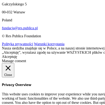
Gałczyńskiego 5
00-032 Warsaw
Poland
fundacja@res.publica.pl
© Res Publica Foundation
Polityka prywatności
Warunki korzystania
Nasza siedziba znajduje się w Polsce, a na naszej stronie interneto
„Akceptuję”, wyrażasz zgodę na używanie WSZYSTKICH plików c
Akceptuję
Manage consent
Close
Privacy Overview
This website uses cookies to improve your experience while you navigat
working of basic functionalities of the website. We also use third-pa
consent. You also have the option to opt-out of these cookies. But op