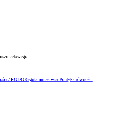
duszu celowego
ności / RODO
Regulamin serwisu
Polityka równości