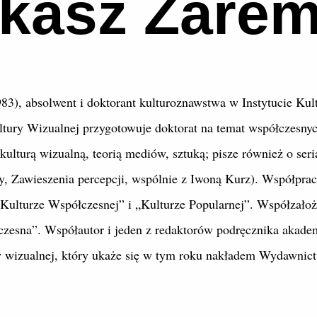
kasz Zare
3), absolwent i doktorant kulturoznawstwa w Instytucie Ku
ltury Wizualnej przygotowuje doktorat na temat współczesnych
 kulturą wizualną, teorią mediów, sztuką; pisze również o seri
y, Zawieszenia percepcji, wspólnie z Iwoną Kurz). Współpra
Kulturze Współczesnej” i „Kulturze Popularnej”. Współzałoży
zesna”. Współautor i jeden z redaktorów podręcznika akade
y wizualnej, który ukaże się w tym roku nakładem Wydawni