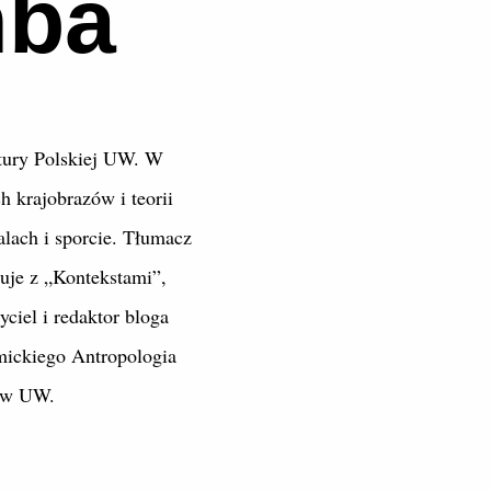
mba
ltury Polskiej UW. W
 krajobrazów i teorii
alach i sporcie. Tłumacz
cuje z „Kontekstami”,
ciel i redaktor bloga
mickiego Antropologia
ctw UW.