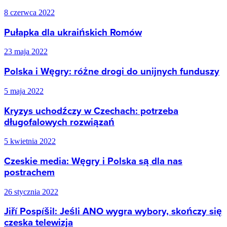
8 czerwca 2022
Pułapka dla ukraińskich Romów
23 maja 2022
Polska i Węgry: różne drogi do unijnych funduszy
5 maja 2022
Kryzys uchodźczy w Czechach: potrzeba
długofalowych rozwiązań
5 kwietnia 2022
Czeskie media: Węgry i Polska są dla nas
postrachem
26 stycznia 2022
Jiří Pospíšil: Jeśli ANO wygra wybory, skończy się
czeska telewizja