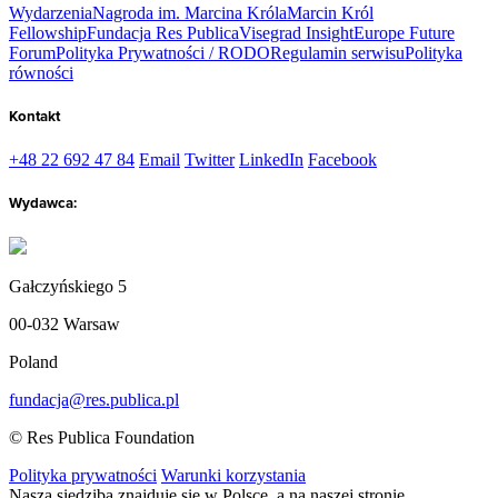
Wydarzenia
Nagroda im. Marcina Króla
Marcin Król
Fellowship
Fundacja Res Publica
Visegrad Insight
Europe Future
Forum
Polityka Prywatności / RODO
Regulamin serwisu
Polityka
równości
Kontakt
+48 22 692 47 84
Email
Twitter
LinkedIn
Facebook
Wydawca:
Gałczyńskiego 5
00-032 Warsaw
Poland
fundacja@res.publica.pl
© Res Publica Foundation
Polityka prywatności
Warunki korzystania
Nasza siedziba znajduje się w Polsce, a na naszej stronie