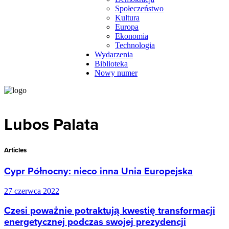
Społeczeństwo
Kultura
Europa
Ekonomia
Technologia
Wydarzenia
Biblioteka
Nowy numer
Lubos Palata
Articles
Cypr Północny: nieco inna Unia Europejska
27 czerwca 2022
Czesi poważnie potraktują kwestię transformacji
energetycznej podczas swojej prezydencji