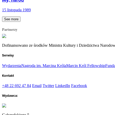
My, naród
15 listopada 1989
See more
Partnerzy
Dofinansowano ze środków Ministra Kultury i Dziedzictwa Narodo
Serwisy
Wydarzenia
Nagroda im. Marcina Króla
Marcin Król Fellowship
Funda
Kontakt
+48 22 692 47 84
Email
Twitter
LinkedIn
Facebook
Wydawca:
Gałczyńskiego 5