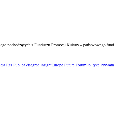
wego pochodzących z Funduszu Promocji Kultury – państwowego fun
cja Res Publica
Visegrad Insight
Europe Future Forum
Polityka Prywat