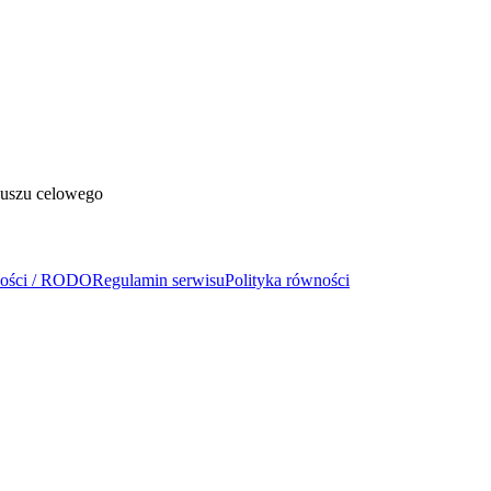
duszu celowego
ności / RODO
Regulamin serwisu
Polityka równości