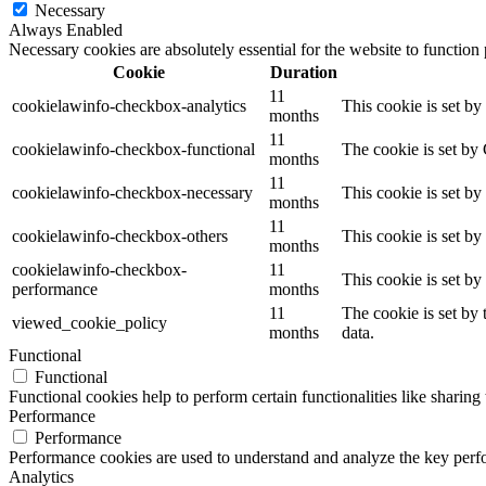
Necessary
Always Enabled
Necessary cookies are absolutely essential for the website to function
Cookie
Duration
11
cookielawinfo-checkbox-analytics
This cookie is set b
months
11
cookielawinfo-checkbox-functional
The cookie is set by
months
11
cookielawinfo-checkbox-necessary
This cookie is set b
months
11
cookielawinfo-checkbox-others
This cookie is set b
months
cookielawinfo-checkbox-
11
This cookie is set b
performance
months
11
The cookie is set by
viewed_cookie_policy
months
data.
Functional
Functional
Functional cookies help to perform certain functionalities like sharing 
Performance
Performance
Performance cookies are used to understand and analyze the key perfor
Analytics