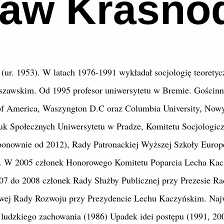
ław Krasno
(ur. 1953). W latach 1976-1991 wykładał socjologię teoretyczn
szawskim. Od 1995 profesor uniwersytetu w Bremie. Gościnne
 of America, Waszyngton D.C oraz Columbia University, Now
k Społecznych Uniwersytetu w Pradze, Komitetu Socjologicz
onownie od 2012), Rady Patronackiej Wyższej Szkoły Europe
. W 2005 członek Honorowego Komitetu Poparcia Lecha Ka
07 do 2008 członek Rady Służby Publicznej przy Prezesie R
wej Rady Rozwoju przy Prezydencie Lechu Kaczyńskim. Najw
ludzkiego zachowania (1986) Upadek idei postępu (1991, 20