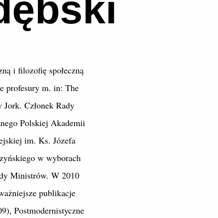
dębski
ą i filozofię społeczną
 profesury m. in: The
y Jork. Członek Rady
nego Polskiej Akademii
jskiej im. Ks. Józefa
czyńskiego w wyborach
ady Ministrów. W 2010
ażniejsze publikacje
09), Postmodernistyczne