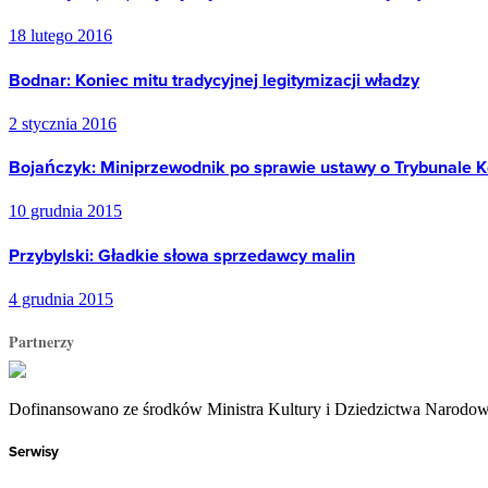
18 lutego 2016
Bodnar: Koniec mitu tradycyjnej legitymizacji władzy
2 stycznia 2016
Bojańczyk: Miniprzewodnik po sprawie ustawy o Trybunale 
10 grudnia 2015
Przybylski: Gładkie słowa sprzedawcy malin
4 grudnia 2015
Partnerzy
Dofinansowano ze środków Ministra Kultury i Dziedzictwa Narodo
Serwisy