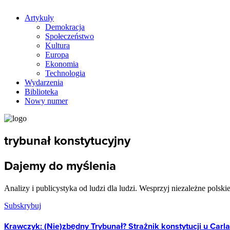
Artykuły
Demokracja
Społeczeństwo
Kultura
Europa
Ekonomia
Technologia
Wydarzenia
Biblioteka
Nowy numer
trybunał konstytucyjny
Dajemy do myślenia
Analizy i publicystyka od ludzi dla ludzi. Wesprzyj niezależne polski
Subskrybuj
Krawczyk: (Nie)zbędny Trybunał? Strażnik konstytucji u Carl