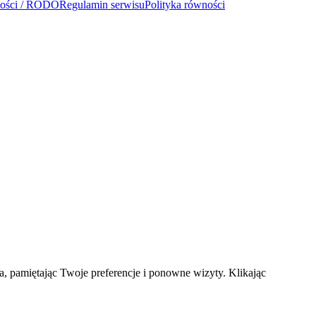
ności / RODO
Regulamin serwisu
Polityka równości
a, pamiętając Twoje preferencje i ponowne wizyty. Klikając