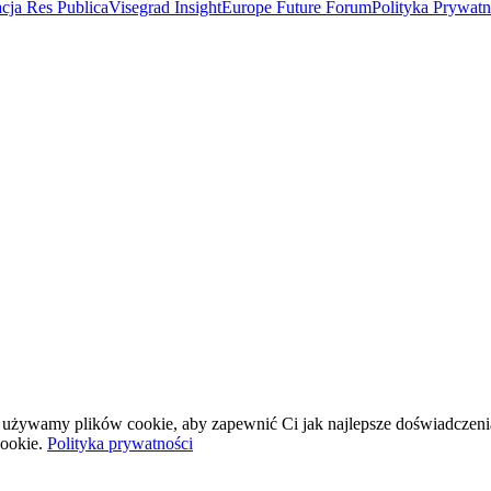
cja Res Publica
Visegrad Insight
Europe Future Forum
Polityka Prywat
wej używamy plików cookie, aby zapewnić Ci jak najlepsze doświadczeni
ookie.
Polityka prywatności