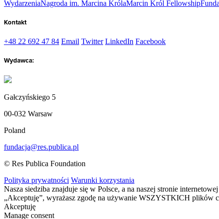
Wydarzenia
Nagroda im. Marcina Króla
Marcin Król Fellowship
Funda
Kontakt
+48 22 692 47 84
Email
Twitter
LinkedIn
Facebook
Wydawca:
Gałczyńskiego 5
00-032 Warsaw
Poland
fundacja@res.publica.pl
© Res Publica Foundation
Polityka prywatności
Warunki korzystania
Nasza siedziba znajduje się w Polsce, a na naszej stronie interneto
„Akceptuję”, wyrażasz zgodę na używanie WSZYSTKICH plików c
Akceptuję
Manage consent