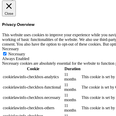
Close
Privacy Overview
This website uses cookies to improve your experience while you navigat
working of basic functionalities of the website. We also use third-pa
consent. You also have the option to opt-out of these cookies. But op
Necessary
Necessary
Always Enabled
Necessary cookies are absolutely essential for the website to function
Cookie
Duration
11
cookielawinfo-checkbox-analytics
This cookie is set b
months
11
cookielawinfo-checkbox-functional
The cookie is set by
months
11
cookielawinfo-checkbox-necessary
This cookie is set b
months
11
cookielawinfo-checkbox-others
This cookie is set b
months
cookielawinfo-checkbox-
11