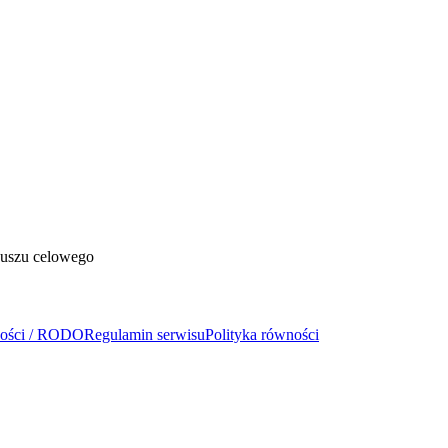
duszu celowego
ności / RODO
Regulamin serwisu
Polityka równości