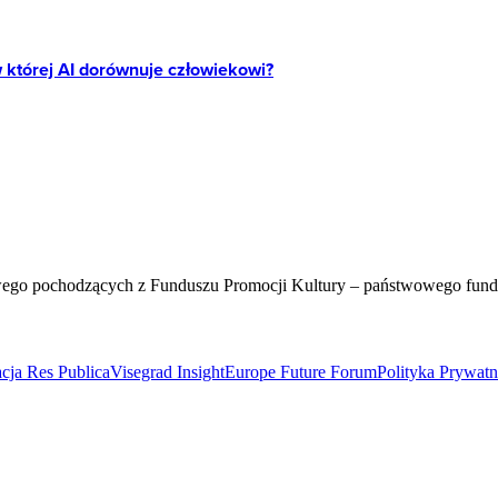
 której AI dorównuje człowiekowi?
wego pochodzących z Funduszu Promocji Kultury – państwowego fun
cja Res Publica
Visegrad Insight
Europe Future Forum
Polityka Prywat