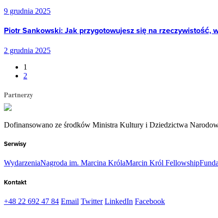
9 grudnia 2025
Piotr Sankowski: Jak przygotowujesz się na rzeczywistość, w
2 grudnia 2025
1
2
Partnerzy
Dofinansowano ze środków Ministra Kultury i Dziedzictwa Narodo
Serwisy
Wydarzenia
Nagroda im. Marcina Króla
Marcin Król Fellowship
Funda
Kontakt
+48 22 692 47 84
Email
Twitter
LinkedIn
Facebook