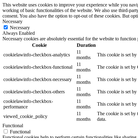
This website uses cookies to improve your experience while you navigat
working of basic functionalities of the website. We also use third-pa
consent. You also have the option to opt-out of these cookies. But op
Necessary
Necessary
Always Enabled
Necessary cookies are absolutely essential for the website to function
Cookie
Duration
11
cookielawinfo-checkbox-analytics
This cookie is set b
months
11
cookielawinfo-checkbox-functional
The cookie is set by
months
11
cookielawinfo-checkbox-necessary
This cookie is set b
months
11
cookielawinfo-checkbox-others
This cookie is set b
months
cookielawinfo-checkbox-
11
This cookie is set b
performance
months
11
The cookie is set by
viewed_cookie_policy
months
data.
Functional
Functional
Functional cookies help to perform certain functionalities like sharing 