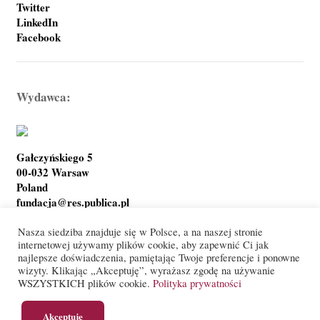
Twitter
LinkedIn
Facebook
Wydawca:
Gałczyńskiego 5
00-032 Warsaw
Poland
fundacja@res.publica.pl
Nasza siedziba znajduje się w Polsce, a na naszej stronie
internetowej używamy plików cookie, aby zapewnić Ci jak
najlepsze doświadczenia, pamiętając Twoje preferencje i ponowne
Polityka prywatności
Warunki korzystania
wizyty. Klikając „Akceptuję”, wyrażasz zgodę na używanie
WSZYSTKICH plików cookie.
Polityka prywatności
© Res Publica Foundation
Akceptuję