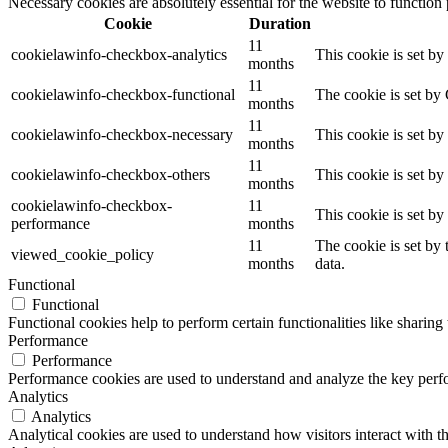
Necessary cookies are absolutely essential for the website to function
Cookie
Duration
11
cookielawinfo-checkbox-analytics
This cookie is set b
months
11
cookielawinfo-checkbox-functional
The cookie is set by
months
11
cookielawinfo-checkbox-necessary
This cookie is set b
months
11
cookielawinfo-checkbox-others
This cookie is set b
months
cookielawinfo-checkbox-
11
This cookie is set b
performance
months
11
The cookie is set by
viewed_cookie_policy
months
data.
Functional
Functional
Functional cookies help to perform certain functionalities like sharing 
Performance
Performance
Performance cookies are used to understand and analyze the key perfor
Analytics
Analytics
Analytical cookies are used to understand how visitors interact with th