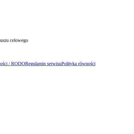
duszu celowego
ności / RODO
Regulamin serwisu
Polityka równości