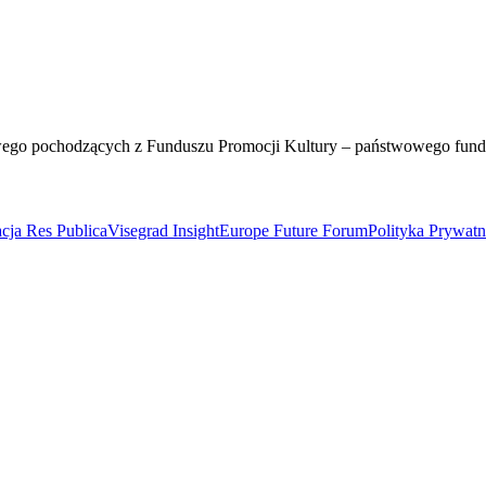
wego pochodzących z Funduszu Promocji Kultury – państwowego fun
cja Res Publica
Visegrad Insight
Europe Future Forum
Polityka Prywat