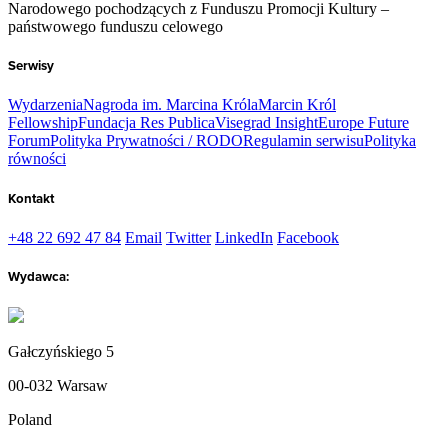
Narodowego pochodzących z Funduszu Promocji Kultury –
państwowego funduszu celowego
Serwisy
Wydarzenia
Nagroda im. Marcina Króla
Marcin Król
Fellowship
Fundacja Res Publica
Visegrad Insight
Europe Future
Forum
Polityka Prywatności / RODO
Regulamin serwisu
Polityka
równości
Kontakt
+48 22 692 47 84
Email
Twitter
LinkedIn
Facebook
Wydawca:
Gałczyńskiego 5
00-032 Warsaw
Poland