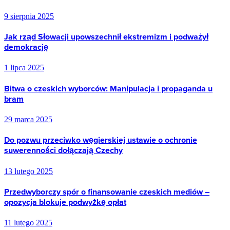
9 sierpnia 2025
Jak rząd Słowacji upowszechnił ekstremizm i podważył
demokrację
1 lipca 2025
Bitwa o czeskich wyborców: Manipulacja i propaganda u
bram
29 marca 2025
Do pozwu przeciwko węgierskiej ustawie o ochronie
suwerenności dołączają Czechy
13 lutego 2025
Przedwyborczy spór o finansowanie czeskich mediów –
opozycja blokuje podwyżkę opłat
11 lutego 2025