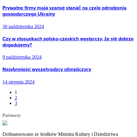
Prywatne firmy mają szansę stanąć na czele odrodzenia
gospodarczego Ukrainy
30 października 2024
Czy w stosunkach polsko-czeskich wystarczy, że się dobrze
dogadujemy?
9 października 2024
Najsłynniejsi wyszehradzcy olimpijczycy
14 sierpnia 2024
1
2
3
Partnerzy
Dofinansowano ze środków Ministra Kultury i Dziedzictwa