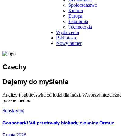
Społeczeństwo
Kultura
Europa
Ekonomia
Technologia
Wydarzenia
Biblioteka
Nowy numer
Czechy
Dajemy do myślenia
Analizy i publicystyka od ludzi dla ludzi. Wesprzyj niezależne
polskie media.
Subskrybuj
Gospodarki V4 przetrwały blokadę cieśniny Ormuz
7 maja 2026