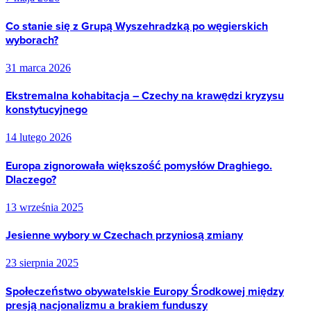
Co stanie się z Grupą Wyszehradzką po węgierskich
wyborach?
31 marca 2026
Ekstremalna kohabitacja – Czechy na krawędzi kryzysu
konstytucyjnego
14 lutego 2026
Europa zignorowała większość pomysłów Draghiego.
Dlaczego?
13 września 2025
Jesienne wybory w Czechach przyniosą zmiany
23 sierpnia 2025
Społeczeństwo obywatelskie Europy Środkowej między
presją nacjonalizmu a brakiem funduszy