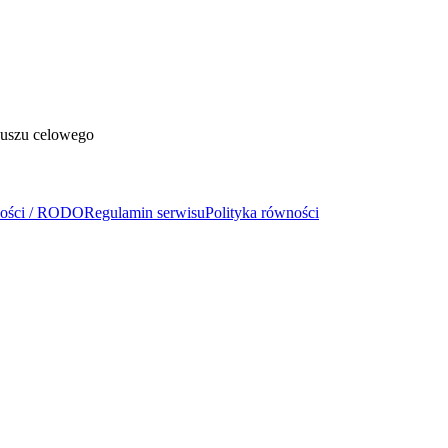
duszu celowego
ności / RODO
Regulamin serwisu
Polityka równości