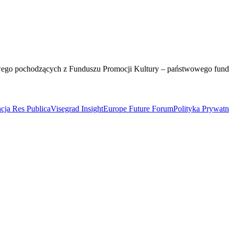
wego pochodzących z Funduszu Promocji Kultury – państwowego fun
cja Res Publica
Visegrad Insight
Europe Future Forum
Polityka Prywat