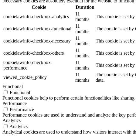
Necessary cookies are absolutely essential for the website to function
Cookie
Duration
11
cookielawinfo-checkbox-analytics
This cookie is set b
months
11
cookielawinfo-checkbox-functional
The cookie is set by
months
11
cookielawinfo-checkbox-necessary
This cookie is set b
months
11
cookielawinfo-checkbox-others
This cookie is set b
months
cookielawinfo-checkbox-
11
This cookie is set b
performance
months
11
The cookie is set by
viewed_cookie_policy
months
data.
Functional
Functional
Functional cookies help to perform certain functionalities like sharing 
Performance
Performance
Performance cookies are used to understand and analyze the key perfor
Analytics
Analytics
Analytical cookies are used to understand how visitors interact with th