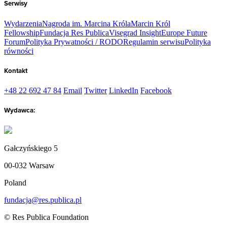
Serwisy
Wydarzenia
Nagroda im. Marcina Króla
Marcin Król
Fellowship
Fundacja Res Publica
Visegrad Insight
Europe Future
Forum
Polityka Prywatności / RODO
Regulamin serwisu
Polityka
równości
Kontakt
+48 22 692 47 84
Email
Twitter
LinkedIn
Facebook
Wydawca:
Gałczyńskiego 5
00-032 Warsaw
Poland
fundacja@res.publica.pl
© Res Publica Foundation