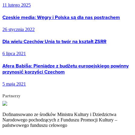
11 lutego 2025
Czeskie media: Węgry i Polska są dla nas postrachem
26 stycznia 2022
Dla wielu Czechów Unia to twór na kształt ZSRR
6 lipca 2021
Afera Babiša: Pieniądze z budżetu europejskiego powinny
przynosić korzyści Czechom
5 maja 2021
Partnerzy
Dofinansowano ze środków Ministra Kultury i Dziedzictwa
Narodowego pochodzących z Funduszu Promocji Kultury –
państwowego funduszu celowego