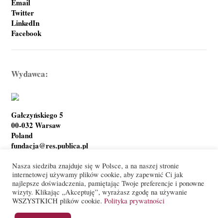
Email
Twitter
LinkedIn
Facebook
Wydawca:
Gałczyńskiego 5
00-032 Warsaw
Poland
fundacja@res.publica.pl
Nasza siedziba znajduje się w Polsce, a na naszej stronie
internetowej używamy plików cookie, aby zapewnić Ci jak
najlepsze doświadczenia, pamiętając Twoje preferencje i ponowne
Polityka prywatności
Warunki korzystania
wizyty. Klikając „Akceptuję”, wyrażasz zgodę na używanie
WSZYSTKICH plików cookie.
Polityka prywatności
© Res Publica Foundation