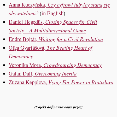
Anna Kuczyńska,
Czy cyfrowi tubylcy staną się
obywatelami?
(
in English
)
Daniel Hegedüs,
Closing Spaces for Civil
Society – A Multidimensional Game
Endre Bojtár,
Waiting for a Civil Revolution
Oľga Gyarfášová,
The Beating Heart of
Democracy
Veronika Mora,
Crowdsourcing Democracy
Galan Dall,
Overcoming Inertia
Zuzana Kepplova,
Vying For Power in Bratislava
Projekt dofinansowany przez: