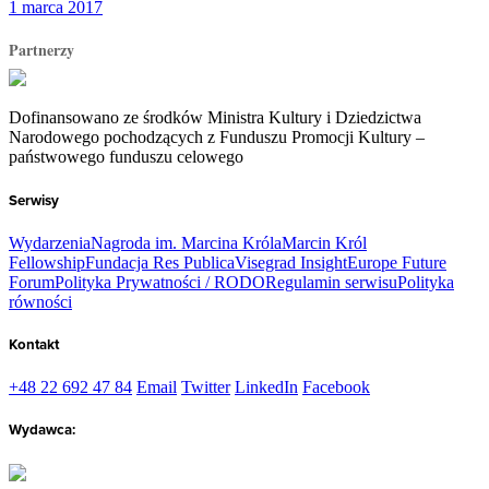
1 marca 2017
Partnerzy
Dofinansowano ze środków Ministra Kultury i Dziedzictwa
Narodowego pochodzących z Funduszu Promocji Kultury –
państwowego funduszu celowego
Serwisy
Wydarzenia
Nagroda im. Marcina Króla
Marcin Król
Fellowship
Fundacja Res Publica
Visegrad Insight
Europe Future
Forum
Polityka Prywatności / RODO
Regulamin serwisu
Polityka
równości
Kontakt
+48 22 692 47 84
Email
Twitter
LinkedIn
Facebook
Wydawca: