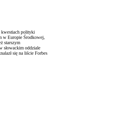
kwestiach polityki
in w Europie Środkowej,
eż starszym
 w słowackim oddziale
alazł się na liście Forbes