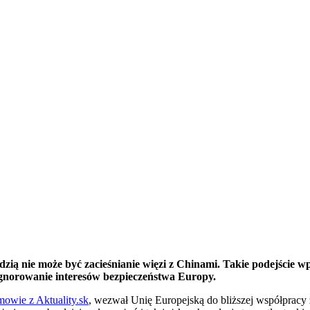
ą nie może być zacieśnianie więzi z Chinami. Takie podejście wpis
 i ignorowanie interesów bezpieczeństwa Europy.
mowie z Aktuality.sk
, wezwał Unię Europejską do bliższej współprac