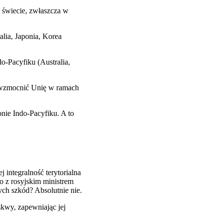
świecie, zwłaszcza w
lia, Japonia, Korea
o-Pacyfiku (Australia,
gą wzmocnić Unię w ramach
onie Indo-Pacyfiku. A to
j integralność terytorialna
o z rosyjskim ministrem
ch szkód? Absolutnie nie.
skwy, zapewniając jej