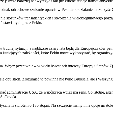
 jeszcze bardziej nadwyrężyć i tak już kruche relacje transatlantyckie
jednak odruchowe szukanie oparcia w Pekinie to działanie na korzyść 
enie stosunków transatlantyckich i stworzenie wielobiegunowego por
 stawianych przez Pekin.
 trudnej sytuacji, a najbliższe cztery lata będą dla Europejczyków p
 istniejących zależności, które Pekin może wykorzystać, by ograniczy
. Wręcz przeciwnie – w wielu kwestiach interesy Europy i Stanów Zj
ie obu stron. Zrozumieć to powinna nie tylko Bruksela, ale i Waszyngto
ać administrację USA, że współpraca wciąż ma sens. Co istotne, agen
 Šefčoviča.
itycznym zwrotem o 180 stopni. Na szczęście mamy inne opcje na stol