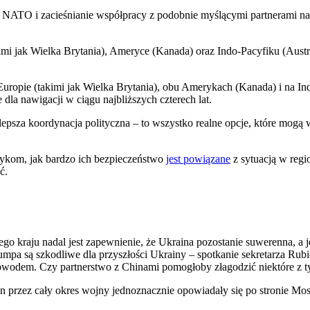
TO i zacieśnianie współpracy z podobnie myślącymi partnerami na 
i jak Wielka Brytania), Ameryce (Kanada) oraz Indo-Pacyfiku (Austra
uropie (takimi jak Wielka Brytania), obu Amerykach (Kanada) i na Ind
la nawigacji w ciągu najbliższych czterech lat.
 lepsza koordynacja polityczna – to wszystko realne opcje, które mo
zykom, jak bardzo ich bezpieczeństwo
jest powiązane
z sytuacją w regi
ć.
tego kraju nadal jest zapewnienie, że Ukraina pozostanie suwerenna, a je
umpa są szkodliwe dla przyszłości Ukrainy – spotkanie sekretarza Rubi
odem. Czy partnerstwo z Chinami pomogłoby złagodzić niektóre z ty
in przez cały okres wojny jednoznacznie opowiadały się po stronie Mo