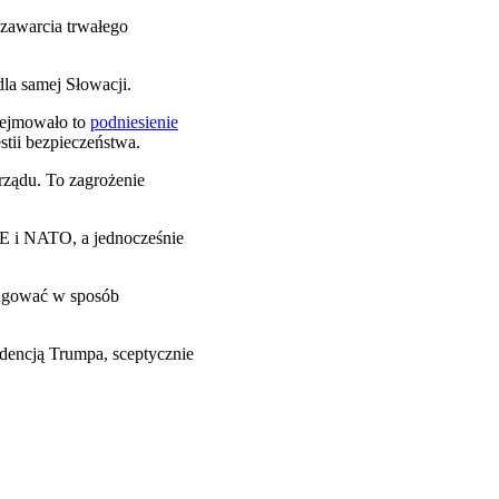
 zawarcia trwałego
la samej Słowacji.
Obejmowało to
podniesienie
stii bezpieczeństwa.
 rządu. To zagrożenie
UE i NATO, a jednocześnie
reagować w sposób
adencją Trumpa, sceptycznie