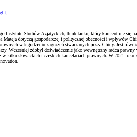
ght
.
nstytutu Studiów Azjatyckich, think tanku, który koncentruje się na 
a Mateja dotyczą gospodarczej i politycznej obecności i wpływów Ch
ów prawnych w łagodzeniu zagrożeń stwarzanych przez Chiny. Jest równi
nerzy. Wcześniej zdobył doświadczenie jako wewnętrzny radca prawny
az w kilku słowackich i czeskich kancelariach prawnych. W 2021 roku zn
novation.