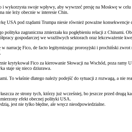
isko i wykorzysta swoje wpływy, aby wywrzeć presję na Moskwę w celu
 nie leży obecnie w interesie Chin.
litykę USA pod rządami Trumpa niesie również poważne konsekwencje d
o polityka zagraniczna zmierzała ku pogłębieniu relacji z Chinami. 
półpracy gospodarczej we wrażliwych sektorach oraz lekceważenie kwe
 narrację Fico, de facto legitymizując prorosyjski i prochiński zwrot
.
usznie krytykował Fico za kierowanie Słowacji na Wschód, poza ramy 
ka staje się nieco dziurawa.
ami. To właśnie dlatego należy podejść do sytuacji z rozwagą, a nie 
aszcza ze strony tych, którzy już wcześniej, bo jeszcze przed drugą k
zamierzony efekt obecnej polityki USA.
zią, jest nie tylko błędne, ale wręcz nieodpowiedzialne.