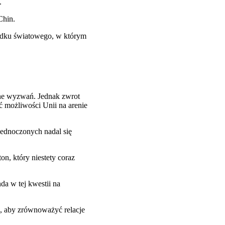
.
Chin.
ządku światowego, w którym
ełne wyzwań. Jednak zwrot
ć możliwości Unii na arenie
ednoczonych nadal się
n, który niestety coraz
da w tej kwestii na
e, aby zrównoważyć relacje