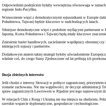
Odpowiednim podejściem byłaby wewnętrzna równowaga w ramach NA
regionie Indo-Pacyfiku.
Wzmocnienie więzi z demokratycznymi sojusznikami w Europie (takim
Południowa, Tajwan) będzie kluczowe w nadchodzących latach.
Silniejsze demokratyczne więzi z podobnie myślącymi partnerami w E
Japonia, Korea Południowa i Tajwan) będą miały kluczowe znaczenie d
Zniesienie barier handlowych, zacieśnienie współpracy obronnej czy
istniejących sojuszy i partnerstw.
Dodatkowym atutem takiej strategii byłoby uświadomienie Europejc
właśnie coś, do czego Stany Zjednoczone od lat próbują ich przekona
Iluzja zbieżnych interesów
Jeśli chodzi o interesy Słowacji w polityce zagranicznej, priorytetem 
zostanie zachowana. Nie ma wątpliwości, że decyzje administracji Tr
spraw zagranicznych Ławrowem w Rijadzie jest tego najnowszym dow
W relacjach Chin z Rosją i Ukrainą nie ma miejsca na złudzenia. Pek
szerokie wsparcie dyplomatyczne, gospodarcze i technologiczne.