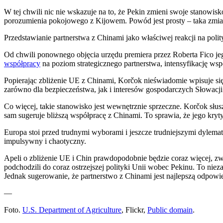
W tej chwili nic nie wskazuje na to, że Pekin zmieni swoje stanow
porozumienia pokojowego z Kijowem. Powód jest prosty – taka zmiana
Przedstawianie partnerstwa z Chinami jako właściwej reakcji na po
Od chwili ponownego objęcia urzędu premiera przez Roberta Fico jeg
współpracy
na poziom strategicznego partnerstwa, intensyfikację ws
Popierając zbliżenie UE z Chinami, Korčok nieświadomie wpisuje się w
zarówno dla bezpieczeństwa, jak i interesów gospodarczych Słowacji
Co więcej, takie stanowisko jest wewnętrznie sprzeczne. Korčok sł
sam sugeruje bliższą współpracę z Chinami. To sprawia, że jego kryty
Europa stoi przed trudnymi wyborami i jeszcze trudniejszymi dylemat
impulsywny i chaotyczny.
Apeli o zbliżenie UE i Chin prawdopodobnie będzie coraz więcej, zwł
podchodzili do coraz ostrzejszej polityki Unii wobec Pekinu. To nie
Jednak sugerowanie, że partnerstwo z Chinami jest najlepszą odpowied
—
Foto.
U.S. Department of Agriculture
, Flickr,
Public domain
.