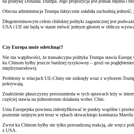
na politykę Donalda Trumpa. Jego propozycja jest jednak błędna i może
Obecna administracja Trumpa faktycznie osłabiła zachodnią jedność, 
Długoterminowym celem chińskiej polityki zagranicznej jest podważ
USA i UE nie będą w stanie mówić jednym głosem w obliczu wyzwań
Czy Europa może odetchnąć?
Nie ma wątpliwości, że transakcyjna polityka Trumpa stawia Europę w
ku Chinom byłby jeszcze bardziej ryzykowny – grozi on pogłębieniem
międzynarodowej.
Problemy w relacjach UE-Chiny nie zniknęły wraz z wyborem Trumpa
pokrywają.
Znalezienie płaszczyzny porozumienia w tych sprawach leży w interes
częściej stawia na jednostronne działania wobec Chin.
Unia Europejska powinna zidentyfikować te punkty wspólne i przekon
poziomie unijnym jest teraz w rękach słowackiego komisarza Maroša
Zwrot ku Chinom byłby nie tylko przesadzoną reakcją, ale wręcz pol
z USA.