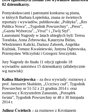
82 dziennikarzy.
Pomysłodawcami i patronami konkursu są pisma,
w których Barbara Łopieńska, znana ze świetnych
reportaży i wywiadów, publikowała: „Polityka”, „Res
Publica Nowa”, „Tygodnik Powszechny”, „Press”,
„Gazeta Wyborcza”, „Viva!” i „Twój Styl”.
Laureatami Nagrody w latach ubiegłych byli: Teresa
Torańska, Anna Żebrowska, Katarzyna Bielas,
Włodzimierz Kalicki, Dariusz Zaborek, Angelika
Kuźniak, Tomasz Kwaśniewski, Justyna Dąbrowska,
Przemysław Wilczyński i Grzegorz Sroczyński.
Jury Nagrody do finału 11 edycji zgłosiło 18
wywiadów autorstwa 15 dziennikarzy (alfabetycznie
wg nazwisk):
Kalina Błażejowska
– za dwa wywiady: rozmowę z
prof. Januszem Skalskim, „Uczciwy cud”, Tygodnik
Powszechny nr 51-52 z 21 grudnia 2014 r. oraz
rozmowę z Krzysztofem Zanussim, „Porządek
świata”, Tygodnik Powszechny nr 48 z 30 listopada
2014 r.
Juliusz Ćwieluch –
za rozmowę z Krystianem