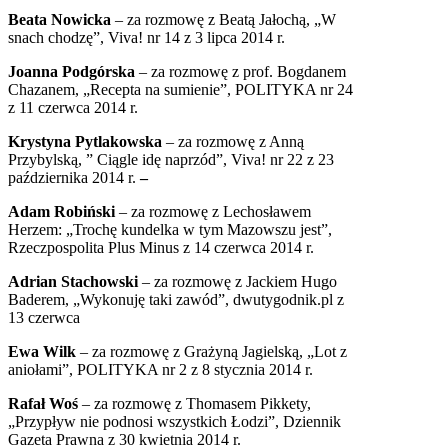
Beata Nowicka
– za rozmowę z Beatą Jałochą, „W
snach chodzę”, Viva! nr 14 z 3 lipca 2014 r.
Joanna Podgórska
– za rozmowę z prof. Bogdanem
Chazanem, „Recepta na sumienie”, POLITYKA nr 24
z 11 czerwca 2014 r.
Krystyna Pytlakowska
– za rozmowę z Anną
Przybylską, ” Ciągle idę naprzód”, Viva! nr 22 z 23
października 2014 r.
–
Adam Robiński
– za rozmowę z Lechosławem
Herzem: „Trochę kundelka w tym Mazowszu jest”,
Rzeczpospolita Plus Minus z 14 czerwca 2014 r.
Adrian Stachowski
– za rozmowę z Jackiem Hugo
Baderem, „Wykonuję taki zawód”, dwutygodnik.pl z
13 czerwca
Ewa Wilk
– za rozmowę z Grażyną Jagielską, „Lot z
aniołami”, POLITYKA nr 2 z 8 stycznia 2014 r.
Rafał Woś
– za rozmowę z Thomasem Pikkety,
„Przypływ nie podnosi wszystkich Łodzi”, Dziennik
Gazeta Prawna z 30 kwietnia 2014 r.