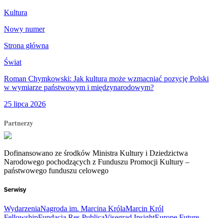
Kultura
Nowy numer
Strona główna
Świat
Roman Chymkowski: Jak kultura może wzmacniać pozycję Polski
w wymiarze państwowym i międzynarodowym?
25 lipca 2026
Partnerzy
Dofinansowano ze środków Ministra Kultury i Dziedzictwa
Narodowego pochodzących z Funduszu Promocji Kultury –
państwowego funduszu celowego
Serwisy
Wydarzenia
Nagroda im. Marcina Króla
Marcin Król
Fellowship
Fundacja Res Publica
Visegrad Insight
Europe Future