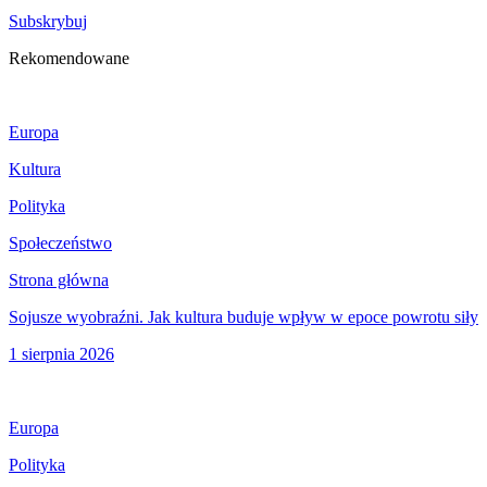
Subskrybuj
Rekomendowane
Europa
Kultura
Polityka
Społeczeństwo
Strona główna
Sojusze wyobraźni. Jak kultura buduje wpływ w epoce powrotu siły
1 sierpnia 2026
Europa
Polityka