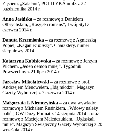
Zięciem, „Zalatani’, POLITYKA nr 43 z 22
października 2014 r.
Anna Jasińska
– za rozmowę z Danielem
Olbrychskim, „Rosyjski romans”, Twój Styl z
czerwca 2014 r.
Danuta Krzemionka
– za rozmowę z Agnieszką
Popiel, „Kaganiec
muszę
”, Charaktery, numer
sierpniowy 2014
Katarzyna Kubisiowska
– za rozmowę z Jerzym
Pilchem, „Jeden demon mniej”, Tygodnik
Powszechny z 21 lipca 2014 r.
Jarosław Mikołajewski
– za rozmowę z prof.
Andrzejem Mencwelem, „Idą młodzi”, Magazyn
Gazety Wyborczej z 7 czerwca 2014 r.
Małgorzata I. Niemczyńska
– za dwa wywiady:
rozmowę z Michałem Rusinkiem, „Wdowy należy
palić”, GW Duży Format z 14 sierpnia 2014 r. oraz
rozmowę z Maciejem Maleńczukiem, „Ugłaskali
mnie”, Magazyn Świąteczny Gazety Wyborczej z 20
września 2014 r.