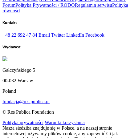
Forum
Polityka Prywatności / RODO
Regulamin serwisu
Polityka
równości
Kontakt
+48 22 692 47 84
Email
Twitter
LinkedIn
Facebook
Wydawca:
Gałczyńskiego 5
00-032 Warsaw
Poland
fundacja@res.publica.pl
© Res Publica Foundation
Polityka prywatności
Warunki korzystania
Nasza siedziba znajduje się w Polsce, a na naszej stronie
internetowej używamy plików cookie, aby zapewnić Ci jak