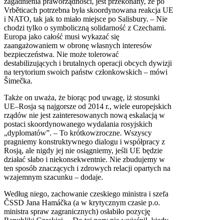
zagadnienia praworządności, jest przekonany, że po
Vrběticach potrzebna była skoordynowana reakcja UE
i NATO, tak jak to miało miejsce po Salisbury. – Nie
chodzi tylko o symboliczną solidarność z Czechami.
Europa jako całość musi wykazać się
zaangażowaniem w obronę własnych interesów
bezpieczeństwa. Nie może tolerować
destabilizujących i brutalnych operacji obcych dywizji
na terytorium swoich państw członkowskich – mówi
Šimečka.
Także on uważa, że biorąc pod uwagę, iż stosunki
UE–Rosja są najgorsze od 2014 r., wiele europejskich
rządów nie jest zainteresowanych nową eskalacją w
postaci skoordynowanego wydalania rosyjskich
„dyplomatów”. – To krótkowzroczne. Wszyscy
pragniemy konstruktywnego dialogu i współpracy z
Rosją, ale nigdy jej nie osiągniemy, jeśli UE będzie
działać słabo i niekonsekwentnie. Nie zbudujemy w
ten sposób znaczących i zdrowych relacji opartych na
wzajemnym szacunku – dodaje.
Według niego, zachowanie czeskiego ministra i szefa
ČSSD Jana Hamáčka (a w krytycznym czasie p.o.
ministra spraw zagranicznych) osłabiło pozycję