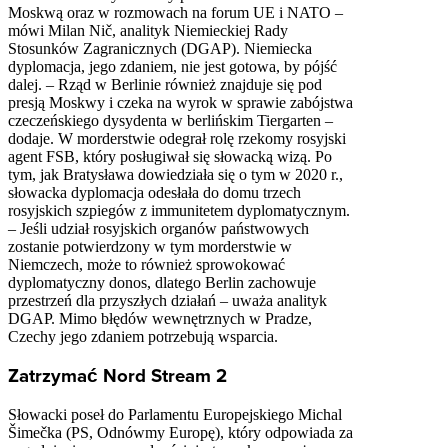
Moskwą oraz w rozmowach na forum UE i NATO –
mówi Milan Nič, analityk Niemieckiej Rady
Stosunków Zagranicznych (DGAP). Niemiecka
dyplomacja, jego zdaniem, nie jest gotowa, by pójść
dalej. – Rząd w Berlinie również znajduje się pod
presją Moskwy i czeka na wyrok w sprawie zabójstwa
czeczeńskiego dysydenta w berlińskim Tiergarten –
dodaje. W morderstwie odegrał rolę rzekomy rosyjski
agent FSB, który posługiwał się słowacką wizą. Po
tym, jak Bratysława dowiedziała się o tym w 2020 r.,
słowacka dyplomacja odesłała do domu trzech
rosyjskich szpiegów z immunitetem dyplomatycznym.
– Jeśli udział rosyjskich organów państwowych
zostanie potwierdzony w tym morderstwie w
Niemczech, może to również sprowokować
dyplomatyczny donos, dlatego Berlin zachowuje
przestrzeń dla przyszłych działań – uważa analityk
DGAP. Mimo błędów wewnętrznych w Pradze,
Czechy jego zdaniem potrzebują wsparcia.
Zatrzymać Nord Stream 2
Słowacki poseł do Parlamentu Europejskiego Michal
Šimečka (PS, Odnówmy Europę), który odpowiada za