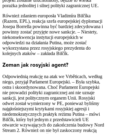
projekt zostanie uruchomiony, będzie to wielka
porażka jednolitej i silnej polityki zagranicznej UE.
Również zdaniem europosła Vladimíra Bilčíka
(Razem, EPL), reakcja szefa europejskiej dyplomacji
Josepa Borrella powinna być bardziej zdecydowana i
powinny zostać przyjęte nowe sankcje. – Niestety,
niekonsekwencja instytucji europejskich w
odpowiedzi na działania Putina, może zostać
wykorzystana przez rosyjskiego prezydenta do
kolejnych ataków – zakłada Bilčík.
Zeman jak rosyjski agent?
Odpowiednią reakcję na atak we Vrběticach, według
niego, przyjął Parlament Europejski. – Była szybka,
ostra i skoordynowana. Choć Parlament Europejski
nie prowadzi polityki zagranicznej ani nie uznaje
sankcji, jest politycznym organem Unii. Rosyjski
odwet został wymierzony w PE, ponieważ byliśmy
najgłośniejszymi krytykami rosyjskiej agresji i
niedemokratycznych praktyk reżimu Putina – mówi
Bilčík, który był jednym z przedstawicieli UE
otwarcie wzywających do zakończenia budowy Nord
Stream 2. Również on nie był zaskoczony reakcją