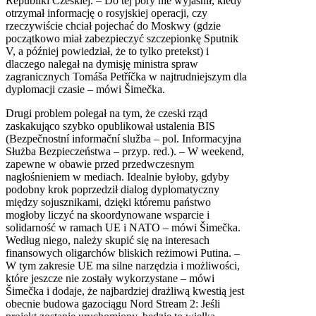
Republiki Czeskiej. – Do tej pory nie wyjaśnił, kiedy
otrzymał informację o rosyjskiej operacji, czy
rzeczywiście chciał pojechać do Moskwy (gdzie
początkowo miał zabezpieczyć szczepionkę Sputnik
V, a później powiedział, że to tylko pretekst) i
dlaczego nalegał na dymisję ministra spraw
zagranicznych Tomáša Petříčka w najtrudniejszym dla
dyplomacji czasie – mówi Šimečka.
Drugi problem polegał na tym, że czeski rząd
zaskakująco szybko opublikował ustalenia BIS
(Bezpečnostní informační služba – pol. Informacyjna
Służba Bezpieczeństwa – przyp. red.). – W weekend,
zapewne w obawie przed przedwczesnym
nagłośnieniem w mediach. Idealnie byłoby, gdyby
podobny krok poprzedził dialog dyplomatyczny
między sojusznikami, dzięki któremu państwo
mogłoby liczyć na skoordynowane wsparcie i
solidarność w ramach UE i NATO – mówi Šimečka.
Według niego, należy skupić się na interesach
finansowych oligarchów bliskich reżimowi Putina. –
W tym zakresie UE ma silne narzędzia i możliwości,
które jeszcze nie zostały wykorzystane – mówi
Šimečka i dodaje, że najbardziej drażliwą kwestią jest
obecnie budowa gazociągu Nord Stream 2: Jeśli