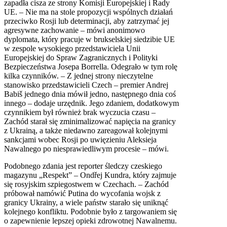
zapadła cisza ze strony Komisji Europejskiej i Rady
UE. – Nie ma na stole propozycji wspólnych działań
przeciwko Rosji lub determinacji, aby zatrzymać jej
agresywne zachowanie – mówi anonimowo
dyplomata, który pracuje w brukselskiej siedzibie UE
w zespole wysokiego przedstawiciela Unii
Europejskiej do Spraw Zagranicznych i Polityki
Bezpieczeństwa Josepa Borrella. Odegrało w tym rolę
kilka czynników. – Z jednej strony nieczytelne
stanowisko przedstawicieli Czech – premier Andrej
Babiš jednego dnia mówił jedno, następnego dnia coś
innego – dodaje urzędnik. Jego zdaniem, dodatkowym
czynnikiem był również brak wyczucia czasu –
Zachód starał się zminimalizować napięcia na granicy
z Ukrainą, a także niedawno zareagował kolejnymi
sankcjami wobec Rosji po uwięzieniu Aleksieja
Nawalnego po niesprawiedliwym procesie – mówi.
Podobnego zdania jest reporter śledczy czeskiego
magazynu „Respekt” – Ondřej Kundra, który zajmuje
się rosyjskim szpiegostwem w Czechach. – Zachód
próbował namówić Putina do wycofania wojsk z
granicy Ukrainy, a wiele państw starało się uniknąć
kolejnego konfliktu. Podobnie było z targowaniem się
o zapewnienie lepszej opieki zdrowotnej Nawalnemu.