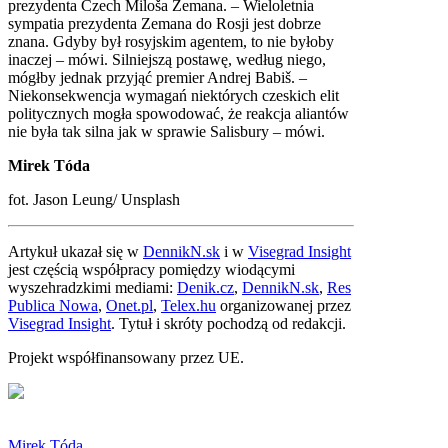
prezydenta Czech Miloša Zemana. – Wieloletnia
sympatia prezydenta Zemana do Rosji jest dobrze
znana. Gdyby był rosyjskim agentem, to nie byłoby
inaczej – mówi. Silniejszą postawę, według niego,
mógłby jednak przyjąć premier Andrej Babiš. –
Niekonsekwencja wymagań niektórych czeskich elit
politycznych mogła spowodować, że reakcja aliantów
nie była tak silna jak w sprawie Salisbury – mówi.
Mirek Tóda
fot. Jason Leung/ Unsplash
Artykuł ukazał się w
DennikN.sk
i w
Visegrad Insight
jest częścią współpracy pomiędzy wiodącymi
wyszehradzkimi mediami:
Denik.cz
,
DennikN.sk
,
Res
Publica Nowa
,
Onet.pl
,
Telex.hu
organizowanej przez
Visegrad Insight
. Tytuł i skróty pochodzą od redakcji.
Projekt współfinansowany przez UE.
Mirek Tóda