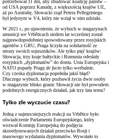
potrzebował 11 dni, aby zbudować koalicję państw –
od USA poprzez Kanadę, z większością krajów UE,
aż po Australię. Słowacki rząd Petera Pellegriniego
był jedynym w V4, który nie wziął w nim udziału.
W 2021 r., po ujawnieniu, że wybuch w magazynach
amunicji we Vrběticach siedem lat wcześniej został
najprawdopodobniej spowodowany przez rosyjskich
agentów z GRU, Praga liczyła na solidarność ze
strony swoich sojuszników. Ale tylko pięć krajów:
Słowacja, trzy kraje bałtyckie i Rumunia odesłały
rosyjskich „dyplomatów” do domu. Unia Europejska i
NATO poparły Pragę
de facto
tylko werbalnie.
Czy czeska dyplomacja popełniła jakiś błąd?
Dlaczego wybuch, który pozbawił życia dwie osoby
w magazynie blisko granic Słowacji nie był powodem
podobnych energicznych działań, jak trzy lata temu?
Tylko złe wyczucie czasu?
Jedną z najmocniejszych reakcji na Vrbětice było
oświadczenie Parlamentu Europejskiego, który
wezwał Komisję Europejską do podjęcia
skoordynowanych działań przeciwko Rosji i
masowego wydalania dyplomatów. Wywołało to