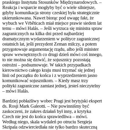
praskiego Instytutu Stosunków Międzynarodowych. –
Reakcja i wsparcie mogłyby być o wiele silniejsze,
gdyby komunikacja strony czeskiej była strategicznie
ukierunkowana. Nawet biorąc pod uwagę fakt, że
wybuch we Vrběticach miał miejsce prawie siedem lat
temu – mówi Halás. – Jeśli wyrzuca się ministra spraw
zagranicznych na kilka dni przed najbardziej
dramatycznym wydarzeniem w polityce zagranicznej
ostatnich lat, jeśli prezydent Zeman milczy, a potem
przygotowuje argumentację rządu, albo jeśli minister
spraw wewnętrznych co drugi dzień mówi coś innego,
to nie można się dziwić, że sojusznicy pozostają
ostrożni – podsumowuje. W takich przypadkach
kierownictwo całego kraju musi trzymać się jednej
linii od początku do końca i z wyprzedzeniem jasno
komunikować sojusznikom. – Kiedy masz trzy
polityki zagraniczne zamiast jednej, jesteś nieczytelny
– mówi Halás.
Bardziej pobłażliwy wobec Pragi jest brytyjski ekspert
ds. Rosji Mark Galeotti. – Nie powinniśmy być
zaskoczeni, że zakres działań był inny, a krytyka
Czech nie jest do końca sprawiedliwa – mówi.
Według niego, skala wydaleń po otruciu Sergieja
Skripala odzwierciedlała nie tylko bardzo skuteczną