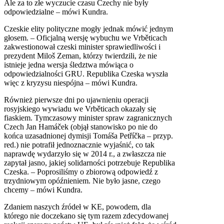
Ale za to złe wyczucie czasu Czechy nie były
odpowiedzialne – mówi Kundra.
Czeskie elity polityczne mogły jednak mówić jednym
głosem. – Oficjalną wersję wybuchu we Vrběticach
zakwestionował czeski minister sprawiedliwości i
prezydent Miloš Zeman, którzy twierdzili, że nie
istnieje jedna wersja śledztwa mówiąca o
odpowiedzialności GRU. Republika Czeska wyszła
więc z kryzysu niespójna – mówi Kundra.
Również pierwsze dni po ujawnieniu operacji
rosyjskiego wywiadu we Vrběticach okazały się
fiaskiem. Tymczasowy minister spraw zagranicznych
Czech Jan Hamáček (objął stanowisko po nie do
końca uzasadnionej dymisji Tomáša Petříčka – przyp.
red.) nie potrafił jednoznacznie wyjaśnić, co tak
naprawdę wydarzyło się w 2014 r., a zwłaszcza nie
zapytał jasno, jakiej solidarności potrzebuje Republika
Czeska. – Poprosiliśmy o zbiorową odpowiedź z
trzydniowym opóźnieniem. Nie było jasne, czego
chcemy – mówi Kundra.
Zdaniem naszych źródeł w KE, powodem, dla
którego nie doczekano się tym razem zdecydowanej