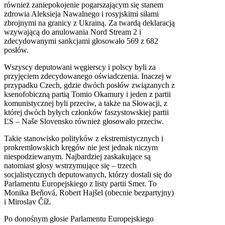
również zaniepokojenie pogarszającym się stanem
zdrowia Aleksieja Nawalnego i rosyjskimi siłami
zbrojnymi na granicy z Ukrainą. Za twardą deklaracją
wzywającą do anulowania Nord Stream 2 i
zdecydowanymi sankcjami głosowało 569 z 682
posłów.
Wszyscy deputowani węgierscy i polscy byli za
przyjęciem zdecydowanego oświadczenia. Inaczej w
przypadku Czech, gdzie dwóch posłów związanych z
ksenofobiczną partią Tomio Okamury i jeden z partii
komunistycznej byli przeciw, a także na Słowacji, z
której dwóch byłych członków faszystowskiej partii
ĽS – Naše Slovensko również głosowało przeciw.
Takie stanowisko polityków z ekstremistycznych i
prokremlowskich kręgów nie jest jednak niczym
niespodziewanym. Najbardziej zaskakujące są
natomiast głosy wstrzymujące się – trzech
socjalistycznych deputowanych, którzy dostali się do
Parlamentu Europejskiego z listy partii Smer. To
Monika Beňová, Robert Hajšel (obecnie bezpartyjny)
i Miroslav Číž.
Po donośnym głosie Parlamentu Europejskiego