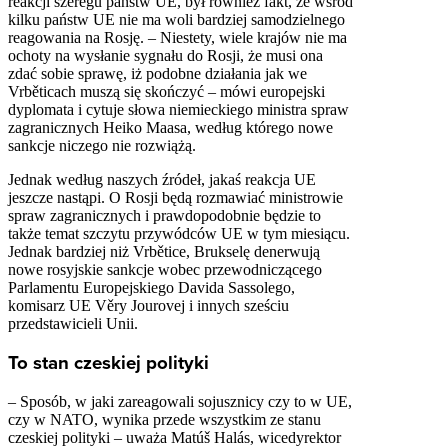
reakcji szeregu państw UE, był również fakt, że wśród
kilku państw UE nie ma woli bardziej samodzielnego
reagowania na Rosję. – Niestety, wiele krajów nie ma
ochoty na wysłanie sygnału do Rosji, że musi ona
zdać sobie sprawę, iż podobne działania jak we
Vrběticach muszą się skończyć – mówi europejski
dyplomata i cytuje słowa niemieckiego ministra spraw
zagranicznych Heiko Maasa, według którego nowe
sankcje niczego nie rozwiążą.
Jednak według naszych źródeł, jakaś reakcja UE
jeszcze nastąpi. O Rosji będą rozmawiać ministrowie
spraw zagranicznych i prawdopodobnie będzie to
także temat szczytu przywódców UE w tym miesiącu.
Jednak bardziej niż Vrbětice, Brukselę denerwują
nowe rosyjskie sankcje wobec przewodniczącego
Parlamentu Europejskiego Davida Sassolego,
komisarz UE Věry Jourovej i innych sześciu
przedstawicieli Unii.
To stan czeskiej polityki
– Sposób, w jaki zareagowali sojusznicy czy to w UE,
czy w NATO, wynika przede wszystkim ze stanu
czeskiej polityki – uważa Matúš Halás, wicedyrektor