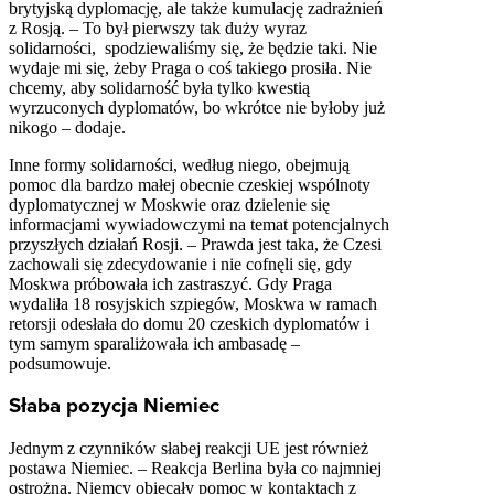
brytyjską dyplomację, ale także kumulację zadrażnień
z Rosją. – To był pierwszy tak duży wyraz
solidarności, spodziewaliśmy się, że będzie taki. Nie
wydaje mi się, żeby Praga o coś takiego prosiła. Nie
chcemy, aby solidarność była tylko kwestią
wyrzuconych dyplomatów, bo wkrótce nie byłoby już
nikogo – dodaje.
Inne formy solidarności, według niego, obejmują
pomoc dla bardzo małej obecnie czeskiej wspólnoty
dyplomatycznej w Moskwie oraz dzielenie się
informacjami wywiadowczymi na temat potencjalnych
przyszłych działań Rosji. – Prawda jest taka, że Czesi
zachowali się zdecydowanie i nie cofnęli się, gdy
Moskwa próbowała ich zastraszyć. Gdy Praga
wydaliła 18 rosyjskich szpiegów, Moskwa w ramach
retorsji odesłała do domu 20 czeskich dyplomatów i
tym samym sparaliżowała ich ambasadę –
podsumowuje.
Słaba pozycja Niemiec
Jednym z czynników słabej reakcji UE jest również
postawa Niemiec. – Reakcja Berlina była co najmniej
ostrożna. Niemcy obiecały pomoc w kontaktach z