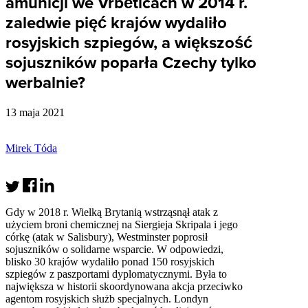
amunicji we Vrběticach w 2014 r.
zaledwie pięć krajów wydaliło
rosyjskich szpiegów, a większość
sojuszników poparła Czechy tylko
werbalnie?
13 maja 2021
Mirek Tóda
Gdy w 2018 r. Wielką Brytanią wstrząsnął atak z
użyciem broni chemicznej na Siergieja Skripala i jego
córkę (atak w Salisbury), Westminster poprosił
sojuszników o solidarne wsparcie. W odpowiedzi,
blisko 30 krajów wydaliło ponad 150 rosyjskich
szpiegów z paszportami dyplomatycznymi. Była to
największa w historii skoordynowana akcja przeciwko
agentom rosyjskich służb specjalnych. Londyn