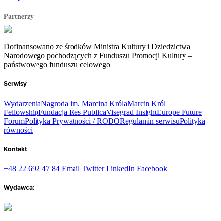
Partnerzy
Dofinansowano ze środków Ministra Kultury i Dziedzictwa
Narodowego pochodzących z Funduszu Promocji Kultury –
państwowego funduszu celowego
Serwisy
Wydarzenia
Nagroda im. Marcina Króla
Marcin Król
Fellowship
Fundacja Res Publica
Visegrad Insight
Europe Future
Forum
Polityka Prywatności / RODO
Regulamin serwisu
Polityka
równości
Kontakt
+48 22 692 47 84
Email
Twitter
LinkedIn
Facebook
Wydawca: