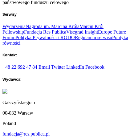
państwowego funduszu celowego
Serwisy
Wydarzenia
Nagroda im. Marcina Króla
Marcin Król
Fellowship
Fundacja Res Publica
Visegrad Insight
Europe Future
Forum
Polityka Prywatności / RODO
Regulamin serwisu
Polityka
równości
Kontakt
+48 22 692 47 84
Email
Twitter
LinkedIn
Facebook
Wydawca:
Gałczyńskiego 5
00-032 Warsaw
Poland
fundacja@res.publica.pl