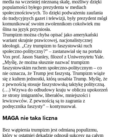
media na wcześniej nieznaną skalę, możliwy dzięki
popularności byłego prezydenta w mediach
społecznościowych. To dzięki podważeniu zaufania
do tradycyjnych gazet i telewizji, były prezydent mógł
komunikować swoim zwolennikom cokolwiek mu
ślina na język przyniosła.
Trumpizm można chyba opisać jako amerykański
wariant skrajnie prawicowej, nacjonalistycznej
ideologii. „Czy trumpizm to faszystowski ruch
społeczno-polityczny?” – zastanawiał się na portalu
Vox prof. Jason Stanley, filozof z Uniwersytetu Yale.
„Myślę, że można słusznie nazwać trumpizm
faszystowskim ruchem społeczno-politycznym – co
nie oznacza, że ​​Trump jest faszystą. Trumpizm wiąże
się z kultem jednostki, którą uosabia Trump. Myślę, że
z pewnością stosuje faszystowską taktykę polityczną.
(…) Wzywa do odbudowy kraju w obliczu upokorzeń
ze strony imigrantów, liberałów, mniejszości i
lewicowców. Z pewnością są to zagrania z
podręcznika faszysty” – kontynuował.
MAGA nie taka liczna
Bez wątpienia trumpizm jest odmianą populizmu,
który w ostatniej dekadzie odnosił sukcesy na całym