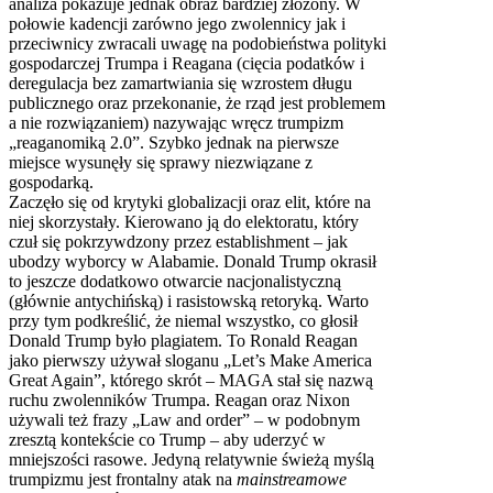
analiza pokazuje jednak obraz bardziej złożony. W
połowie kadencji zarówno jego zwolennicy jak i
przeciwnicy zwracali uwagę na podobieństwa polityki
gospodarczej Trumpa i Reagana (cięcia podatków i
deregulacja bez zamartwiania się wzrostem długu
publicznego oraz przekonanie, że rząd jest problemem
a nie rozwiązaniem) nazywając wręcz trumpizm
„reaganomiką 2.0”. Szybko jednak na pierwsze
miejsce wysunęły się sprawy niezwiązane z
gospodarką.
Zaczęło się od krytyki globalizacji oraz elit, które na
niej skorzystały. Kierowano ją do elektoratu, który
czuł się pokrzywdzony przez establishment – jak
ubodzy wyborcy w Alabamie. Donald Trump okrasił
to jeszcze dodatkowo otwarcie nacjonalistyczną
(głównie antychińską) i rasistowską retoryką. Warto
przy tym podkreślić, że niemal wszystko, co głosił
Donald Trump było plagiatem. To Ronald Reagan
jako pierwszy używał sloganu „Let’s Make America
Great Again”, którego skrót – MAGA stał się nazwą
ruchu zwolenników Trumpa. Reagan oraz Nixon
używali też frazy „Law and order” – w podobnym
zresztą kontekście co Trump – aby uderzyć w
mniejszości rasowe. Jedyną relatywnie świeżą myślą
trumpizmu jest frontalny atak na
mainstreamowe