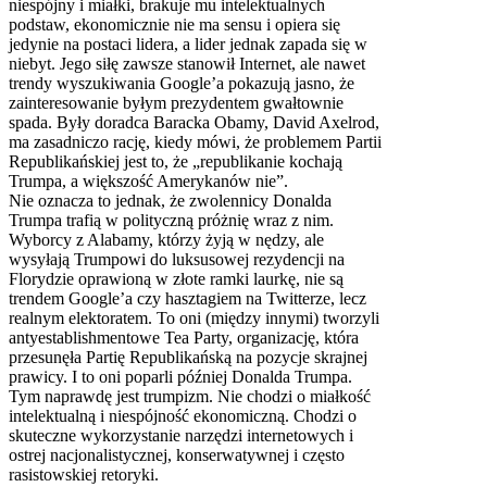
niespójny i miałki, brakuje mu intelektualnych
podstaw, ekonomicznie nie ma sensu i opiera się
jedynie na postaci lidera, a lider jednak zapada się w
niebyt. Jego siłę zawsze stanowił Internet, ale nawet
trendy wyszukiwania Google’a pokazują jasno, że
zainteresowanie byłym prezydentem gwałtownie
spada. Były doradca Baracka Obamy, David Axelrod,
ma zasadniczo rację, kiedy mówi, że problemem Partii
Republikańskiej jest to, że „republikanie kochają
Trumpa, a większość Amerykanów nie”.
Nie oznacza to jednak, że zwolennicy Donalda
Trumpa trafią w polityczną próżnię wraz z nim.
Wyborcy z Alabamy, którzy żyją w nędzy, ale
wysyłają Trumpowi do luksusowej rezydencji na
Florydzie oprawioną w złote ramki laurkę, nie są
trendem Google’a czy hasztagiem na Twitterze, lecz
realnym elektoratem. To oni (między innymi) tworzyli
antyestablishmentowe Tea Party, organizację, która
przesunęła Partię Republikańską na pozycje skrajnej
prawicy. I to oni poparli później Donalda Trumpa.
Tym naprawdę jest trumpizm. Nie chodzi o miałkość
intelektualną i niespójność ekonomiczną. Chodzi o
skuteczne wykorzystanie narzędzi internetowych i
ostrej nacjonalistycznej, konserwatywnej i często
rasistowskiej retoryki.