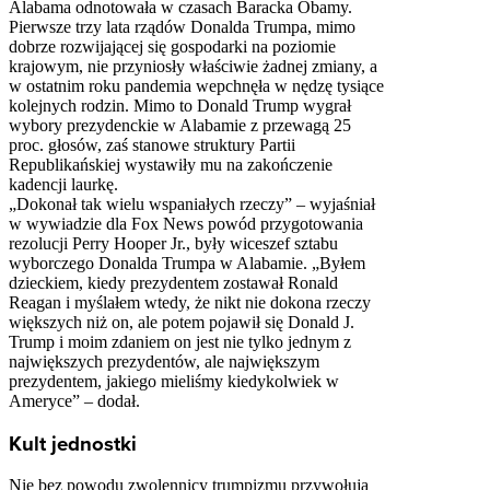
Alabama odnotowała w czasach Baracka Obamy.
Pierwsze trzy lata rządów Donalda Trumpa, mimo
dobrze rozwijającej się gospodarki na poziomie
krajowym, nie przyniosły właściwie żadnej zmiany, a
w ostatnim roku pandemia wepchnęła w nędzę tysiące
kolejnych rodzin. Mimo to Donald Trump wygrał
wybory prezydenckie w Alabamie z przewagą 25
proc. głosów, zaś stanowe struktury Partii
Republikańskiej wystawiły mu na zakończenie
kadencji laurkę.
„Dokonał tak wielu wspaniałych rzeczy” – wyjaśniał
w wywiadzie dla Fox News powód przygotowania
rezolucji Perry Hooper Jr., były wiceszef sztabu
wyborczego Donalda Trumpa w Alabamie. „Byłem
dzieckiem, kiedy prezydentem zostawał Ronald
Reagan i myślałem wtedy, że nikt nie dokona rzeczy
większych niż on, ale potem pojawił się Donald J.
Trump i moim zdaniem on jest nie tylko jednym z
największych prezydentów, ale największym
prezydentem, jakiego mieliśmy kiedykolwiek w
Ameryce” – dodał.
Kult jednostki
Nie bez powodu zwolennicy trumpizmu przywołują