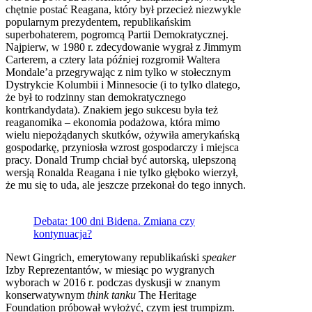
chętnie postać Reagana, który był przecież niezwykle
popularnym prezydentem, republikańskim
superbohaterem, pogromcą Partii Demokratycznej.
Najpierw, w 1980 r. zdecydowanie wygrał z Jimmym
Carterem, a cztery lata później rozgromił Waltera
Mondale’a przegrywając z nim tylko w stołecznym
Dystrykcie Kolumbii i Minnesocie (i to tylko dlatego,
że był to rodzinny stan demokratycznego
kontrkandydata). Znakiem jego sukcesu była też
reaganomika – ekonomia podażowa, która mimo
wielu niepożądanych skutków, ożywiła amerykańską
gospodarkę, przyniosła wzrost gospodarczy i miejsca
pracy. Donald Trump chciał być autorską, ulepszoną
wersją Ronalda Reagana i nie tylko głęboko wierzył,
że mu się to uda, ale jeszcze przekonał do tego innych.
Debata: 100 dni Bidena. Zmiana czy
kontynuacja?
Newt Gingrich, emerytowany republikański
speaker
Izby Reprezentantów, w miesiąc po wygranych
wyborach w 2016 r. podczas dyskusji w znanym
konserwatywnym
think tanku
The Heritage
Foundation próbował wyłożyć, czym jest trumpizm.