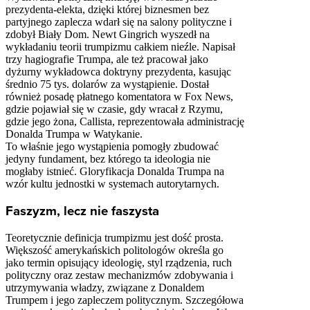
prezydenta-elekta, dzięki której biznesmen bez
partyjnego zaplecza wdarł się na salony polityczne i
zdobył Biały Dom. Newt Gingrich wyszedł na
wykładaniu teorii trumpizmu całkiem nieźle. Napisał
trzy hagiografie Trumpa, ale też pracował jako
dyżurny wykładowca doktryny prezydenta, kasując
średnio 75 tys. dolarów za wystąpienie. Dostał
również posadę płatnego komentatora w Fox News,
gdzie pojawiał się w czasie, gdy wracał z Rzymu,
gdzie jego żona, Callista, reprezentowała administrację
Donalda Trumpa w Watykanie.
To właśnie jego wystąpienia pomogły zbudować
jedyny fundament, bez którego ta ideologia nie
mogłaby istnieć. Gloryfikacja Donalda Trumpa na
wzór kultu jednostki w systemach autorytarnych.
Faszyzm, lecz nie faszysta
Teoretycznie definicja trumpizmu jest dość prosta.
Większość amerykańskich politologów określa go
jako termin opisujący ideologię, styl rządzenia, ruch
polityczny oraz zestaw mechanizmów zdobywania i
utrzymywania władzy, związane z Donaldem
Trumpem i jego zapleczem politycznym. Szczegółowa