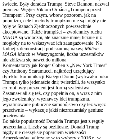
świecie. Były doradca Trumpa, Steve Bannon, nazwał
premiera Węgier Viktora Orbána „Trumpem przed
Trumpem”. Przy czym, wbrew pozorom, jak na
populizm, cele i metody trumpizmu nie są i nigdy nie
były w Stanach Zjednoczonych powszechnie
akceptowane. Także trumpiści – zwolennicy ruchu
MAGA są widoczni, ale znacznie mniej licznie niż
mogłoby na to wskazywać ich zaangażowanie. Na
żadnej z demonstracji pod szumną nazwą
Million
MAGA March
w Waszyngtonie, liczba uczestników
nie zbliżyła się nawet do miliona.
Komentatorzy jak Roger Cohen z „New York Times”
czy Anthony Scaramucci, najkrócej urzędujący
dyrektor komunikacji Białego Domu (wytrwał u boku
Trumpa tylko jedenaście dni) twierdzili, że wszystko
co robi były prezydent jest formą szaleństwa.
Zastanawiali się też, czy popełnia on, a wraz z nim
jego zwolennicy, wyznawcy idei trumpizmu,
wyrafinowane publiczne samobójstwo czy też wręcz
przeciwnie – wykazuje jakiś niezrozumiały geniusz
przetrwania.
Bo także popularność Donalda Trumpa jest z reguły
przeceniana. Liczby są bezlitosne. Donald Trump
nigdy nie cieszył się poparciem większości
Amerykanów, wliczając w to wybory z 2016 r., w