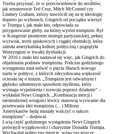
Trzeba przyznać, że w przeciwieństwie do neofitów,
jak senatorowie Ted Cruz, Mitch McConnel czy
Lindsey Graham, którzy nawrócili się na tę ideologię
dopiero po wyborach, Gingrich od początku wierzył
w Trumpa i, jak mało kto, odpowiada za
przygotowanie gleby, na której wyrósł trumpizm. Był
w Kongresie pionierem strategii partyzanckiej, pełnej
wyzwisk, teorii spiskowych i ciągłej obstrukcji, która
zatruła amerykańską kulturę polityczną i pogrążyła
Waszyngton w trwałej dysfunkcji.
W 2016 r. mało kto nadawał się więc, jak Gingrich do
objaśniania podstaw trumpizmu. Podczas godzinnego
wystąpienia miał mówić o pięciu filarach nowego
nurtu w polityce, z których zdecydowana większość
ocierała się o truizm. „Trumpizm jest odważnym i
głęboko odmiennym sposobem myślenia, który
wymaga wyjaśnienia i rozwoju poprzez działanie” –
wykładał Newt Gingrich. „Kombinacja inercji i
niestrudzonej wrogości lewicy stanowią wyzwanie dla
przetrwania idei trumpizmu (…) Miliony
Amerykanów będą musiały walczyć o sukces
trumpizmu” – dodawał.
Lwią część godzinnego wystąpienia Newt Gingrich
poświęcił wyjątkowości i charyzmie Donalda Trumpa.
Wychwalał polityczną intuicję, wówczas jeszcze