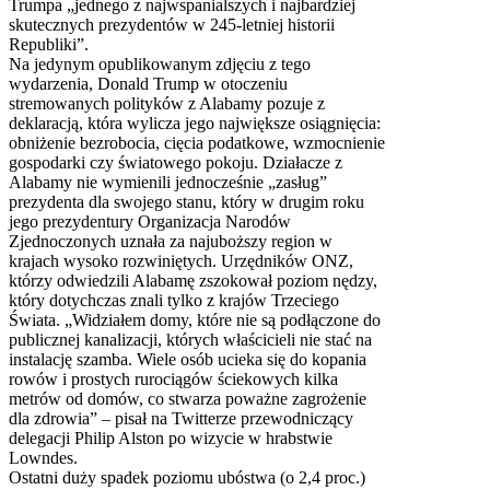
Trumpa „jednego z najwspanialszych i najbardziej
skutecznych prezydentów w 245-letniej historii
Republiki”.
Na jedynym opublikowanym zdjęciu z tego
wydarzenia, Donald Trump w otoczeniu
stremowanych polityków z Alabamy pozuje z
deklaracją, która wylicza jego największe osiągnięcia:
obniżenie bezrobocia, cięcia podatkowe, wzmocnienie
gospodarki czy światowego pokoju. Działacze z
Alabamy nie wymienili jednocześnie „zasług”
prezydenta dla swojego stanu, który w drugim roku
jego prezydentury Organizacja Narodów
Zjednoczonych uznała za najuboższy region w
krajach wysoko rozwiniętych. Urzędników ONZ,
którzy odwiedzili Alabamę zszokował poziom nędzy,
który dotychczas znali tylko z krajów Trzeciego
Świata. „Widziałem domy, które nie są podłączone do
publicznej kanalizacji, których właścicieli nie stać na
instalację szamba. Wiele osób ucieka się do kopania
rowów i prostych rurociągów ściekowych kilka
metrów od domów, co stwarza poważne zagrożenie
dla zdrowia” – pisał na Twitterze przewodniczący
delegacji Philip Alston po wizycie w hrabstwie
Lowndes.
Ostatni duży spadek poziomu ubóstwa (o 2,4 proc.)