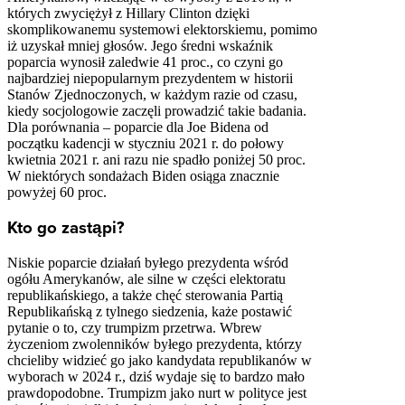
których zwyciężył z Hillary Clinton dzięki
skomplikowanemu systemowi elektorskiemu, pomimo
iż uzyskał mniej głosów. Jego średni wskaźnik
poparcia wynosił zaledwie 41 proc., co czyni go
najbardziej niepopularnym prezydentem w historii
Stanów Zjednoczonych, w każdym razie od czasu,
kiedy socjologowie zaczęli prowadzić takie badania.
Dla porównania – poparcie dla Joe Bidena od
początku kadencji w styczniu 2021 r. do połowy
kwietnia 2021 r. ani razu nie spadło poniżej 50 proc.
W niektórych sondażach Biden osiąga znacznie
powyżej 60 proc.
Kto go zastąpi?
Niskie poparcie działań byłego prezydenta wśród
ogółu Amerykanów, ale silne w części elektoratu
republikańskiego, a także chęć sterowania Partią
Republikańską z tylnego siedzenia, każe postawić
pytanie o to, czy trumpizm przetrwa. Wbrew
życzeniom zwolenników byłego prezydenta, którzy
chcieliby widzieć go jako kandydata republikanów w
wyborach w 2024 r., dziś wydaje się to bardzo mało
prawdopodobne. Trumpizm jako nurt w polityce jest