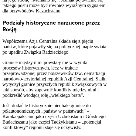
takiego postu może być również wyraźnym sygnałem
dla przywódców Kazachstanu.
Podziały historyczne narzucone przez
Rosję
Współczesna Azja Centralna składa się z pięciu
państw, które pojawiły się na politycznej mapie świata
po upadku Związku Radzieckiego.
Granice między nimi powstały nie w wyniku
procesów historycznych, lecz w trakcie
przeprowadzonej przez bolszewików tzw. demarkacji
narodowo-terytorialnej republik Azji Centralnej. Stalin
wytyczył granice przyszłych republik związkowych w
taki sposób, aby zapewnić konflikty między nimi i
podkreślić wiodącą rolę „wielkiego brata”.
Jeśli dodać te historycznie niedbałe granice do
półautonomicznych „państw w państwach” –
Karakałpakstanu jako części Uzbekistanu i Górskiego
Badachszanu jako części Tadżykistanu – „potencjał
konfliktowy” regionu staje się oczywisty.