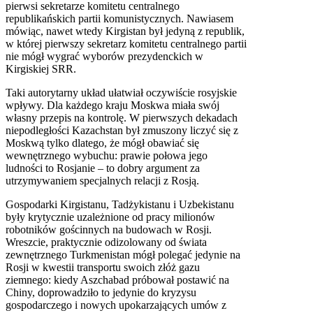
pierwsi sekretarze komitetu centralnego
republikańskich partii komunistycznych. Nawiasem
mówiąc, nawet wtedy Kirgistan był jedyną z republik,
w której pierwszy sekretarz komitetu centralnego partii
nie mógł wygrać wyborów prezydenckich w
Kirgiskiej SRR.
Taki autorytarny układ ułatwiał oczywiście rosyjskie
wpływy. Dla każdego kraju Moskwa miała swój
własny przepis na kontrolę. W pierwszych dekadach
niepodległości Kazachstan był zmuszony liczyć się z
Moskwą tylko dlatego, że mógł obawiać się
wewnętrznego wybuchu: prawie połowa jego
ludności to Rosjanie – to dobry argument za
utrzymywaniem specjalnych relacji z Rosją.
Gospodarki Kirgistanu, Tadżykistanu i Uzbekistanu
były krytycznie uzależnione od pracy milionów
robotników gościnnych na budowach w Rosji.
Wreszcie, praktycznie odizolowany od świata
zewnętrznego Turkmenistan mógł polegać jedynie na
Rosji w kwestii transportu swoich złóż gazu
ziemnego: kiedy Aszchabad próbował postawić na
Chiny, doprowadziło to jedynie do kryzysu
gospodarczego i nowych upokarzających umów z