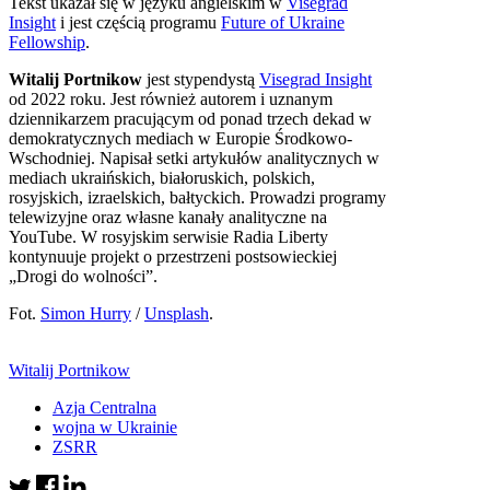
Tekst ukazał się w języku angielskim w
Visegrad
Insight
i jest częścią programu
Future of Ukraine
Fellowship
.
Witalij Portnikow
jest stypendystą
Visegrad Insight
od 2022 roku. Jest również autorem i uznanym
dziennikarzem pracującym od ponad trzech dekad w
demokratycznych mediach w Europie Środkowo-
Wschodniej. Napisał setki artykułów analitycznych w
mediach ukraińskich, białoruskich, polskich,
rosyjskich, izraelskich, bałtyckich. Prowadzi programy
telewizyjne oraz własne kanały analityczne na
YouTube. W rosyjskim serwisie Radia Liberty
kontynuuje projekt o przestrzeni postsowieckiej
„Drogi do wolności”.
Fot.
Simon Hurry
/
Unsplash
.
Witalij Portnikow
Azja Centralna
wojna w Ukrainie
ZSRR