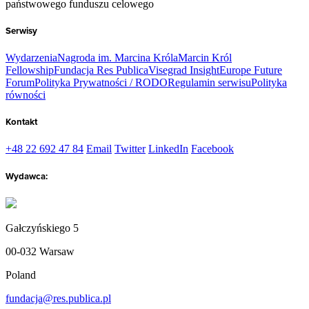
państwowego funduszu celowego
Serwisy
Wydarzenia
Nagroda im. Marcina Króla
Marcin Król
Fellowship
Fundacja Res Publica
Visegrad Insight
Europe Future
Forum
Polityka Prywatności / RODO
Regulamin serwisu
Polityka
równości
Kontakt
+48 22 692 47 84
Email
Twitter
LinkedIn
Facebook
Wydawca:
Gałczyńskiego 5
00-032 Warsaw
Poland
fundacja@res.publica.pl