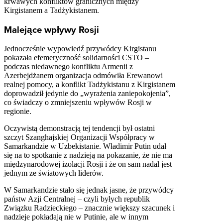
krwawych konfliktów granicznych między
Kirgistanem a Tadżykistanem.
Malejące wpływy Rosji
Jednocześnie wypowiedź przywódcy Kirgistanu
pokazała efemeryczność solidarności CSTO –
podczas niedawnego konfliktu Armenii z
Azerbejdżanem organizacja odmówiła Erewanowi
realnej pomocy, a konflikt Tadżykistanu z Kirgistanem
doprowadził jedynie do „wyrażenia zaniepokojenia”,
co świadczy o zmniejszeniu wpływów Rosji w
regionie.
Oczywistą demonstracją tej tendencji był ostatni
szczyt Szanghajskiej Organizacji Współpracy w
Samarkandzie w Uzbekistanie. Władimir Putin udał
się na to spotkanie z nadzieją na pokazanie, że nie ma
międzynarodowej izolacji Rosji i że on sam nadal jest
jednym ze światowych liderów.
W Samarkandzie stało się jednak jasne, że przywódcy
państw Azji Centralnej – czyli byłych republik
Związku Radzieckiego – znacznie większy szacunek i
nadzieje pokładają nie w Putinie, ale w innym