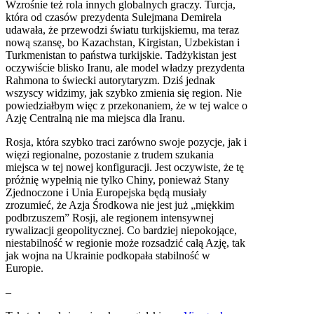
Wzrośnie też rola innych globalnych graczy. Turcja,
która od czasów prezydenta Sulejmana Demirela
udawała, że przewodzi światu turkijskiemu, ma teraz
nową szansę, bo Kazachstan, Kirgistan, Uzbekistan i
Turkmenistan to państwa turkijskie. Tadżykistan jest
oczywiście blisko Iranu, ale model władzy prezydenta
Rahmona to świecki autorytaryzm. Dziś jednak
wszyscy widzimy, jak szybko zmienia się region. Nie
powiedziałbym więc z przekonaniem, że w tej walce o
Azję Centralną nie ma miejsca dla Iranu.
Rosja, która szybko traci zarówno swoje pozycje, jak i
więzi regionalne, pozostanie z trudem szukania
miejsca w tej nowej konfiguracji. Jest oczywiste, że tę
próżnię wypełnią nie tylko Chiny, ponieważ Stany
Zjednoczone i Unia Europejska będą musiały
zrozumieć, że Azja Środkowa nie jest już „miękkim
podbrzuszem” Rosji, ale regionem intensywnej
rywalizacji geopolitycznej. Co bardziej niepokojące,
niestabilność w regionie może rozsadzić całą Azję, tak
jak wojna na Ukrainie podkopała stabilność w
Europie.
–