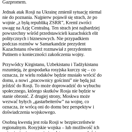
Gazpromem.
Jednak atak Rosji na Ukrainę zmienił sytuację niemal
nie do poznania. Najpierw pojawił się strach, że po
wojnie „z byłą republiką ZSRR”, Kreml zwróci
uwagę na Azję Centralną. Ten strach jest najbardziej
powszechny wśród przedstawicieli kazachskich elit
politycznych i biznesowych. Nie przypadkiem
podczas rozmów w Samarkandzie prezydent
Kazachstanu również rozmawiał z prezydentem
Putinem o konieczności zakończenia wojny.
Przywódcy Kirgistanu, Uzbekistanu i Tadżykistanu
rozumieją, że gospodarka rosyjska kurczy się – co
oznacza, że wielu rodaków będzie musiało wrócić do
domu, a nowi „pracownicy gościnni” nie będą już
jeździć do Rosji. To może doprowadzić do wybuchu
społecznego, którego skutków Rosja nie będzie w
stanie obronić. Z drugiej strony, Moskwa może
wezwać byłych „gastarbeiterów” na wojnę, co
oznacza, że wrócą oni do domu bez perspektyw i
doświadczenia wojskowego.
Osobną kwestią jest rola Rosji w bezpieczeństwie
regionalnym. Rosyjskie wojska – lub możliwość ich