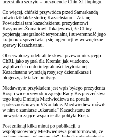
uczestniku szczytu – prezydencie Chin Xi Jinpingu.
Co więcej, chiński przywódca przed Samarkandą
odwiedził także stolicę Kazachstanu – Astanę.
Powiedział tam kazachskiemu prezydentowi
Kasymowi-Żomartowi Tokajewowi,
że Chiny
popierają integralność terytorialną i suwerenność jego
kraju oraz sprzeciwiają się ingerencji w wewnętrzne
sprawy Kazachstanu.
Obserwatorzy odebrali te słowa przewodniczącego
ChRL jako sygnał dla Kremla: jak wiadomo,
wątpliwości co do integralności terytorialnej
Kazachstanu wyrażają rosyjscy dziennikarze i
blogerzy, ale także politycy.
Niedawnym przykładem jest wpis byłego prezydenta
Rosji i wiceprzewodniczącego Rady Bezpieczeństwa
tego kraju Dmitrija Miedwiediewa na portalu
społecznościowym VKontakte. Miedwiediew mówił
w nim o zamiarze „ukarania” Kazachstanu za
niewystarczające wsparcie dla polityki Rosji.
Post zniknął kilka minut po publikacji, a
współpracownicy Miedwiediewa poinformowali, że
na jego stronę „włamano się”. Jednak pojawienie się