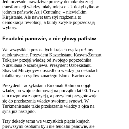
Jednocześnie prawdziwe procesy demokratycznej
transformacji władzy miały miejsce jak dotąd tylko w
jednym państwie Azji Centralnej – niewielkim
Kirgistanie. Ale nawet tam styl rządzenia to
demokracja rewolucji, a bunty zwykle poprzedzają
wybory.
Feudalni panowie, a nie głowy państw
We wszystkich pozostałych krajach rządzą reżimy
autokratyczne. Prezydent Kazachstanu
Kasym-Żomart
Tokajew
przejął władzę od swojego poprzednika
Nursułtana Nazarbajewa
. Prezydent Uzbekistanu
Shavkat Mirziyoyev doszedł do władzy po dekadach
totalitarnych rządów zmarłego Isloma Karimova.
Prezydent Tadżykistanu Emomali Rahmon objął
władzę po wojnie domowej na początku lat 90. Trwa
tam rozprawa z opozycją, a prezydent przygotowuje
się do przekazania władzy swojemu synowi. W
Turkmenistanie takie przekazanie władzy z ojca na
syna już nastąpiło.
Trzy dekady temu we wszystkich pięciu krajach
pierwszymi osobami byli nie feudalni panowie, ale