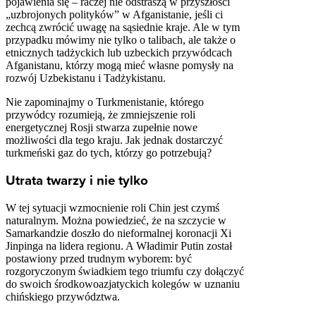
pojawienia się – raczej nie odstraszą w przyszłości
„uzbrojonych polityków” w Afganistanie, jeśli ci
zechcą zwrócić uwagę na sąsiednie kraje. Ale w tym
przypadku mówimy nie tylko o talibach, ale także o
etnicznych tadżyckich lub uzbeckich przywódcach
Afganistanu, którzy mogą mieć własne pomysły na
rozwój Uzbekistanu i Tadżykistanu.
Nie zapominajmy o Turkmenistanie, którego
przywódcy rozumieją, że zmniejszenie roli
energetycznej Rosji stwarza zupełnie nowe
możliwości dla tego kraju. Jak jednak dostarczyć
turkmeński gaz do tych, którzy go potrzebują?
Utrata twarzy i nie tylko
W tej sytuacji wzmocnienie roli Chin jest czymś
naturalnym. Można powiedzieć, że na szczycie w
Samarkandzie doszło do nieformalnej koronacji Xi
Jinpinga na lidera regionu. A Władimir Putin został
postawiony przed trudnym wyborem: być
rozgoryczonym świadkiem tego triumfu czy dołączyć
do swoich środkowoazjatyckich kolegów w uznaniu
chińskiego przywództwa.