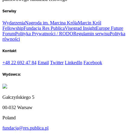
Serwisy
Wydarzenia
Nagroda im. Marcina Króla
Marcin Król
Fellowship
Fundacja Res Publica
Visegrad Insight
Europe Future
Forum
Polityka Prywatności / RODO
Regulamin serwisu
Polityka
równości
Kontakt
+48 22 692 47 84
Email
Twitter
LinkedIn
Facebook
Wydawca:
Gałczyńskiego 5
00-032 Warsaw
Poland
fundacja@res.publica.pl