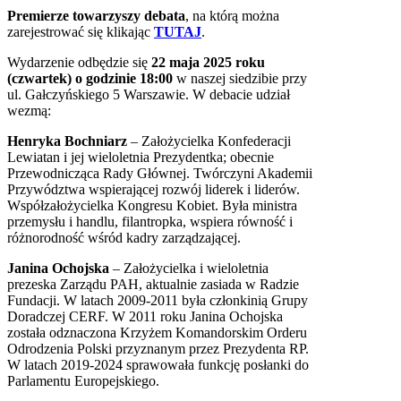
Premierze towarzyszy debata
, na którą można
zarejestrować się klikając
TUTAJ
.
Wydarzenie odbędzie się
22 maja 2025 roku
(czwartek) o godzinie 18:00
w naszej siedzibie przy
ul. Gałczyńskiego 5 Warszawie. W debacie udział
wezmą:
Henryka Bochniarz
– Założycielka Konfederacji
Lewiatan i jej wieloletnia Prezydentka; obecnie
Przewodnicząca Rady Głównej. Twórczyni Akademii
Przywództwa wspierającej rozwój liderek i liderów.
Współzałożycielka Kongresu Kobiet. Była ministra
przemysłu i handlu, filantropka, wspiera równość i
różnorodność wśród kadry zarządzającej.
Janina Ochojska
– Założycielka i wieloletnia
prezeska Zarządu PAH, aktualnie zasiada w Radzie
Fundacji. W latach 2009-2011 była członkinią Grupy
Doradczej CERF. W 2011 roku Janina Ochojska
została odznaczona Krzyżem Komandorskim Orderu
Odrodzenia Polski przyznanym przez Prezydenta RP.
W latach 2019-2024 sprawowała funkcję posłanki do
Parlamentu Europejskiego.