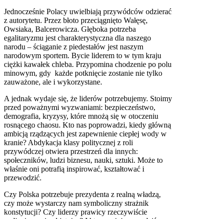
Jednocześnie Polacy uwielbiają przywódców odzierać
z autorytetu. Przez błoto przeciągnięto Wałęsę,
Owsiaka, Balcerowicza. Głęboka potrzeba
egalitaryzmu jest charakterystyczna dla naszego
narodu – ściąganie z piedestałów jest naszym
narodowym sportem. Bycie liderem to w tym kraju
ciężki kawałek chleba. Przypomina chodzenie po polu
minowym, gdy każde potknięcie zostanie nie tylko
zauważone, ale i wykorzystane.
A jednak wydaje się, że liderów potrzebujemy. Stoimy
przed poważnymi wyzwaniami: bezpieczeństwo,
demografia, kryzysy, które mnożą się w otoczeniu
rosnącego chaosu. Kto nas poprowadzi, kiedy główną
ambicją rządzących jest zapewnienie ciepłej wody w
kranie? Abdykacja klasy politycznej z roli
przywódczej otwiera przestrzeń dla innych:
społeczników, ludzi biznesu, nauki, sztuki. Może to
właśnie oni potrafią inspirować, kształtować i
przewodzić.
Czy Polska potrzebuje prezydenta z realną władzą,
czy może wystarczy nam symboliczny strażnik
konstytucji? Czy liderzy prawicy rzeczywiście