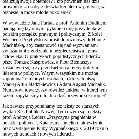
realizują swoje obietnice? I kto powinien nas dziś
prowadzić – osoby z doświadczeniem w polityce, w
biznesie, a może młode pokolenie?
W wywiadzie Jana Farfała z prof. Antonim Dudkiem
padają między innymi pytanie o rolę prezydenta w
polskim porządku prawnym i politycznym. Z kolei
Wojciech Przybylski zaprosił do rozmowy dr Hannę
Machińską, aby zastanowić się nad wyzwaniami
związanymi z godzeniem bezpieczeństwa i praw
człowieka. O praktykach populistycznych liderów
pisze Tomasz Kasprowicz, a Piotr Bieniuszys
zastanawia się, czy przedsiębiorca byłby dobrym
liderem w polityce. W tym wszystkim nie można
zapominać o młodych osobach, o których piszą
Maciej Artur Nadzikiewicz i Adam August Michalik.
Numerowi towarzyszy również ankieta, w której tym
razem zapytaliśmy o to, kto dziś przewodzi Europie?
Jak zawsze przypominamy też teksty ze starszych
wydań Res Publiki Nowej. Tym razem są to teksty
prof. Andrzeja Ledera „Przyczyna pragnienia w
polskiej polityce”, Katarzyny Jagiełło o aktywizmie
oraz wystąpienie Kuby Wygnańskiego z 2019 roku o
nowych trendach i nowych liderach.