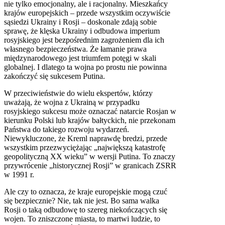
nie tylko emocjonalny, ale i racjonalny. Mieszkańcy
krajów europejskich – przede wszystkim oczywiście
sąsiedzi Ukrainy i Rosji – doskonale zdają sobie
sprawę, że klęska Ukrainy i odbudowa imperium
rosyjskiego jest bezpośrednim zagrożeniem dla ich
własnego bezpieczeństwa. Że łamanie prawa
międzynarodowego jest triumfem potęgi w skali
globalnej. I dlatego ta wojna po prostu nie powinna
zakończyć się sukcesem Putina.
W przeciwieństwie do wielu ekspertów, którzy
uważają, że wojna z Ukrainą w przypadku
rosyjskiego sukcesu może oznaczać natarcie Rosjan w
kierunku Polski lub krajów bałtyckich, nie przekonam
Państwa do takiego rozwoju wydarzeń.
Niewykluczone, że Kreml naprawdę bredzi, przede
wszystkim przezwyciężając „największą katastrofę
geopolityczną XX wieku” w wersji Putina. To znaczy
przywrócenie „historycznej Rosji” w granicach ZSRR
w 1991 r.
Ale czy to oznacza, że kraje europejskie mogą czuć
się bezpiecznie? Nie, tak nie jest. Bo sama walka
Rosji o taką odbudowę to szereg niekończących się
wojen. To zniszczone miasta, to martwi ludzie, to