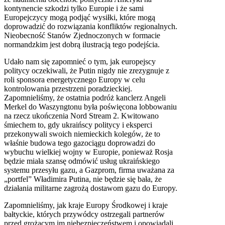
kontynencie szkodzi tylko Europie i że sami
Europejczycy mogą podjąć wysiłki, które mogą
doprowadzić do rozwiązania konfliktów regionalnych.
Nieobecność Stanów Zjednoczonych w formacie
normandzkim jest dobrą ilustracją tego podejścia.
Udało nam się zapomnieć o tym, jak europejscy
politycy oczekiwali, że Putin nigdy nie zrezygnuje z
roli sponsora energetycznego Europy w celu
kontrolowania przestrzeni poradzieckiej.
Zapomnieliśmy, że ostatnia podróż kanclerz Angeli
Merkel do Waszyngtonu była poświęcona lobbowaniu
na rzecz ukończenia Nord Stream 2. Kwitowano
śmiechem to, gdy ukraińscy politycy i eksperci
przekonywali swoich niemieckich kolegów, że to
właśnie budowa tego gazociągu doprowadzi do
wybuchu wielkiej wojny w Europie, ponieważ Rosja
będzie miała szansę odmówić usług ukraińskiego
systemu przesyłu gazu, a Gazprom, firma uważana za
„portfel” Władimira Putina, nie będzie się bała, że
działania militarne zagrożą dostawom gazu do Europy.
Zapomnieliśmy, jak kraje Europy Środkowej i kraje
bałtyckie, których przywódcy ostrzegali partnerów
przed grożącym im niebezpieczeństwem i opowiadali