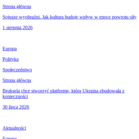
Strona główna
Sojusze wyobraźni. Jak kultura buduje wpływ w epoce powrotu siły
1 sierpnia 2026
Europa
Polityka
Społeczeństwo
Strona główna
Bruksela chce stworzyć platformę, którą Ukraina zbudowała z
konieczności
30 lipca 2026
Aktualności
Europa