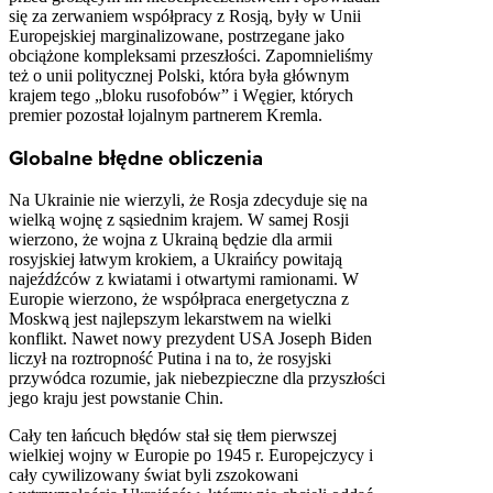
się za zerwaniem współpracy z Rosją, były w Unii
Europejskiej marginalizowane, postrzegane jako
obciążone kompleksami przeszłości. Zapomnieliśmy
też o unii politycznej Polski, która była głównym
krajem tego „bloku rusofobów” i Węgier, których
premier pozostał lojalnym partnerem Kremla.
Globalne błędne obliczenia
Na Ukrainie nie wierzyli, że Rosja zdecyduje się na
wielką wojnę z sąsiednim krajem. W samej Rosji
wierzono, że wojna z Ukrainą będzie dla armii
rosyjskiej łatwym krokiem, a Ukraińcy powitają
najeźdźców z kwiatami i otwartymi ramionami. W
Europie wierzono, że współpraca energetyczna z
Moskwą jest najlepszym lekarstwem na wielki
konflikt. Nawet nowy prezydent USA Joseph Biden
liczył na roztropność Putina i na to, że rosyjski
przywódca rozumie, jak niebezpieczne dla przyszłości
jego kraju jest powstanie Chin.
Cały ten łańcuch błędów stał się tłem pierwszej
wielkiej wojny w Europie po 1945 r. Europejczycy i
cały cywilizowany świat byli zszokowani