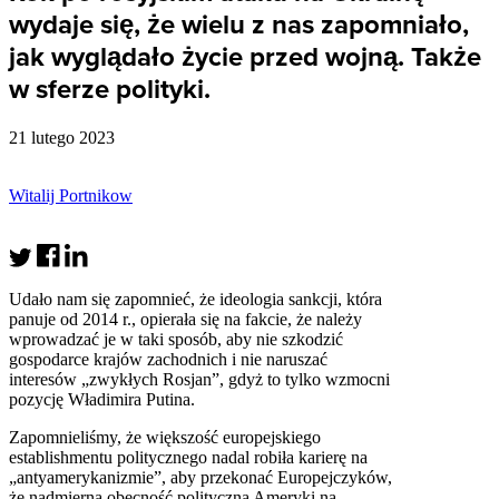
wydaje się, że wielu z nas zapomniało,
jak wyglądało życie przed wojną. Także
w sferze polityki.
21 lutego 2023
Witalij Portnikow
Udało nam się zapomnieć, że ideologia sankcji, która
panuje od 2014 r., opierała się na fakcie, że należy
wprowadzać je w taki sposób, aby nie szkodzić
gospodarce krajów zachodnich i nie naruszać
interesów „zwykłych Rosjan”, gdyż to tylko wzmocni
pozycję Władimira Putina.
Zapomnieliśmy, że większość europejskiego
establishmentu politycznego nadal robiła karierę na
„antyamerykanizmie”, aby przekonać Europejczyków,
że nadmierna obecność polityczna Ameryki na