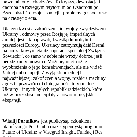
nowe miliony uchodźców. To kryzys, dewastacja i
choroba na rozległym terytorium od Użhorodu po
Aszchabad. To wojna sankcji i problemy gospodarcze
na dziesięciolecia.
Dlatego kwestia zakończenia tej wojny zwycięstwem
Ukrainy i odmowy przez Rosję jej imperialnych
ambicji jest tak naprawdę kwestią dobrobytu i
przyszłości Europy. Ukraińcy zatrzymują dziś Kreml
na początkowym etapie „operacji specjalnej Związek
Sowiecki”, co samo w sobie nie wróży dobrze, jeśli
będzie kontynuowana. Możemy mieć różne
wyobrażenia o jego konsekwencjach, ale nie widać
żadnej dobrej opcji. Z wyjątkiem jednej i
najważniejszej: zakończenia wojny, rozbicia machiny
agresji i przywrócenia integralności terytorialnej
Ukrainy i innych byłych republik radzieckich, które
już w przeszłości ucierpiały z powodu rosyjskiej
ekspansji.
—
Witalij Portnikow
jest publicystą, członkiem
ukraińskiego Pen Clubu oraz stypendystą programu
Future of Ukraine w Visegrad Insight, Fundacji Res