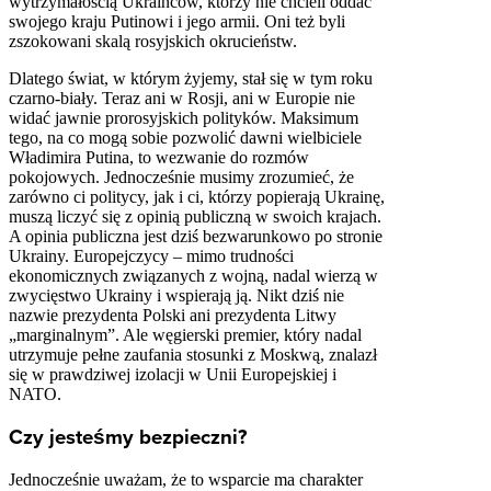
wytrzymałością Ukraińców, którzy nie chcieli oddać
swojego kraju Putinowi i jego armii. Oni też byli
zszokowani skalą rosyjskich okrucieństw.
Dlatego świat, w którym żyjemy, stał się w tym roku
czarno-biały. Teraz ani w Rosji, ani w Europie nie
widać jawnie prorosyjskich polityków. Maksimum
tego, na co mogą sobie pozwolić dawni wielbiciele
Władimira Putina, to wezwanie do rozmów
pokojowych. Jednocześnie musimy zrozumieć, że
zarówno ci politycy, jak i ci, którzy popierają Ukrainę,
muszą liczyć się z opinią publiczną w swoich krajach.
A opinia publiczna jest dziś bezwarunkowo po stronie
Ukrainy. Europejczycy – mimo trudności
ekonomicznych związanych z wojną, nadal wierzą w
zwycięstwo Ukrainy i wspierają ją. Nikt dziś nie
nazwie prezydenta Polski ani prezydenta Litwy
„marginalnym”. Ale węgierski premier, który nadal
utrzymuje pełne zaufania stosunki z Moskwą, znalazł
się w prawdziwej izolacji w Unii Europejskiej i
NATO.
Czy jesteśmy bezpieczni?
Jednocześnie uważam, że to wsparcie ma charakter