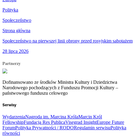
Polityka
Społeczeństwo
Strona główna
Społeczeństwo na pierwszej linii obrony przed rosyjskim sabotażem
28 lipca 2026
Partnerzy
Dofinansowano ze środków Ministra Kultury i Dziedzictwa
Narodowego pochodzących z Funduszu Promocji Kultury –
państwowego funduszu celowego
Serwisy
Wydarzenia
Nagroda im. Marcina Króla
Marcin Król
Fellowship
Fundacja Res Publica
Visegrad Insight
Europe Future
Forum
Polityka Prywatności / RODO
Regulamin serwisu
Polityka
równości