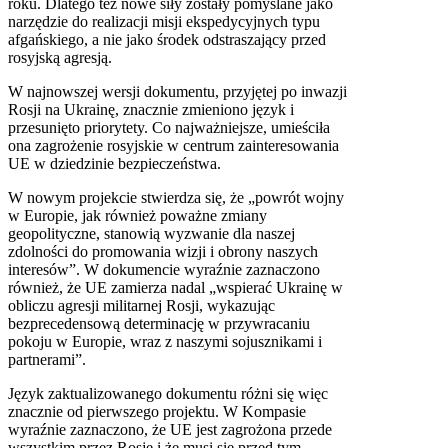
roku. Dlatego też nowe siły zostały pomyślane jako
narzędzie do realizacji misji ekspedycyjnych typu
afgańskiego, a nie jako środek odstraszający przed
rosyjską agresją.
W najnowszej wersji dokumentu, przyjętej po inwazji
Rosji na Ukrainę, znacznie zmieniono język i
przesunięto priorytety. Co najważniejsze, umieściła
ona zagrożenie rosyjskie w centrum zainteresowania
UE w dziedzinie bezpieczeństwa.
W nowym projekcie stwierdza się, że „powrót wojny
w Europie, jak również poważne zmiany
geopolityczne, stanowią wyzwanie dla naszej
zdolności do promowania wizji i obrony naszych
interesów”. W dokumencie wyraźnie zaznaczono
również, że UE zamierza nadal „wspierać Ukrainę w
obliczu agresji militarnej Rosji, wykazując
bezprecedensową determinację w przywracaniu
pokoju w Europie, wraz z naszymi sojusznikami i
partnerami”.
Język zaktualizowanego dokumentu różni się więc
znacznie od pierwszego projektu. W Kompasie
wyraźnie zaznaczono, że UE jest zagrożona przede
wszystkim przez Rosję i że musi się przed tym