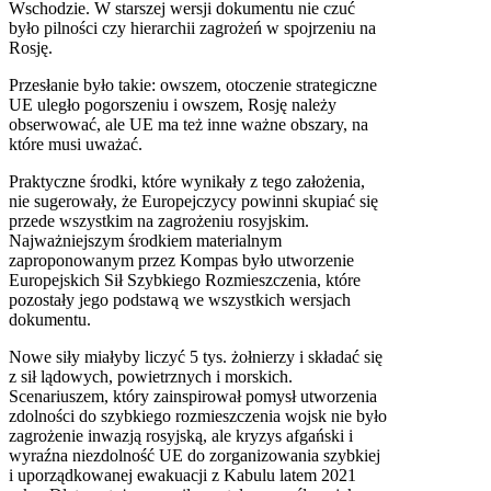
Wschodzie. W starszej wersji dokumentu nie czuć
było pilności czy hierarchii zagrożeń w spojrzeniu na
Rosję.
Przesłanie było takie: owszem, otoczenie strategiczne
UE uległo pogorszeniu i owszem, Rosję należy
obserwować, ale UE ma też inne ważne obszary, na
które musi uważać.
Praktyczne środki, które wynikały z tego założenia,
nie sugerowały, że Europejczycy powinni skupiać się
przede wszystkim na zagrożeniu rosyjskim.
Najważniejszym środkiem materialnym
zaproponowanym przez Kompas było utworzenie
Europejskich Sił Szybkiego Rozmieszczenia, które
pozostały jego podstawą we wszystkich wersjach
dokumentu.
Nowe siły miałyby liczyć 5 tys. żołnierzy i składać się
z sił lądowych, powietrznych i morskich.
Scenariuszem, który zainspirował pomysł utworzenia
zdolności do szybkiego rozmieszczenia wojsk nie było
zagrożenie inwazją rosyjską, ale kryzys afgański i
wyraźna niezdolność UE do zorganizowania szybkiej
i uporządkowanej ewakuacji z Kabulu latem 2021