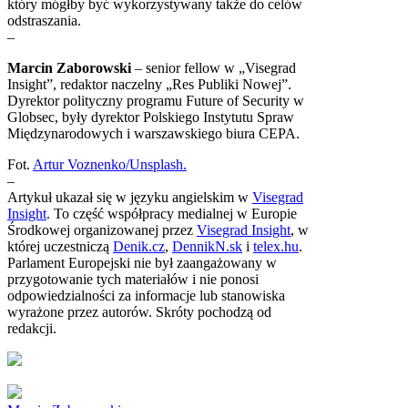
który mógłby być wykorzystywany także do celów
odstraszania.
–
Marcin Zaborowski
– senior fellow w „Visegrad
Insight”, redaktor naczelny „Res Publiki Nowej”.
Dyrektor polityczny programu Future of Security w
Globsec, były dyrektor Polskiego Instytutu Spraw
Międzynarodowych i warszawskiego biura CEPA.
Fot.
Artur Voznenko
/
Unsplash.
–
Artykuł ukazał się w języku angielskim w
Visegrad
Insight
. To część współpracy medialnej w Europie
Środkowej organizowanej przez
Visegrad Insight
, w
której uczestniczą
Denik.cz
,
DennikN.sk
i
telex.hu
.
Parlament Europejski nie był zaangażowany w
przygotowanie tych materiałów i nie ponosi
odpowiedzialności za informacje lub stanowiska
wyrażone przez autorów. Skróty pochodzą od
redakcji.