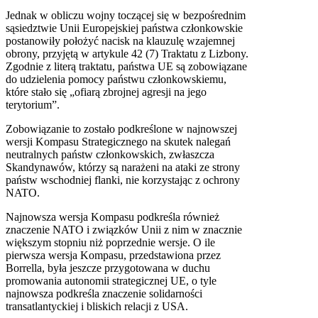
Jednak w obliczu wojny toczącej się w bezpośrednim
sąsiedztwie Unii Europejskiej państwa członkowskie
postanowiły położyć nacisk na klauzulę wzajemnej
obrony, przyjętą w artykule 42 (7) Traktatu z Lizbony.
Zgodnie z literą traktatu, państwa UE są zobowiązane
do udzielenia pomocy państwu członkowskiemu,
które stało się „ofiarą zbrojnej agresji na jego
terytorium”.
Zobowiązanie to zostało podkreślone w najnowszej
wersji Kompasu Strategicznego na skutek nalegań
neutralnych państw członkowskich, zwłaszcza
Skandynawów, którzy są narażeni na ataki ze strony
państw wschodniej flanki, nie korzystając z ochrony
NATO.
Najnowsza wersja Kompasu podkreśla również
znaczenie NATO i związków Unii z nim w znacznie
większym stopniu niż poprzednie wersje. O ile
pierwsza wersja Kompasu, przedstawiona przez
Borrella, była jeszcze przygotowana w duchu
promowania autonomii strategicznej UE, o tyle
najnowsza podkreśla znaczenie solidarności
transatlantyckiej i bliskich relacji z USA.