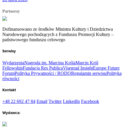
Partnerzy
Dofinansowano ze środków Ministra Kultury i Dziedzictwa
Narodowego pochodzących z Funduszu Promocji Kultury –
państwowego funduszu celowego
Serwisy
Wydarzenia
Nagroda im. Marcina Króla
Marcin Król
Fellowship
Fundacja Res Publica
Visegrad Insight
Europe Future
Forum
Polityka Prywatności / RODO
Regulamin serwisu
Polityka
równości
Kontakt
+48 22 692 47 84
Email
Twitter
LinkedIn
Facebook
Wydawca: