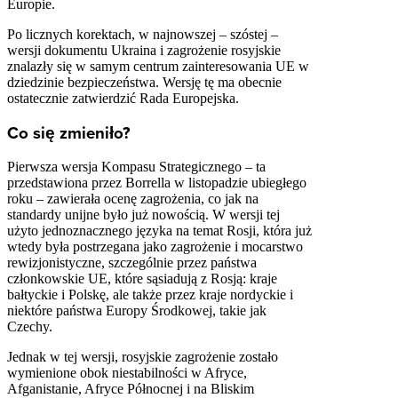
Europie.
Po licznych korektach, w najnowszej – szóstej –
wersji dokumentu Ukraina i zagrożenie rosyjskie
znalazły się w samym centrum zainteresowania UE w
dziedzinie bezpieczeństwa. Wersję tę ma obecnie
ostatecznie zatwierdzić Rada Europejska.
Co się zmieniło?
Pierwsza wersja Kompasu Strategicznego – ta
przedstawiona przez Borrella w listopadzie ubiegłego
roku – zawierała ocenę zagrożenia, co jak na
standardy unijne było już nowością. W wersji tej
użyto jednoznacznego języka na temat Rosji, która już
wtedy była postrzegana jako zagrożenie i mocarstwo
rewizjonistyczne, szczególnie przez państwa
członkowskie UE, które sąsiadują z Rosją: kraje
bałtyckie i Polskę, ale także przez kraje nordyckie i
niektóre państwa Europy Środkowej, takie jak
Czechy.
Jednak w tej wersji, rosyjskie zagrożenie zostało
wymienione obok niestabilności w Afryce,
Afganistanie, Afryce Północnej i na Bliskim