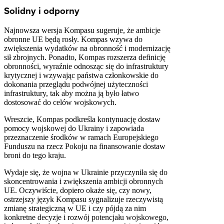
Solidny i odporny
Najnowsza wersja Kompasu sugeruje, że ambicje
obronne UE będą rosły. Kompas wzywa do
zwiększenia wydatków na obronność i modernizację
sił zbrojnych. Ponadto, Kompas rozszerza definicję
obronności, wyraźnie odnosząc się do infrastruktury
krytycznej i wzywając państwa członkowskie do
dokonania przeglądu podwójnej użyteczności
infrastruktury, tak aby można ją było łatwo
dostosować do celów wojskowych.
Wreszcie, Kompas podkreśla kontynuację dostaw
pomocy wojskowej do Ukrainy i zapowiada
przeznaczenie środków w ramach Europejskiego
Funduszu na rzecz Pokoju na finansowanie dostaw
broni do tego kraju.
Wydaje się, że wojna w Ukrainie przyczyniła się do
skoncentrowania i zwiększenia ambicji obronnych
UE. Oczywiście, dopiero okaże się, czy nowy,
ostrzejszy język Kompasu sygnalizuje rzeczywistą
zmianę strategiczną w UE i czy pójdą za nim
konkretne decyzje i rozwój potencjału wojskowego,