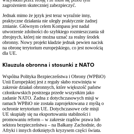
zagrożeniem skuteczniej zabezpieczyć.
Jednak mimo że język jest teraz wyraźnie inny,
praktyczne działania nie uległy praktycznie żadnej
zmianie. Głównym celem Kompasu jest nadal
utworzenie zdolności do szybkiego rozmieszczania sił
zbrojnych, której nie można uznać za realny środek
obronny. Nowy projekt kładzie jednak pewien nacisk
na obronę terytorium europejskiego, co jest nowością
dla UE.
Klauzula obronna i stosunki z NATO
Wspólna Polityka Bezpieczeństwa i Obrony (WPBiO)
Unii Europejskiej jest z reguły słabo rozwinięta w
zakresie działań obronnych, które większość państw
członkowskich postrzega przede wszystkim jako
zadanie NATO. Żadna z dotychczasowych misji w
ramach WPBiO nie została zaprojektowana z myślą o
ochronie terytorium UE. Dotychczasowe cele misji
UE skupiały się na eksportowaniu stabilności i
promowaniu reform – w zakresie rządów prawa lub
sektora bezpieczeństwa – na Bałkany Zachodnie, do
Afryki i innych dotkniętych kryzysem części świata.