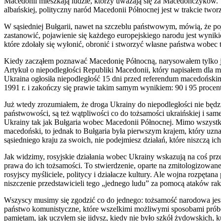
Macedonii mieszkają ludzie, którzy uważają się za Macedończyków. T
albańskiej, polityczny naród Macedonii Północnej jest w trakcie tworzen
W sąsiedniej Bułgarii, nawet na szczeblu państwowym, mówią, że poja
zastanowić, pojawienie się każdego europejskiego narodu jest wynikie
które zdołały się wyłonić, obronić i stworzyć własne państwa wobec ty
Kiedy zacząłem poznawać Macedonię Północną, narysowałem tylko jed
Artykuł o niepodległości Republiki Macedonii, który napisałem dla 
Ukraina ogłosiła niepodległość 15 dni przed referendum macedońskim 
1991 r. i zakończy się prawie takim samym wynikiem: 90 i 95 procent
Już wtedy zrozumiałem, że droga Ukrainy do niepodległości nie będzi
państwowości, są też wątpliwości co do tożsamości ukraińskiej i sa
Ukrainy tak jak Bułgaria wobec Macedonii Północnej. Mimo wszystk
macedoński, to jednak to Bułgaria była pierwszym krajem, który uznał
sąsiedniego kraju za swoich, nie podejmiesz działań, które niszczą ic
Jak widzimy, rosyjskie działania wobec Ukrainy wskazują na coś prze
prawa do ich tożsamości. To stwierdzenie, oparte na zmitologizowanej 
rosyjscy myśliciele, politycy i działacze kultury. Ale wojna rozpęta
niszczenie przedstawicieli tego „jednego ludu” za pomocą ataków 
Wszyscy musimy się zgodzić co do jednego: tożsamość narodowa jest
państwo komunistyczne, które wszelkimi możliwymi sposobami próbow
pamiętam, jak uczyłem się jidysz, kiedy nie było szkół żydowskich,