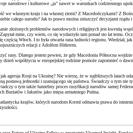
 swoje narodowe i kulturowe „ja” nawet w warunkach codziennego upok
szość we własnym kraju i na własnej ziemi? Z Macedończykami? Z Boś
ebie całego narodu? Jak to prawo można zniszczyć decyzjami rządu i 
anie złożonych problemów narodowych i religijnych jest kwestią wsp
Zapytał mnie, czy wiem, co się wydarzyło tam ponad sto lat temu. Oc
 częścią Włoch. I to była otwarta rana ludności regionu. Wiedział, ja
uszniczych relacji z Adolfem Hitlerem.
czyć rany. Dlatego jestem pewien, że gdy Macedonia Północna wejdzi
y dzień współżycia w europejskiej rodzinie pomoże zapomnieć o dawn
ą jak agresja Rosji na Ukrainę? Nie wierzę, że w najbliższych latach u
lną postawą jednostki i szanującego się państwa. Świadczy o tym nie t
wiadczy o tym także haniebny proces rusyfikacji narodów samej Federac
ych Buriatów i Jakutów jako mięsa armatniego Putina.
uroatlantycka krajów, których narodom Kreml odmawia prawa do istnie
zyszłości.
u oraz Future of Ukraine Fellow w programie Visegrad Insight, Fundacj