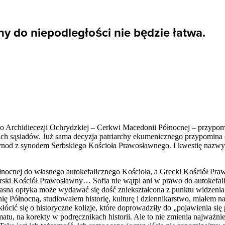
y do niepodległości nie będzie łatwa.
go Archidiecezji Ochrydzkiej – Cerkwi Macedonii Północnej – przypom
ich sąsiadów. Już sama decyzja patriarchy ekumenicznego przypomina 
synod z synodem Serbskiego Kościoła Prawosławnego. I kwestię nazw
nocnej do własnego autokefalicznego Kościoła, a Grecki Kościół Pra
ki Kościół Prawosławny… Sofia nie wątpi ani w prawo do autokefalii
łasna optyka może wydawać się dość zniekształcona z punktu widzenia
nię Północną, studiowałem historię, kulturę i dziennikarstwo, miałem 
cić się o historyczne kolizje, które doprowadziły do „pojawienia si
atu, na korekty w podręcznikach historii. Ale to nie zmienia najważni