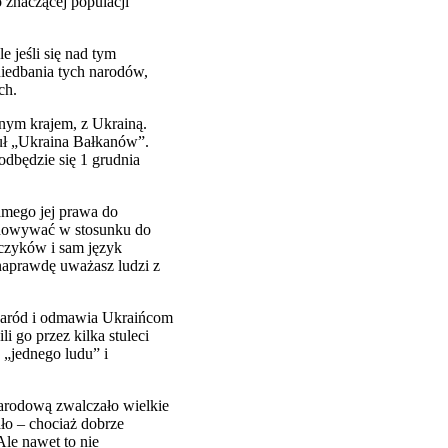
 znaczącej populacji
 jeśli się nad tym
aniedbania tych narodów,
ch.
nym krajem, z Ukrainą.
tuł „Ukraina Bałkanów”.
odbędzie się 1 grudnia
samego jej prawa do
achowywać w stosunku do
czyków i sam język
 naprawdę uważasz ludzi z
n naród i odmawia Ukraińcom
i go przez kilka stuleci
 „jednego ludu” i
narodową zwalczało wielkie
ło – chociaż dobrze
Ale nawet to nie