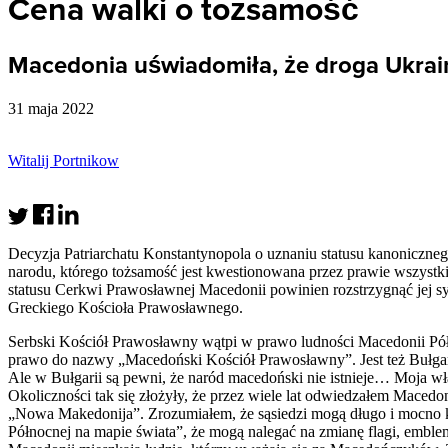
Cena walki o tożsamość
Macedonia uświadomiła, że droga Ukrain
31 maja 2022
Witalij Portnikow
Decyzja Patriarchatu Konstantynopola o uznaniu statusu kanoniczne
narodu, którego tożsamość jest kwestionowana przez prawie wszystk
statusu Cerkwi Prawosławnej Macedonii powinien rozstrzygnąć jej 
Greckiego Kościoła Prawosławnego.
Serbski Kościół Prawosławny wątpi w prawo ludności Macedonii Pół
prawo do nazwy „Macedoński Kościół Prawosławny”. Jest też Bułgars
Ale w Bułgarii są pewni, że naród macedoński nie istnieje… Moja w
Okoliczności tak się złożyły, że przez wiele lat odwiedzałem Macedo
„Nowa Makedonija”. Zrozumiałem, że sąsiedzi mogą długo i mocno kłó
Północnej na mapie świata”, że mogą nalegać na zmianę flagi, emblem