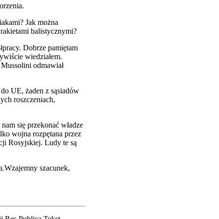
orzenia.
niakami? Jak można
rakietami balistycznymi?
ółpracy. Dobrze pamiętam
zywiście wiedziałem.
k Mussolini odmawiał
e do UE, żaden z sąsiadów
ych roszczeniach,
da nam się przekonać władze
ylko wojna rozpętana przez
ji Rosyjskiej. Ludy te są
nia.Wzajemny szacunek,
i Res Publica.Tekst