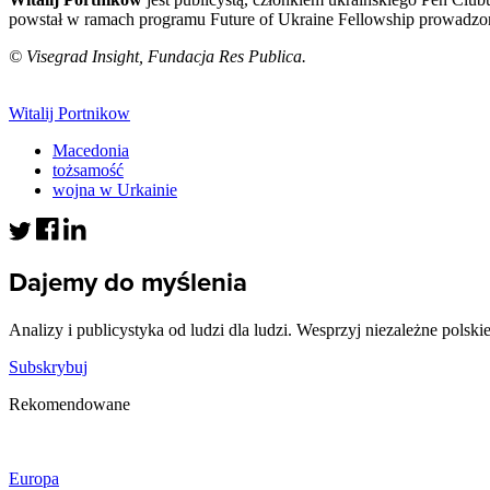
powstał w ramach programu Future of Ukraine Fellowship prowadzon
© Visegrad Insight, Fundacja Res Publica.
Witalij Portnikow
Macedonia
tożsamość
wojna w Urkainie
Dajemy do myślenia
Analizy i publicystyka od ludzi dla ludzi. Wesprzyj niezależne polski
Subskrybuj
Rekomendowane
Europa