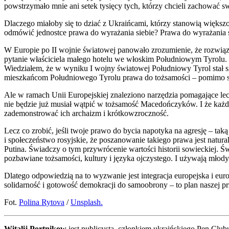
powstrzymało mnie ani setek tysięcy tych, którzy chcieli zachować
Dlaczego miałoby się to dziać z Ukraińcami, którzy stanowią więk
odmówić jednostce prawa do wyrażania siebie? Prawa do wyrażania si
W Europie po II wojnie światowej panowało zrozumienie, że rozwiąz
pytanie właściciela małego hotelu we włoskim Południowym Tyrolu. 
Wiedziałem, że w wyniku I wojny światowej Południowy Tyrol stał się
mieszkańcom Południowego Tyrolu prawa do tożsamości – pomimo soj
Ale w ramach Unii Europejskiej znaleziono narzędzia pomagające le
nie będzie już musiał wątpić w tożsamość Macedończyków. I że każd
zademonstrować ich archaizm i krótkowzroczność.
Lecz co zrobić, jeśli twoje prawo do bycia napotyka na agresję – tak
i społeczeństwo rosyjskie, że poszanowanie takiego prawa jest natura
Putina. Świadczy o tym przywrócenie wartości historii sowieckiej. Ś
pozbawiane tożsamości, kultury i języka ojczystego. I używają młod
Dlatego odpowiedzią na to wyzwanie jest integracja europejska i e
solidarność i gotowość demokracji do samoobrony – to plan naszej pr
Fot.
Polina Rytova
/
Unsplash.
Witalij Portnikow
jest publicystą, członkiem ukraińskiego Pen Club