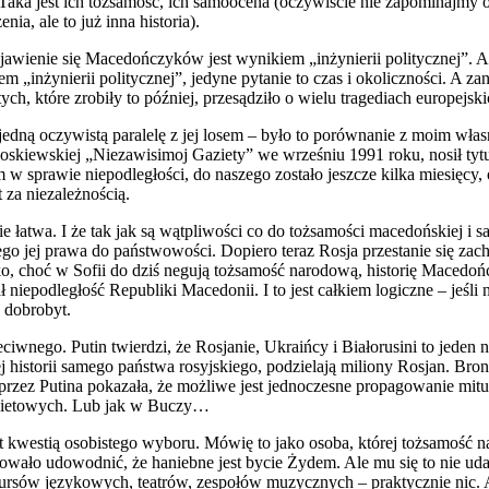
aka jest ich tożsamość, ich samoocena (oczywiście nie zapominajmy o
ia, ale to już inna historia).
wienie się Macedończyków jest wynikiem „inżynierii politycznej”. Ale
m „inżynierii politycznej”, jedyne pytanie to czas i okoliczności. A z
ch, które zrobiły to później, przesądziło o wielu tragediach europejski
ną oczywistą paralelę z jej losem – było to porównanie z moim włas
moskiewskiej „Niezawisimoj Gaziety” we wrześniu 1991 roku, nosił ty
w sprawie niepodległości, do naszego zostało jeszcze kilka miesięcy, 
 za niezależnością.
e łatwa. I że tak jak są wątpliwości co do tożsamości macedońskiej i 
mego jej prawa do państwowości. Dopiero teraz Rosja przestanie się z
o, choć w Sofii do dziś negują tożsamość narodową, historię Macedoń
 niepodległość Republiki Macedonii. I to jest całkiem logiczne – jeśli
h dobrobyt.
ciwnego. Putin twierdzi, że Rosjanie, Ukraińcy i Białorusini to jede
historii samego państwa rosyjskiego, podzielają miliony Rosjan. Bronil
na przez Putina pokazała, że możliwe jest jednoczesne propagowanie mitu
rakietowych. Lub jak w Buczy…
 kwestią osobistego wyboru. Mówię to jako osoba, której tożsamość 
ało udowodnić, że haniebne jest bycie Żydem. Ale mu się to nie uda
 kursów językowych, teatrów, zespołów muzycznych – praktycznie nic. 