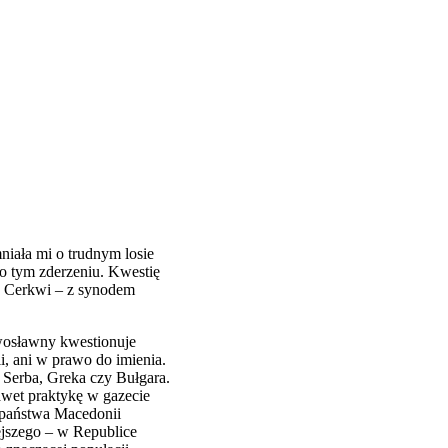
niała mi o trudnym losie
o tym zderzeniu. Kwestię
y Cerkwi – z synodem
wosławny kwestionuje
, ani w prawo do imienia.
 Serba, Greka czy Bułgara.
nawet praktykę w gazecie
ę państwa Macedonii
ejszego – w Republice