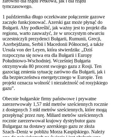
zarówno dla rządu Petkowa, jak i dla rządu
tymczasowego.
1 października długo oczekiwane połączenie gazowe
zaczęło funkcjonować. Azerski gaz może płynąć do
Bułgarii. Aby podkreślić, jak ważny jest to projekt dla
regionu, warto zauważyć, że w uroczystym otwarciu
uczestniczyli prezydenci Bułgarii, Rumunii, Grecji,
Azerbejdżanu, Serbii i Macedonii Północnej, a także
Ursula von der Leyen, która stwierdziła: „Dziś
rozpoczyna się nowa era dla Bułgarii i Europy
Południowo-Wschodniej. Wcześniej Bułgaria
otrzymywała 80 procent swojego gazu z Rosji. Ten
gazociąg zmienia sytuację zarówno dla Bułgarii, jak i
dla bezpieczeństwa energetycznego w Europie. Ten
projekt oznacza wolność i niezależność od rosyjskiego
gazu”.
Obecnie bułgarskie firmy państwowe i prywatne
zarezerwowały 1,57 mld metrów sześciennych rocznie
z dostępnych 3 mld metrów sześciennych, które mogą
przepłynąć przez rurę. Miliard metrów sześciennych
rocznie zarezerwował krajowy dystrybutor gazu
Bulgargaz na dostawy azerskiego gazu ze złoża
Szach–Deniz w pobliżu Morza Kaspijskiego. Należy