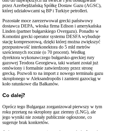
ono do największych na świecie i jest obsługiwane
przez Azerbejdżańską Spółkę Dostaw Gazu (AGSC),
której udziałowcami są BP i Turkiye petrolleri.
Pozostałe moce zarezerwował grecki państwowy
dostawca DEPA, włoska firma Edison i amerykańska
Linden (partner bułgarskiego Overgazu). Ponadto w
Komotini grecki operator systemu DESFA wybuduje
stację kompresorową, dzięki której można zwiększyć
przepustowość interkonektora do 5 mld metrów
sześciennych rocznie (o 70 procent). Według
dyrektora wykonawczego bułgarsko-greckiej rury
gazowej Teodora Georgiewa, taki wariant został już
omówiony i formalnie zatwierdzony przez stronę
grecką. Pozwoli to na import z nowego terminalu gazu
skroplonego w Aleksandropolis i zamieni gazociąg w
koło ratunkowe dla Bałkanów.
Co dalej?
Oprócz tego Bulgargaz zorganizował pierwszy w tym
roku przetarg na skroplony gaz ziemny (LNG), ale
jego wyniki nie zostały publicznie ogłoszone, co
sugeruje brak konkretów.