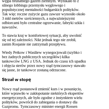
węgla brunatnego gazem ziemnym. Wynikało to z
silnego lobbingu przemysłu węglowego i
populistycznej mentalności bułgarskich polityków.
Tak więc roczne zużycie gazu zawsze wynosiło około
3 mld metrów sześciennych, a najważniejszymi
odbiorcami było centralne ogrzewanie, fabryki szkła i
nawozów.
To stawia kraj w komfortowej sytuacji, aby uwolnić
się od tej zależności. Nikt jednak tego nie zrobił,
zanim Rosjanie nie zatrzymali przepływu.
Wtedy Petkow i Wasiliew wynegocjowali (szybko i
bez żadnych publicznych szczegółów) kilka
tankowców LNG z USA. Jednak do czasu ich upadku
i objęcia sterów przez nowy rząd tymczasowy stawało
się jasne, że tankowce zostaną odrzucone.
Strzał w stopę
Nowy rząd postanowił zmienić kurs i w posunięciu,
które wprawiło w zakłopotanie niektórych ekspertów
energetycznych, ale było zgodne z instynktem wielu
polityków, powrócił do zabiegania o dostawy dla
Gazpromu. Tymczasowy minister energii Rossen