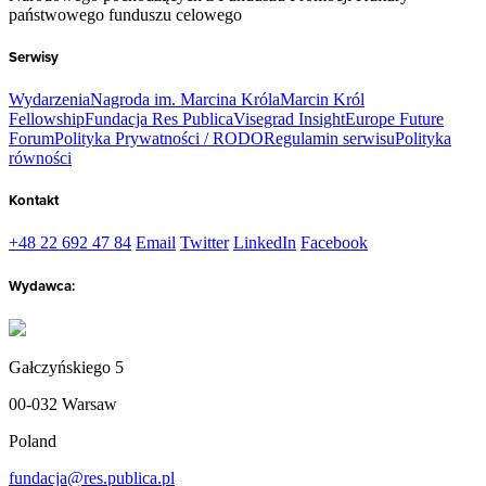
państwowego funduszu celowego
Serwisy
Wydarzenia
Nagroda im. Marcina Króla
Marcin Król
Fellowship
Fundacja Res Publica
Visegrad Insight
Europe Future
Forum
Polityka Prywatności / RODO
Regulamin serwisu
Polityka
równości
Kontakt
+48 22 692 47 84
Email
Twitter
LinkedIn
Facebook
Wydawca:
Gałczyńskiego 5
00-032 Warsaw
Poland
fundacja@res.publica.pl