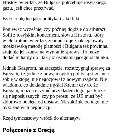
Hristov twierdził, że Bułgaria potrzebuje rosyjskiego
gazu, jeśli chce przetrwać.
Było to błędne jako polityka i jako fakt.
Ponieważ wcześniej czy później dojdzie do arbitrażu
Sofii z rosyjskim koncernem, słowa Hristova, który
wielokrotnie twierdził, że inne kraje zaakceptowały
moskiewską metodę płatności i Bułgaria też powinna,
zrujnują jej szanse na wygranie sprawy. To może
dodać miliardy do i tak już oszałamiającego rachunku.
Jednak Gazprom, na szczęście, rozstrzygnął sprawę za
Bułgarię i zgodnie z nową rosyjską polityką strzelania
sobie w stopę, nie negocjował z nowym rządem. Nie
wiadomo, co dokładnie myślał Kreml: czy to, że
Bułgarię można uczynić przykładem tego, jak karze
się nieposłusznych, czy po prostu, że UE musi być
zbiorowo odcięta od dostaw. Niezależnie od tego, nie
było żadnych negocjacji.
Rząd tymczasowy wrócił do alternatyw.
Połączenie z Grecją