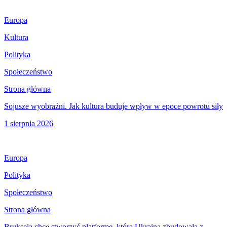
Europa
Kultura
Polityka
Społeczeństwo
Strona główna
Sojusze wyobraźni. Jak kultura buduje wpływ w epoce powrotu siły
1 sierpnia 2026
Europa
Polityka
Społeczeństwo
Strona główna
Bruksela chce stworzyć platformę, którą Ukraina zbudowała z