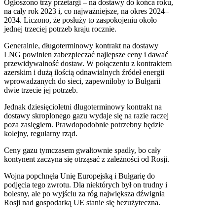
Ogłoszono trzy przetargi – na dostawy do końca roku,
na cały rok 2023 i, co najważniejsze, na okres 2024–
2034. Liczono, że posłuży to zaspokojeniu około
jednej trzeciej potrzeb kraju rocznie.
Generalnie, długoterminowy kontrakt na dostawy
LNG powinien zabezpieczać najlepsze ceny i dawać
przewidywalność dostaw. W połączeniu z kontraktem
azerskim i dużą ilością odnawialnych źródeł energii
wprowadzanych do sieci, zapewniłoby to Bułgarii
dwie trzecie jej potrzeb.
Jednak dziesięcioletni długoterminowy kontrakt na
dostawy skroplonego gazu wydaje się na razie raczej
poza zasięgiem. Prawdopodobnie potrzebny będzie
kolejny, regularny rząd.
Ceny gazu tymczasem gwałtownie spadły, bo cały
kontynent zaczyna się otrząsać z zależności od Rosji.
Wojna popchnęła Unię Europejską i Bułgarię do
podjęcia tego zwrotu. Dla niektórych był on trudny i
bolesny, ale po wyjściu za róg największa dźwignia
Rosji nad gospodarką UE stanie się bezużyteczna.
_