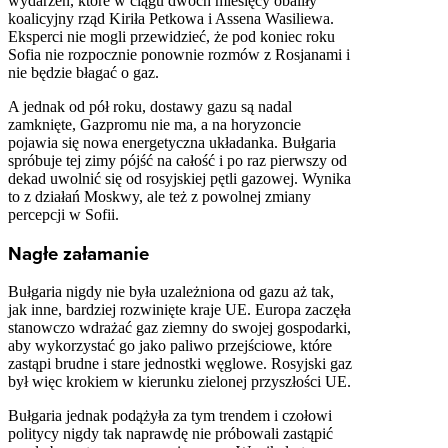
wydarzeń, które w ciągu dwóch miesięcy obaliły
koalicyjny rząd Kiriła Petkowa i Assena Wasiliewa.
Eksperci nie mogli przewidzieć, że pod koniec roku
Sofia nie rozpocznie ponownie rozmów z Rosjanami i
nie będzie błagać o gaz.
A jednak od pół roku, dostawy gazu są nadal
zamknięte, Gazpromu nie ma, a na horyzoncie
pojawia się nowa energetyczna układanka. Bułgaria
spróbuje tej zimy pójść na całość i po raz pierwszy od
dekad uwolnić się od rosyjskiej pętli gazowej. Wynika
to z działań Moskwy, ale też z powolnej zmiany
percepcji w Sofii.
Nagłe załamanie
Bułgaria nigdy nie była uzależniona od gazu aż tak,
jak inne, bardziej rozwinięte kraje UE. Europa zaczęła
stanowczo wdrażać gaz ziemny do swojej gospodarki,
aby wykorzystać go jako paliwo przejściowe, które
zastąpi brudne i stare jednostki węglowe. Rosyjski gaz
był więc krokiem w kierunku zielonej przyszłości UE.
Bułgaria jednak podążyła za tym trendem i czołowi
politycy nigdy tak naprawdę nie próbowali zastąpić