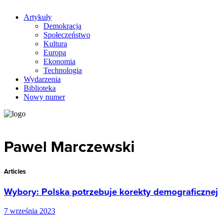
Artykuły
Demokracja
Społeczeństwo
Kultura
Europa
Ekonomia
Technologia
Wydarzenia
Biblioteka
Nowy numer
Pawel Marczewski
Articles
Wybory: Polska potrzebuje korekty demograficznej
7 września 2023