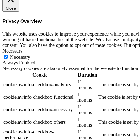
Close
Privacy Overview
This website uses cookies to improve your experience while you navigat
working of basic functionalities of the website. We also use third-pa
consent. You also have the option to opt-out of these cookies. But op
Necessary
Necessary
Always Enabled
Necessary cookies are absolutely essential for the website to function
Cookie
Duration
11
cookielawinfo-checkbox-analytics
This cookie is set b
months
11
cookielawinfo-checkbox-functional
The cookie is set by
months
11
cookielawinfo-checkbox-necessary
This cookie is set b
months
11
cookielawinfo-checkbox-others
This cookie is set b
months
cookielawinfo-checkbox-
11
This cookie is set b
performance
months