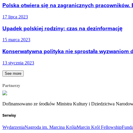
Polska otwiera się na zagranicznych pracowników.
17 lipca 2023
Upadek polskiej rodziny: czas na dezinformację
15 marca 2023
Konserwatywna polityka nie sprostała wyzwaniom
13 stycznia 2023
See more
Partnerzy
Dofinansowano ze środków Ministra Kultury i Dziedzictwa Narodo
Serwisy
Wydarzenia
Nagroda im. Marcina Króla
Marcin Król Fellowship
Funda