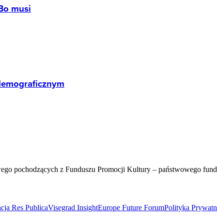
 Bo musi
 demograficznym
wego pochodzących z Funduszu Promocji Kultury – państwowego fun
cja Res Publica
Visegrad Insight
Europe Future Forum
Polityka Prywat