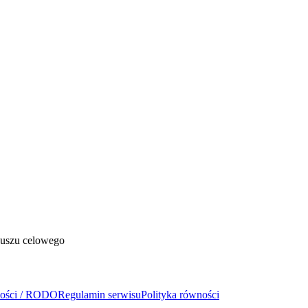
duszu celowego
ności / RODO
Regulamin serwisu
Polityka równości