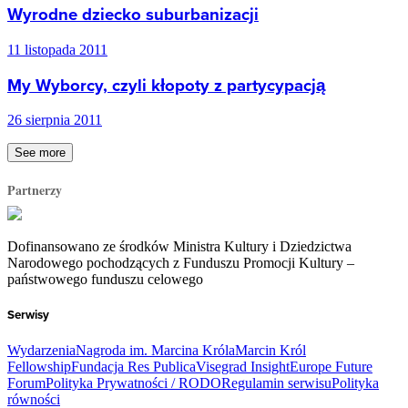
Wyrodne dziecko suburbanizacji
11 listopada 2011
My Wyborcy, czyli kłopoty z partycypacją
26 sierpnia 2011
See more
Partnerzy
Dofinansowano ze środków Ministra Kultury i Dziedzictwa
Narodowego pochodzących z Funduszu Promocji Kultury –
państwowego funduszu celowego
Serwisy
Wydarzenia
Nagroda im. Marcina Króla
Marcin Król
Fellowship
Fundacja Res Publica
Visegrad Insight
Europe Future
Forum
Polityka Prywatności / RODO
Regulamin serwisu
Polityka
równości