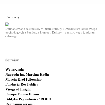
Partnerzy
Dofinansowano ze środków Ministra Kultury i Dziedzictwa Narodowego
pochodzących z Funduszu Promocji Kultury – państwowego funduszu
celowego
Serwisy
Wydarzenia
Nagroda im. Marcina Króla
Marcin Król Fellowship
Fundacja Res Publica
Visegrad Insight
Europe Future Forum
Polityka Prywatności / RODO
Regulamin serwisu