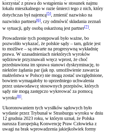
korzystać z prawa do wstąpienia w stosunek najmu
lokalu mieszkalnego w razie śmierci tego z nich, który
[5]
dotychczas był najemcą
, zmienić nazwisko na
[6]
nazwisko partnera
, czy odmówić składania zeznań
[7]
w sytuacji, gdy osobą oskarżoną jest partner
.
Prowadzenie tych postępowań było ważne, bo
pozwoliło wykazać, że polskie sądy – tam, gdzie jest
to możliwe – są otwarte na progresywną wykładnię
prawa. W uzasadnieniach niektórych wyroków
sędziowie przyznawali wręcz wprost, że choć
przedstawiona im sprawa stanowi dyskryminację, to
niektóre żądania par (jak np. umożliwienie zawarcia
małżeństwa w Polsce) nie mogą zostać uwzględnione,
bowiem wymagałoby to uprzedniego uchwalenia
przez ustawodawcę stosownych przepisów, których
sądy nie mogą zastępczo wykreować za pomocą
[8]
wyroku
.
Ukoronowaniem tych wysiłków sądowych było
wydanie przez Trybunał w Strasburgu wyroku w dniu
12 grudnia 2023 roku, w którym uznał, że Polska
narusza Europejską Konwencję Praw Człowieka z
uwagi na brak wprowadzenia jakiejkolwiek formy