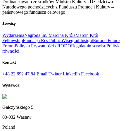
Dofinansowano ze środków Ministra Kultury i Dziedzictwa
Narodowego pochodzących z Funduszu Promocji Kultury –
państwowego funduszu celowego
Serwisy
Wydarzenia
Nagroda im. Marcina Króla
Marcin Król
Fellowship
Fundacja Res Publica
Visegrad Insight
Europe Future
Forum
Polityka Prywatności / RODO
Regulamin serwisu
Polityka
równości
Kontakt
+48 22 692 47 84
Email
Twitter
LinkedIn
Facebook
Wydawca:
Gałczyńskiego 5
00-032 Warsaw
Poland