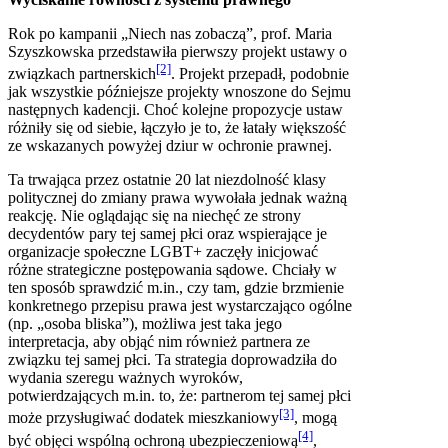
Rok po kampanii „Niech nas zobaczą”, prof. Maria
Szyszkowska przedstawiła pierwszy projekt ustawy o
[2]
związkach partnerskich
. Projekt przepadł, podobnie
jak wszystkie późniejsze projekty wnoszone do Sejmu
następnych kadencji. Choć kolejne propozycje ustaw
różniły się od siebie, łączyło je to, że łatały większość
ze wskazanych powyżej dziur w ochronie prawnej.
Ta trwająca przez ostatnie 20 lat niezdolność klasy
politycznej do zmiany prawa wywołała jednak ważną
reakcję. Nie oglądając się na niechęć ze strony
decydentów pary tej samej płci oraz wspierające je
organizacje społeczne LGBT+ zaczęły inicjować
różne strategiczne postępowania sądowe. Chciały w
ten sposób sprawdzić m.in., czy tam, gdzie brzmienie
konkretnego przepisu prawa jest wystarczająco ogólne
(np. „osoba bliska”), możliwa jest taka jego
interpretacja, aby objąć nim również partnera ze
związku tej samej płci. Ta strategia doprowadziła do
wydania szeregu ważnych wyroków,
potwierdzających m.in. to, że: partnerom tej samej płci
[3]
może przysługiwać dodatek mieszkaniowy
, mogą
[4]
być objęci wspólną ochroną ubezpieczeniową
,