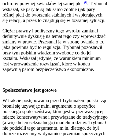
[9]
ochrony prawnej związków tej samej płci
. Trybunał
wskazał, że pary te są tak samo zdolne (jak pary
różnej płci) do tworzenia stabilnych i wspierających
się relacji, a przez to znajdują się w tożsamej sytuacji.
Ciężar prawny i polityczny tego wyroku zamknął
definitywnie dyskusję na temat tego czy wprowadzać
zmiany w prawie. Przesunął ją w stronę pytania o to,
jaka powinna być to regulacja. Trybunał pozostawił
przy tym polskim władzom swobodę co do jej
kształtu. Wskazał jedynie, że warunkiem minimum
jest wprowadzenie rozwiązań, które w końcu
zapewnią parom bezpieczeństwo ekonomiczne.
Społeczeństwo jest gotowe
W trakcie postępowania przed Trybunałem polski rząd
bronił się używając m.in. argumentu o specyfice
polskiego społeczeństwa, które jest w przeważającej
mierze konserwatywne i przywiązane do tradycyjnego
(a więc heteroseksualnego) modelu rodziny. Trybunał
nie podzielił tego argumentu, m.in. dlatego, że był
dobrze rozeznany w dynamice przemian społecznych