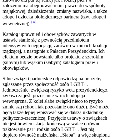
założeniu ma obejmować m.in. prawo do wspólnoty
majątkowej, dziedziczenia, zmiany nazwiska, a także
adopcji dziecka biologicznego partnera (tzw. adopcji
[14]
wewnętrznej)
.
Katalog uprawnień i obowiązków zawartych w
ustawie stanie się z pewnością przedmiotem
intensywnych negocjacji, zarówno w ramach koalicji
rządzącej, a następnie z Pałacem Prezydenckim. Ich
efektem będzie powstanie albo projektu z szerokim
(silnym) lub wąskim (słabym) katalogiem praw i
obowiązków.
Silne związki partnerskie odpowiedzą na potrzeby
zgłaszane przez społeczność osób LGBT+.
Jednocześnie, zwiększą ryzyko weta prezydenckiego,
zwłaszcza jeśli pozostanie w nich adopcja
wewnętrzna. Z kolei słabe związki nieco to ryzyko
zmniejszą (choć i tak pozostanie ono duże). Być może
będą także lepiej wpisywać się w dalszą układankę
polityczno-rzeczniczą. Przyjęcie ustawy o związkach
nie jest bowiem stacją końcową w walce o równe
traktowanie par i rodzin osób LGBT+. Jest nią
dopiero równość małżeńska. „Słaba”, a więc skupiona