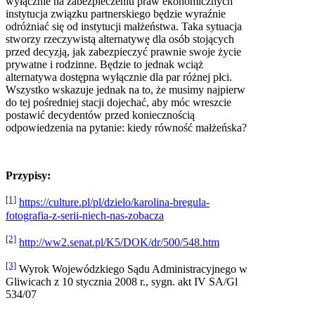
wyłącznie na zabezpieczeniu praw ekonomicznych
instytucja związku partnerskiego będzie wyraźnie
odróżniać się od instytucji małżeństwa. Taka sytuacja
stworzy rzeczywistą alternatywę dla osób stojących
przed decyzją, jak zabezpieczyć prawnie swoje życie
prywatne i rodzinne. Będzie to jednak wciąż
alternatywa dostępna wyłącznie dla par różnej płci.
Wszystko wskazuje jednak na to, że musimy najpierw
do tej pośredniej stacji dojechać, aby móc wreszcie
postawić decydentów przed koniecznością
odpowiedzenia na pytanie: kiedy równość małżeńska?
Przypisy:
[1]
https://culture.pl/pl/dzielo/karolina-bregula-
fotografia-z-serii-niech-nas-zobacza
[2]
http://ww2.senat.pl/K5/DOK/dr/500/548.htm
[3]
Wyrok Wojewódzkiego Sądu Administracyjnego w
Gliwicach z 10 stycznia 2008 r., sygn. akt IV SA/Gl
534/07