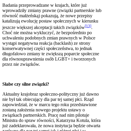
Badania przeprowadzane w krajach, które już
wprowadziły zmiany prawne (związki partnerskie lub
równość małżeńską) pokazują, że nowe przepisy
katalizują ewolucję postaw społecznych w kierunku
[13]
jeszcze większej akceptacji takich związków
.
Choć nie można wykluczyć, że bezpośrednio po
uchwaleniu podobnych zmian prawnych w Polsce
wystąpi negatywna reakcja (backlash) ze strony
konserwatywnej części społeczeństwa, to jednak
długofalowo zmiany te zwiększą poparcie społeczne
dla równouprawnienia osób LGBT+ i tworzonych
przez nie związków.
Słabe czy silne związki?
Aktualny krajobraz społeczno-polityczny już dawno
nie był tak obiecujący dla par tej samej płci. Rząd
zapowiedział, że w marcu tego roku przedstawione
zostaną założenia nowego projektu ustawy o
związkach partnerskich. Pracę nad nim pilotuje
Ministra do spraw równości, Katarzyna Kotula, która
już zadeklarowała, że nowa instytucja będzie otwarta
zarówno dla par tej samej jak i różnej płci i w