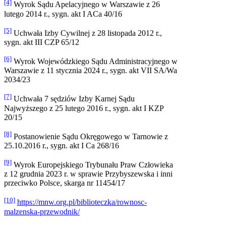
[4]
Wyrok Sądu Apelacyjnego w Warszawie z 26
lutego 2014 r., sygn. akt I ACa 40/16
[5]
Uchwała Izby Cywilnej z 28 listopada 2012 r.,
sygn. akt III CZP 65/12
[6]
Wyrok Wojewódzkiego Sądu Administracyjnego w
Warszawie z 11 stycznia 2024 r., sygn. akt VII SA/Wa
2034/23
[7]
Uchwała 7 sędziów Izby Karnej Sądu
Najwyższego z 25 lutego 2016 r., sygn. akt I KZP
20/15
[8]
Postanowienie Sądu Okręgowego w Tarnowie z
25.10.2016 r., sygn. akt I Ca 268/16
[9]
Wyrok Europejskiego Trybunału Praw Człowieka
z 12 grudnia 2023 r. w sprawie Przybyszewska i inni
przeciwko Polsce, skarga nr 11454/17
[10]
https://mnw.org.pl/biblioteczka/rownosc-
malzenska-przewodnik/