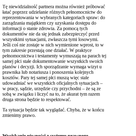
Tę niewidzialność partnera można również próbować
łatać poprzez udzielanie różnych pełnomocnictw do
reprezentowania w wybranych kategoriach spraw: do
zarządzania majątkiem czy uzyskania dostępu do
informacji o stanie zdrowia. Za pomocą tych
dokumentów nie da się jednak zabezpieczyć przed
wszystkimi sytuacjami, zwłaszcza tymi losowymi.
Jeśli coś nie zostaje w nich wymienione wprost, to w
tym zakresie przestają one działać. W praktyce
pełnomocnictwa i testamenty wymuszają na parach tej
samej płci stałe dokumentowanie wszystkich swoich
planów i decyzji. Ich sporządzanie wymaga wizyt u
prawnika lub notariusza i ponoszenia kolejnych
kosztów. Pary tej samej płci muszą więc stale
udowadniać we wszystkich oficjalnych sytuacjach –
w pracy, sądzie, urzędzie czy przychodni – że są ze
sobą w związku i liczyć na to, że akurat tym razem
druga strona będzie to respektować.
Ta sytuacja będzie tak wyglądać. Chyba, że w końcu
zmienimy prawo.
Wyciskanie równości z systemu prawnego