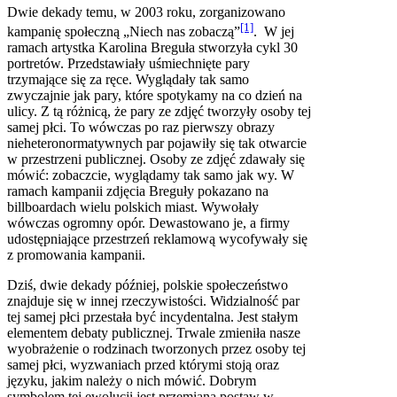
Dwie dekady temu, w 2003 roku, zorganizowano
[1]
kampanię społeczną „Niech nas zobaczą”
. W jej
ramach artystka Karolina Breguła stworzyła cykl 30
portretów. Przedstawiały uśmiechnięte pary
trzymające się za ręce. Wyglądały tak samo
zwyczajnie jak pary, które spotykamy na co dzień na
ulicy. Z tą różnicą, że pary ze zdjęć tworzyły osoby tej
samej płci. To wówczas po raz pierwszy obrazy
nieheteronormatywnych par pojawiły się tak otwarcie
w przestrzeni publicznej. Osoby ze zdjęć zdawały się
mówić: zobaczcie, wyglądamy tak samo jak wy. W
ramach kampanii zdjęcia Breguły pokazano na
billboardach wielu polskich miast. Wywołały
wówczas ogromny opór. Dewastowano je, a firmy
udostępniające przestrzeń reklamową wycofywały się
z promowania kampanii.
Dziś, dwie dekady później, polskie społeczeństwo
znajduje się w innej rzeczywistości. Widzialność par
tej samej płci przestała być incydentalna. Jest stałym
elementem debaty publicznej. Trwale zmieniła nasze
wyobrażenie o rodzinach tworzonych przez osoby tej
samej płci, wyzwaniach przed którymi stoją oraz
języku, jakim należy o nich mówić. Dobrym
symbolem tej ewolucji jest przemiana postaw w