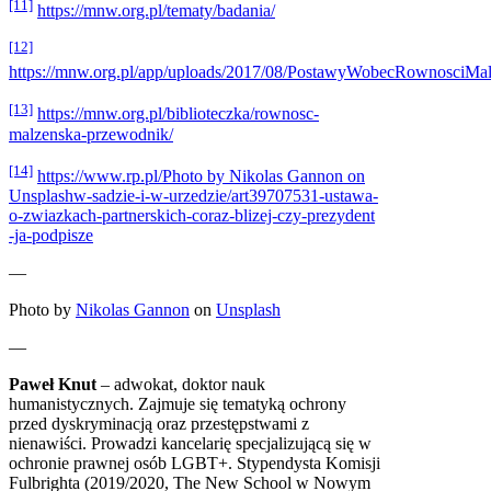
[11]
https://mnw.org.pl/tematy/badania/
[12]
https://mnw.org.pl/app/uploads/2017/08/PostawyWobecRownosciM
[13]
https://mnw.org.pl/biblioteczka/rownosc-
malzenska-przewodnik/
[14]
https://www.rp.pl/Photo by Nikolas Gannon on
Unsplashw-sadzie-i-w-urzedzie/art39707531-ustawa-
o-zwiazkach-partnerskich-coraz-blizej-czy-prezydent
-ja-podpisze
—
Photo by
Nikolas Gannon
on
Unsplash
—
Paweł Knut
– adwokat, doktor nauk
humanistycznych. Zajmuje się tematyką ochrony
przed dyskryminacją oraz przestępstwami z
nienawiści. Prowadzi kancelarię specjalizującą się w
ochronie prawnej osób LGBT+. Stypendysta Komisji
Fulbrighta (2019/2020, The New School w Nowym