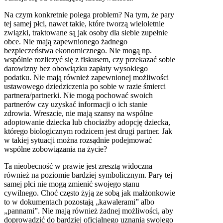
Na czym konkretnie polega problem? Na tym, że pary
tej samej płci, nawet takie, które tworzą wieloletnie
związki, traktowane są jak osoby dla siebie zupełnie
obce. Nie mają zapewnionego żadnego
bezpieczeństwa ekonomicznego. Nie mogą np.
wspólnie rozliczyć się z fiskusem, czy przekazać sobie
darowizny bez obowiązku zapłaty wysokiego
podatku. Nie mają również zapewnionej możliwości
ustawowego dziedziczenia po sobie w razie śmierci
partnera/partnerki. Nie mogą pochować swoich
partnerów czy uzyskać informacji o ich stanie
zdrowia. Wreszcie, nie mają szansy na wspólne
adoptowanie dziecka lub chociażby adopcję dziecka,
którego biologicznym rodzicem jest drugi partner. Jak
w takiej sytuacji można rozsądnie podejmować
wspólne zobowiązania na życie?
Ta nieobecność w prawie jest zresztą widoczna
również na poziomie bardziej symbolicznym. Pary tej
samej płci nie mogą zmienić swojego stanu
cywilnego. Choć często żyją ze sobą jak małżonkowie
to w dokumentach pozostają „kawalerami” albo
„pannami”. Nie mają również żadnej możliwości, aby
doprowadzić do bardziej oficjalnego uznania swojego