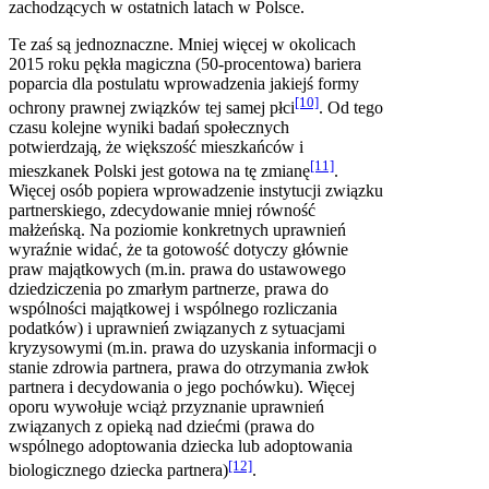
zachodzących w ostatnich latach w Polsce.
Te zaś są jednoznaczne. Mniej więcej w okolicach
2015 roku pękła magiczna (50-procentowa) bariera
poparcia dla postulatu wprowadzenia jakiejś formy
[10]
ochrony prawnej związków tej samej płci
. Od tego
czasu kolejne wyniki badań społecznych
potwierdzają, że większość mieszkańców i
[11]
mieszkanek Polski jest gotowa na tę zmianę
.
Więcej osób popiera wprowadzenie instytucji związku
partnerskiego, zdecydowanie mniej równość
małżeńską. Na poziomie konkretnych uprawnień
wyraźnie widać, że ta gotowość dotyczy głównie
praw majątkowych (m.in. prawa do ustawowego
dziedziczenia po zmarłym partnerze, prawa do
wspólności majątkowej i wspólnego rozliczania
podatków) i uprawnień związanych z sytuacjami
kryzysowymi (m.in. prawa do uzyskania informacji o
stanie zdrowia partnera, prawa do otrzymania zwłok
partnera i decydowania o jego pochówku). Więcej
oporu wywołuje wciąż przyznanie uprawnień
związanych z opieką nad dziećmi (prawa do
wspólnego adoptowania dziecka lub adoptowania
[12]
biologicznego dziecka partnera)
.