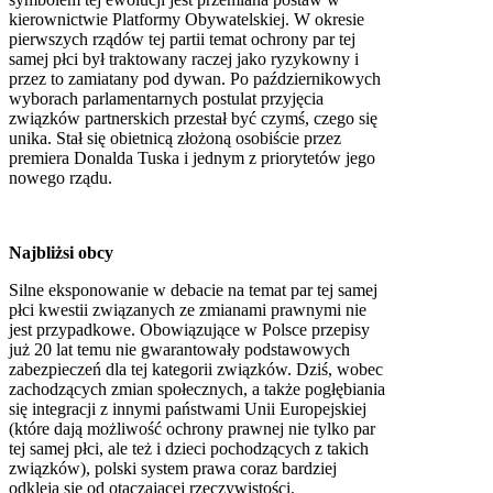
kierownictwie Platformy Obywatelskiej. W okresie
pierwszych rządów tej partii temat ochrony par tej
samej płci był traktowany raczej jako ryzykowny i
przez to zamiatany pod dywan. Po październikowych
wyborach parlamentarnych postulat przyjęcia
związków partnerskich przestał być czymś, czego się
unika. Stał się obietnicą złożoną osobiście przez
premiera Donalda Tuska i jednym z priorytetów jego
nowego rządu.
Najbliżsi obcy
Silne eksponowanie w debacie na temat par tej samej
płci kwestii związanych ze zmianami prawnymi nie
jest przypadkowe. Obowiązujące w Polsce przepisy
już 20 lat temu nie gwarantowały podstawowych
zabezpieczeń dla tej kategorii związków. Dziś, wobec
zachodzących zmian społecznych, a także pogłębiania
się integracji z innymi państwami Unii Europejskiej
(które dają możliwość ochrony prawnej nie tylko par
tej samej płci, ale też i dzieci pochodzących z takich
związków), polski system prawa coraz bardziej
odkleja się od otaczającej rzeczywistości.