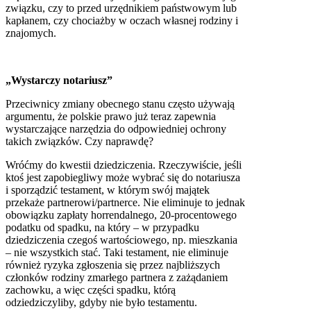
związku, czy to przed urzędnikiem państwowym lub
kapłanem, czy chociażby w oczach własnej rodziny i
znajomych.
„Wystarczy notariusz”
Przeciwnicy zmiany obecnego stanu często używają
argumentu, że polskie prawo już teraz zapewnia
wystarczające narzędzia do odpowiedniej ochrony
takich związków. Czy naprawdę?
Wróćmy do kwestii dziedziczenia. Rzeczywiście, jeśli
ktoś jest zapobiegliwy może wybrać się do notariusza
i sporządzić testament, w którym swój majątek
przekaże partnerowi/partnerce. Nie eliminuje to jednak
obowiązku zapłaty horrendalnego, 20-procentowego
podatku od spadku, na który – w przypadku
dziedziczenia czegoś wartościowego, np. mieszkania
– nie wszystkich stać. Taki testament, nie eliminuje
również ryzyka zgłoszenia się przez najbliższych
członków rodziny zmarłego partnera z zażądaniem
zachowku, a więc części spadku, którą
odziedziczyliby, gdyby nie było testamentu.