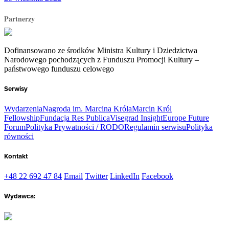
Partnerzy
Dofinansowano ze środków Ministra Kultury i Dziedzictwa
Narodowego pochodzących z Funduszu Promocji Kultury –
państwowego funduszu celowego
Serwisy
Wydarzenia
Nagroda im. Marcina Króla
Marcin Król
Fellowship
Fundacja Res Publica
Visegrad Insight
Europe Future
Forum
Polityka Prywatności / RODO
Regulamin serwisu
Polityka
równości
Kontakt
+48 22 692 47 84
Email
Twitter
LinkedIn
Facebook
Wydawca: