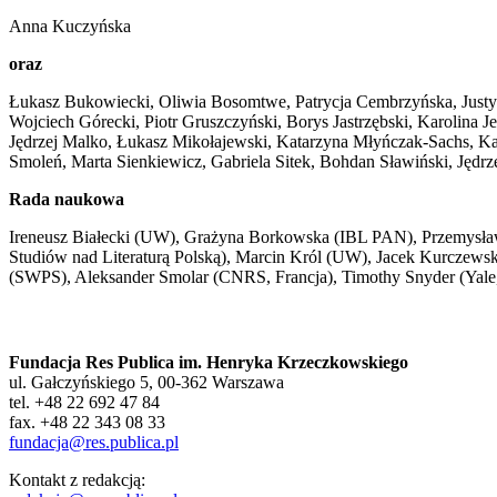
Anna Kuczyńska
oraz
Łukasz Bukowiecki, Oliwia Bosomtwe, Patrycja Cembrzyńska, Justyna
Wojciech Górecki, Piotr Gruszczyński, Borys Jastrzębski, Karolina
Jędrzej Malko, Łukasz Mikołajewski, Katarzyna Młyńczak-Sachs, Ka
Smoleń, Marta Sienkiewicz, Gabriela Sitek, Bohdan Sławiński, Jędr
Rada naukowa
Ireneusz Białecki (UW), Grażyna Borkowska (IBL PAN), Przemysław 
Studiów nad Literaturą Polską), Marcin Król (UW), Jacek Kurczew
(SWPS), Aleksander Smolar (CNRS, Francja), Timothy Snyder (Yale
Fundacja Res Publica im. Henryka Krzeczkowskiego
ul. Gałczyńskiego 5, 00-362 Warszawa
tel. +48 22 692 47 84
fax. +48 22 343 08 33
fundacja@res.publica.pl
Kontakt z redakcją: