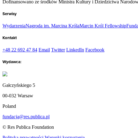
Dofinansowano ze środków Ministra Kultury i Dziedzictwa Narodo
Serwisy
Wydarzenia
Nagroda im. Marcina Króla
Marcin Król Fellowship
Funda
Kontakt
+48 22 692 47 84
Email
Twitter
LinkedIn
Facebook
Wydawca:
Gałczyńskiego 5
00-032 Warsaw
Poland
fundacja@res.publica.pl
© Res Publica Foundation
Polityka prywatności
Warunki korzystania