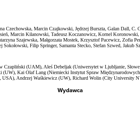
 Czechowska, Marcin Czajkowski, Jędrzej Burszta, Galan Dall, C. Ca
 Jesień, Marcin Kilanowski, Tadeusz Koczanowicz, Kornel Koronowski,
tarzyna Szajewska, Małgorzata Mostek, Krzysztof Pacewicz, Zofia Pe
zej Sokołowski, Filip Springer, Samanta Stecko, Stefan Szwed, Jakub
Czapliński (UAM), Aleś Debeljak (Uniwersytet w Ljubljanie, Słoweni
ski (UW), Kai Olaf Lang (Niemiecki Instytut Spraw Międzynarodowyc
, USA), Andrzej Waśkiewicz (UW), Richard Wolin (City University 
Wydawca