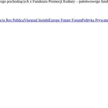
wego pochodzących z Funduszu Promocji Kultury – państwowego fun
cja Res Publica
Visegrad Insight
Europe Future Forum
Polityka Prywat