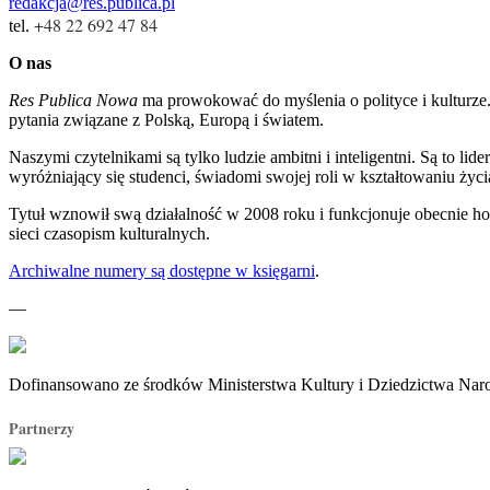
redakcja@res.publica.pl
+48 22 692 47 84
tel.
O nas
Res Publica Nowa
ma prowokować do myślenia o polityce i kulturze. O
pytania związane z Polską, Europą i światem.
Naszymi czytelnikami są tylko ludzie ambitni i inteligentni. Są to lide
wyróżniający się studenci, świadomi swojej roli w kształtowaniu życi
Tytuł wznowił swą działalność w 2008 roku i funkcjonuje obecnie ho
sieci czasopism kulturalnych.
Archiwalne numery są dostępne w księgarni
.
—
Dofinansowano ze środków Ministerstwa Kultury i Dziedzictwa Na
Partnerzy