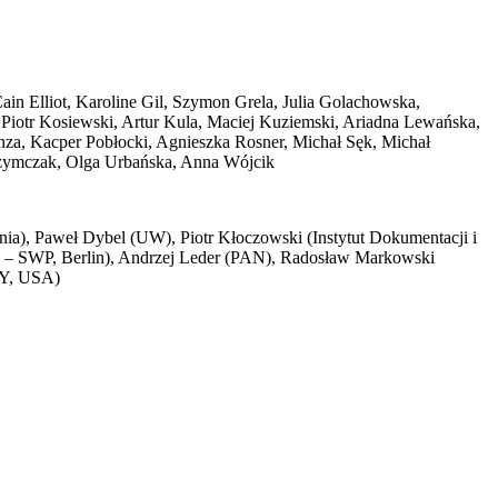
in Elliot, Karoline Gil, Szymon Grela, Julia Golachowska,
 Piotr Kosiewski, Artur Kula, Maciej Kuziemski, Ariadna Lewańska,
nza, Kacper Pobłocki, Agnieszka Rosner, Michał Sęk, Michał
 Szymczak, Olga Urbańska, Anna Wójcik
a), Paweł Dybel (UW), Piotr Kłoczowski (Instytut Dokumentacji i
h – SWP, Berlin), Andrzej Leder (PAN), Radosław Markowski
NY, USA)