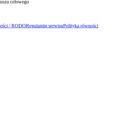
duszu celowego
ności / RODO
Regulamin serwisu
Polityka równości