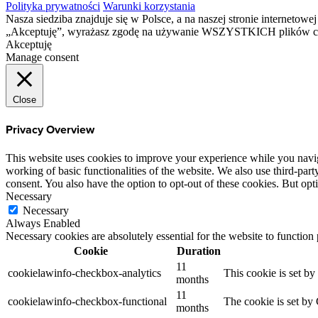
Polityka prywatności
Warunki korzystania
Nasza siedziba znajduje się w Polsce, a na naszej stronie interneto
„Akceptuję”, wyrażasz zgodę na używanie WSZYSTKICH plików c
Akceptuję
Manage consent
Close
Privacy Overview
This website uses cookies to improve your experience while you navigat
working of basic functionalities of the website. We also use third-pa
consent. You also have the option to opt-out of these cookies. But op
Necessary
Necessary
Always Enabled
Necessary cookies are absolutely essential for the website to function
Cookie
Duration
11
cookielawinfo-checkbox-analytics
This cookie is set b
months
11
cookielawinfo-checkbox-functional
The cookie is set by
months