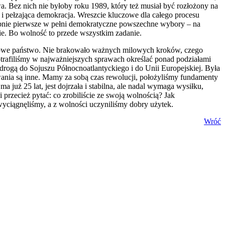
 Bez nich nie byłoby roku 1989, który też musiał być rozłożony na
i pełzająca demokracja. Wreszcie kluczowe dla całego procesu
pnie pierwsze w pełni demokratyczne powszechne wybory – na
ie. Bo wolność to przede wszystkim zadanie.
nkowe państwo. Nie brakowało ważnych milowych kroków, czego
rafiliśmy w najważniejszych sprawach określać ponad podziałami
ą drogą do Sojuszu Północnoatlantyckiego i do Unii Europejskiej. Była
ania są inne. Mamy za sobą czas rewolucji, położyliśmy fundamenty
uż 25 lat, jest dojrzała i stabilna, ale nadal wymaga wysiłku,
i przecież pytać: co zrobiliście ze swoją wolnością? Jak
wyciągnęliśmy, a z wolności uczyniliśmy dobry użytek.
Wróć