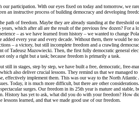
 our participation. With our eyes fixed on today and tomorrow, we rar
been an instructive process of building democracy and developing freed
the path of freedom. Maybe they are already standing at the threshold or a
5 years, which after all are the result of the previous few dozen? For 
perience – as we have learned from history – we wanted to change Polan
 were added every year and every decade. Without them, there would be 
ections – a victory, but still incomplete freedom and a crawling democracy
t of Tadeusz Mazowiecki. Then, the first fully democratic general elect
ot only a right but a task; because freedom is primarily a task.
ut still in stages, step by step, we have built a free, democratic, free-m
which also deliver crucial lessons. They remind us that we managed to i
rse, effectively implement them. This was our way to the North Atlantic
ues. Today, it is much more difficult, but there are other consideration
tacular surges. Our freedom in its 25th year is mature and stable, but i
ction. History has yet to ask, what did you do with your freedom? How d
he lessons learned, and that we made good use of our freedom.