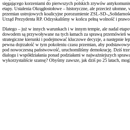
sięgającego korzeniami do pierwszych polskich zrywów antykomunist
etapy. Ustalenia Okrągłostołowe – historyczne, ale przecież ułomne
przemian ustrojowych koalicyjne porozumienie ZSL-SD-„Solidarnoś
Urząd Prezydenta RP. Odzyskaliśmy w końcu pełną wolność i prawo d
Dlatego – już w innych warunkach i w innym tempie, ale nadal et
dowodem są przywoływane na tych łamach za sprawą przemówień wyda
strategiczne kierunki i podejmować kluczowe decyzje, a następnie lep
pewna dojrzałość w tym pokoleniu czasu przemian, aby podstawowych
pod nowoczesną państwowość, uruchomiliśmy demokrację. Dziś trzeba c
dialogu i współdziałania ponad podziałami w najważniejszych sprawach.
wykorzystaliście szansę? Obyśmy zawsze, jak dziś po 25 latach, mogl