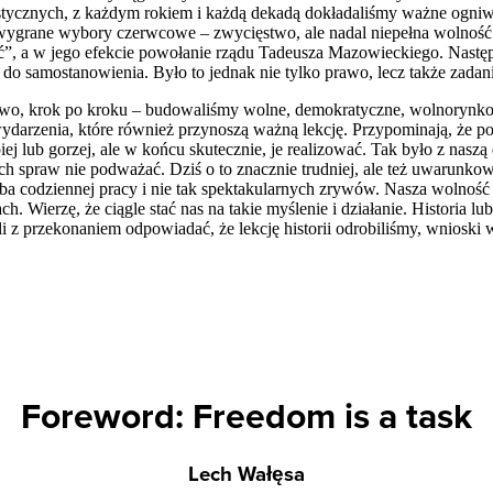
ycznych, z każdym rokiem i każdą dekadą dokładaliśmy ważne ogniwa.
, wygrane wybory czerwcowe – zwycięstwo, ale nadal niepełna wolność 
ć”, a w jego efekcie powołanie rządu Tadeusza Mazowieckiego. Nastę
o samostanowienia. Było to jednak nie tylko prawo, lecz także zadan
apowo, krok po kroku – budowaliśmy wolne, demokratyczne, wolnory
rzenia, które również przynoszą ważną lekcję. Przypominają, że pot
iej lub gorzej, ale w końcu skutecznie, je realizować. Tak było z nasz
 spraw nie podważać. Dziś o to znacznie trudniej, ale też uwarunkow
odziennej pracy i nie tak spektakularnych zrywów. Nasza wolność ma j
 Wierzę, że ciągle stać nas na takie myślenie i działanie. Historia lub
i z przekonaniem odpowiadać, że lekcję historii odrobiliśmy, wnioski 
Foreword: Freedom is a task
Lech Wałęsa