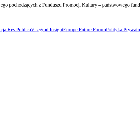
wego pochodzących z Funduszu Promocji Kultury – państwowego fun
cja Res Publica
Visegrad Insight
Europe Future Forum
Polityka Prywat