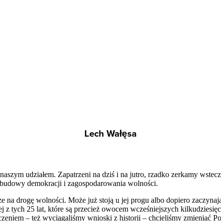
Lech Wałęsa
naszym udziałem. Zapatrzeni na dziś i na jutro, rzadko zerkamy wstecz
s budowy demokracji i zagospodarowania wolności.
cze na drogę wolności. Może już stoją u jej progu albo dopiero zaczynają
ej z tych 25 lat, które są przecież owocem wcześniejszych kilkudzie
niem – też wyciągaliśmy wnioski z historii – chcieliśmy zmieniać Po