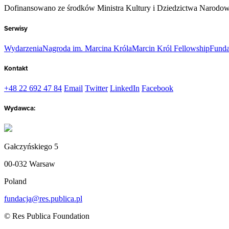
Dofinansowano ze środków Ministra Kultury i Dziedzictwa Narodo
Serwisy
Wydarzenia
Nagroda im. Marcina Króla
Marcin Król Fellowship
Funda
Kontakt
+48 22 692 47 84
Email
Twitter
LinkedIn
Facebook
Wydawca:
Gałczyńskiego 5
00-032 Warsaw
Poland
fundacja@res.publica.pl
© Res Publica Foundation