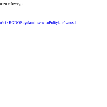
duszu celowego
ności / RODO
Regulamin serwisu
Polityka równości