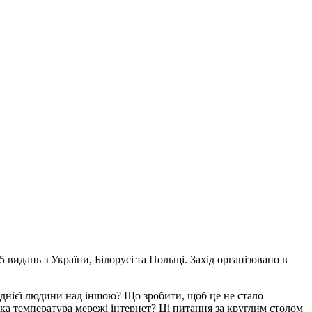
 видань з України, Білорусі та Польщі. Захід організовано в
однієї людини над іншою? Що зробити, щоб це не стало
ка температура мережі інтернет? Ці питання за круглим столом