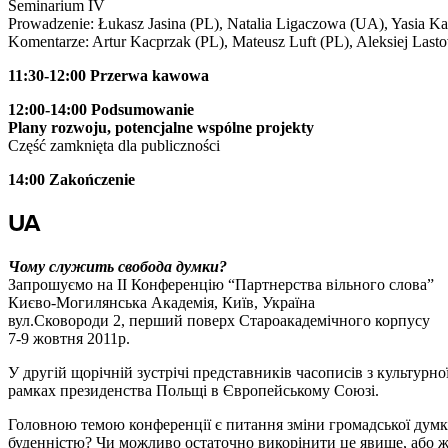
Seminarium IV
Prowadzenie: Łukasz Jasina (PL), Natalia Ligaczowa (UA), Yasia Ka
Komentarze: Artur Kacprzak (PL), Mateusz Luft (PL), Aleksiej Lasto
11:30-12:00 Przerwa kawowa
12:00-14:00 Podsumowanie
Plany rozwoju, potencjalne wspólne projekty
Część zamknięta dla publiczności
14:00 Zakończenie
UA
Чому служить свобода думки?
Запрошуємо на ІІ Конференцію “Партнерства вільного слова”
Києво-Могилянська Академія, Київ, Україна
вул.Сковороди 2, перший поверх Староакадемічного корпусу
7-9 жовтня 2011р.
У другій щорічній зустрічі представників часописів з культурно
рамках президенства Польщі в Європейському Союзі.
Головною темою конференції є питання зміни громадської думки
буденністю? Чи можливо остаточно викорінити це явище, або ж 