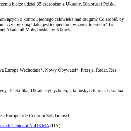
eniu bierze udział 35 czasopism z Ukrainy, Białorusi i Polski.
tanowiących o kontroli jednego człowieka nad drugim? Co zrobić, by
mi czy my z nią? Jaka jest temperatura wrzenia Internetu? To
alnej Akademii Mohylańskiej w Kijowie.
 Nowa Europa Wschodnia*, Nowy Obywatel*, Pressje, Radar, Res
ny, Telekritika, Ukrainskyi tyzhden, Ukrainskyi zhurnal, Ukrajina
st Europejskie Centrum Solidarności.
esearch Center at NaUKMA
(UA)