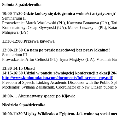
Sobota 8 października
10:00-11:30 Gdzie kończy się dziś granica wolności artystycznej?
Seminarium II
Prowadzenie: Marek Wasilewski (PL), Kateryna Botanova (UA), Tat
Komentatorzy: Ostap Slywynski (UA), Marek Łuszczyna (PL), Katar
Mihajewa (BY)
11:30-12:00 Przerwa kawowa
12:00-13:30 Co nam po prasie narodowej bez prasy lokalnej?
Seminarium III
Prowadzenie: Artur Celiński (PL), Iryna Magdysz (UA), Vladimir 
13:30-14:15 Obiad
14:15-16:30 Udział w panelu równlogełej konferencji z okazji 2
http://www.kmfoundation.com/documents/full_screen_eng.pdf
)
Freedom of Speech: Linking Academic Discourse with the Public Sp
Moderator: Svitlana Zalishchuk, Coordinator of New Citizen public 
18:00-… Alternatywny spacer po Kijowie
Niedziela 9 października
10:00-11:30 Między Wikileaks a Egiptem. Jak wolne są social me