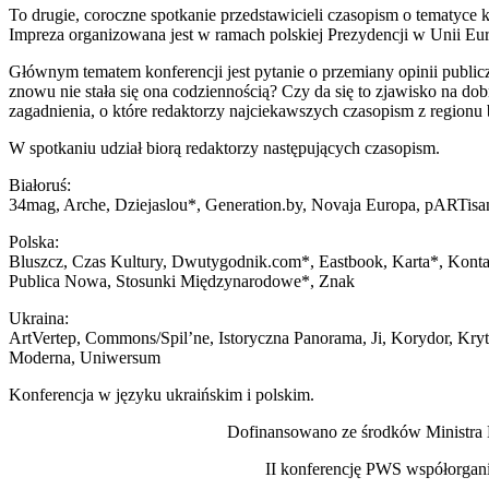
To drugie, coroczne spotkanie przedstawicieli czasopism o tematyce k
Impreza organizowana jest w ramach polskiej Prezydencji w Unii Eur
Głównym tematem konferencji jest pytanie o przemiany opinii publicz
znowu nie stała się ona codziennością? Czy da się to zjawisko na do
zagadnienia, o które redaktorzy najciekawszych czasopism z region
W spotkaniu udział biorą redaktorzy następujących czasopism.
Białoruś:
34mag, Arche, Dziejaslou*, Generation.by, Novaja Europa, pARTisan
Polska:
Bluszcz, Czas Kultury, Dwutygodnik.com*, Eastbook, Karta*, Kontak
Publica Nowa, Stosunki Międzynarodowe*, Znak
Ukraina:
ArtVertep, Commons/Spil’ne, Istoryczna Panorama, Ji, Korydor, Kryt
Moderna, Uniwersum
Konferencja w języku ukraińskim i polskim.
Dofinansowano ze środków Ministra K
II konferencję PWS współorga