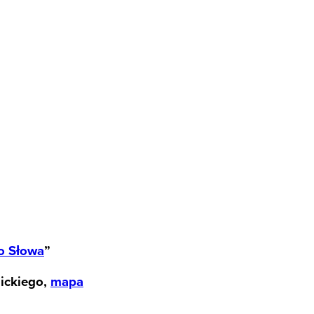
o Słowa
”
ickiego,
mapa