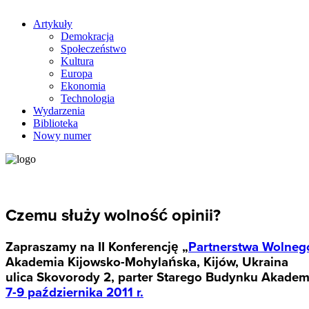
Artykuły
Demokracja
Społeczeństwo
Kultura
Europa
Ekonomia
Technologia
Wydarzenia
Biblioteka
Nowy numer
Czemu służy wolność opinii?
Zapraszamy na II Konferencję „
Partnerstwa Wolneg
Akademia Kijowsko-Mohylańska, Kijów, Ukraina
ulica Skovorody 2, parter Starego Budynku Akadem
7-9 października 2011 r.