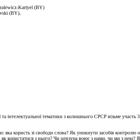
ralewicz-Kartyel (BY)
vski (BY),
ї та інтелектуальної тематики з колишнього СРСР візьме участь 35
: яка користь зі свободи слова? Як уникнути засобів контролю 
як користатися з нього? Чи цензура воює з нами, чи ми з нею? Я