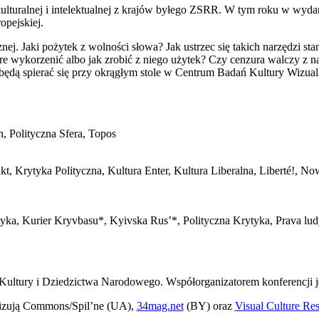
ulturalnej i intelektualnej z krajów byłego ZSRR. W tym roku w wydarz
opejskiej.
nej. Jaki pożytek z wolności słowa? Jak ustrzec się takich narzędzi s
bre wykorzenić albo jak zrobić z niego użytek? Czy cenzura walczy z na
u będą spierać się przy okrągłym stole w Centrum Badań Kultury Wizu
, Polityczna Sfera, Topos
t, Krytyka Polityczna, Kultura Enter, Kultura Liberalna, Liberté!,
yka, Kurier Kryvbasu*, Kyivska Rus’*, Polityczna Krytyka, Prava ludy
ultury i Dziedzictwa Narodowego. Współorganizatorem konferencji je
nizują Commons/Spil’ne (UA),
34mag.net
(BY) oraz
Visual Culture R