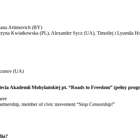
iana Artimovich (BY)
zyna Kwiatkowska (PL), Alexander Sycz (UA), Timofiej i Lyumila Ho
Bacunov (UA)
0-lecia Akademii Mohylańskiej pt. “Roads to Freedom” (pełny prog
here
partnership, member of civic movement “Stop Censorship!”
dia?