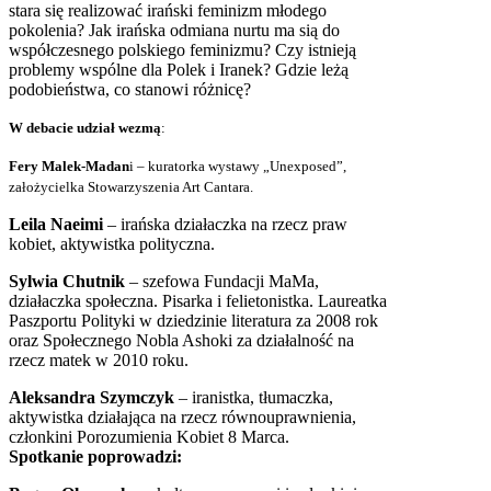
stara się realizować irański feminizm młodego
pokolenia? Jak irańska odmiana nurtu ma sią do
współczesnego polskiego feminizmu? Czy istnieją
problemy wspólne dla Polek i Iranek? Gdzie leżą
podobieństwa, co stanowi różnicę?
W debacie udział wezmą
:
Fery Malek-Madan
i – kuratorka wystawy „Unexposed”,
założycielka Stowarzyszenia Art Cantara.
Leila Naeimi
– irańska działaczka na rzecz praw
kobiet, aktywistka polityczna.
Sylwia Chutnik
– szefowa Fundacji MaMa,
działaczka społeczna. Pisarka i felietonistka. Laureatka
Paszportu Polityki w dziedzinie literatura za 2008 rok
oraz Społecznego Nobla Ashoki za działalność na
rzecz matek w 2010 roku.
Aleksandra Szymczyk
– iranistka, tłumaczka,
aktywistka działająca na rzecz równouprawnienia,
członkini Porozumienia Kobiet 8 Marca.
Spotkanie poprowadzi: