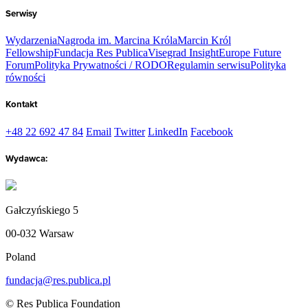
Serwisy
Wydarzenia
Nagroda im. Marcina Króla
Marcin Król
Fellowship
Fundacja Res Publica
Visegrad Insight
Europe Future
Forum
Polityka Prywatności / RODO
Regulamin serwisu
Polityka
równości
Kontakt
+48 22 692 47 84
Email
Twitter
LinkedIn
Facebook
Wydawca:
Gałczyńskiego 5
00-032 Warsaw
Poland
fundacja@res.publica.pl
© Res Publica Foundation