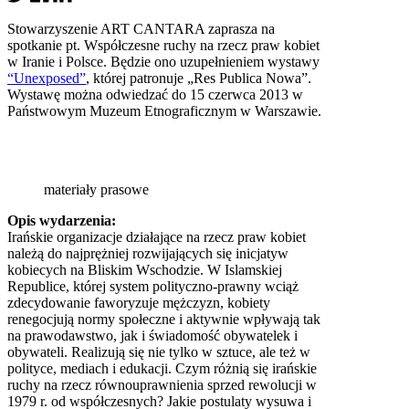
Stowarzyszenie ART CANTARA zaprasza na
spotkanie pt. Współczesne ruchy na rzecz praw kobiet
w Iranie i Polsce. Będzie ono uzupełnieniem wystawy
“Unexposed”
, której patronuje „Res Publica Nowa”.
Wystawę można odwiedzać do 15 czerwca 2013 w
Państwowym Muzeum Etnograficznym w Warszawie.
materiały prasowe
Opis wydarzenia:
Irańskie organizacje działające na rzecz praw kobiet
należą do najprężniej rozwijających się inicjatyw
kobiecych na Bliskim Wschodzie. W Islamskiej
Republice, której system polityczno-prawny wciąż
zdecydowanie faworyzuje mężczyzn, kobiety
renegocjują normy społeczne i aktywnie wpływają tak
na prawodawstwo, jak i świadomość obywatelek i
obywateli. Realizują się nie tylko w sztuce, ale też w
polityce, mediach i edukacji. Czym różnią się irańskie
ruchy na rzecz równouprawnienia sprzed rewolucji w
1979 r. od współczesnych? Jakie postulaty wysuwa i