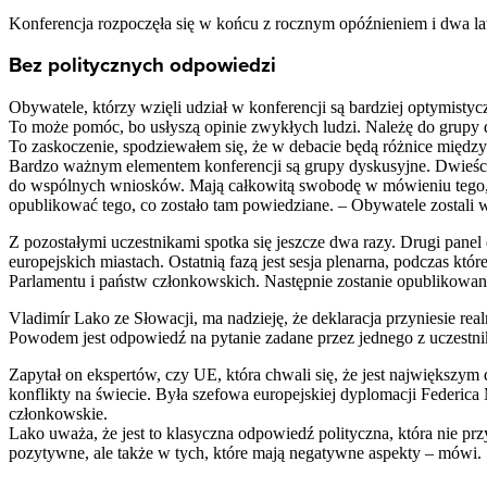
Konferencja rozpoczęła się w końcu z rocznym opóźnieniem i dwa lat
Bez politycznych odpowiedzi
Obywatele, którzy wzięli udział w konferencji są bardziej optymistyczn
To może pomóc, bo usłyszą opinie zwykłych ludzi. Należę do grupy dys
To zaskoczenie, spodziewałem się, że w debacie będą różnice między
Bardzo ważnym elementem konferencji są grupy dyskusyjne. Dwieście 
do wspólnych wniosków. Mają całkowitą swobodę w mówieniu tego, c
opublikować tego, co zostało tam powiedziane. – Obywatele zostali 
Z pozostałymi uczestnikami spotka się jeszcze dwa razy. Drugi panel 
europejskich miastach. Ostatnią fazą jest sesja plenarna, podczas któ
Parlamentu i państw członkowskich. Następnie zostanie opublikowan
Vladimír Lako ze Słowacji, ma nadzieję, że deklaracja przyniesie rea
Powodem jest odpowiedź na pytanie zadane przez jednego z uczestn
Zapytał on ekspertów, czy UE, która chwali się, że jest największ
konflikty na świecie. Była szefowa europejskiej dyplomacji Federica 
członkowskie.
Lako uważa, że jest to klasyczna odpowiedź polityczna, która nie pr
pozytywne, ale także w tych, które mają negatywne aspekty – mówi.