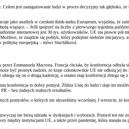
. Celem jest zaangażowanie ludzi w proces decyzyjny tak głęboko, że 
acuje jako analityk w czeskim think-tanku Europeum, wyjaśnia, że zai
 będą wiążące. – Jeśli spojrzeć na liczby z pierwszego tygodnia paździ
platformie internetowej jest 30 tys. użytkowników. UE ma prawie pół m
. Możliwe, że znajdzie się polityk, który podejmie niektóre inicjatywy
 w politykę europejską – mówi Stuchlíková.
y przez Emmanuela Macrona. Francja chciała, by konferencja odbyła si
może być promyk nadziei, że kraje członkowskie UE nie odłożą jej do 
biega się on o drugą kadencję, a ostatni etap konferencji zbiega się 
ama konferencja to dobry pomysł. Zbliża Unię do ludzi i daje im możl
yt PR – bez żadnych realnych rezultatów.
ch pomysłów, o których nie słyszeliśmy wcześniej. I wreszcie, że konf
zazwyczaj nie biorą udziału w dyskusjach i wyborach. Pomysł ten nie z
pory między instytucjami UE, a także przez pandemię, która stanęła na