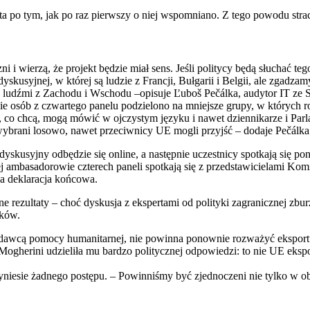
a po tym, jak po raz pierwszy o niej wspomniano. Z tego powodu strac
i i wierzą, że projekt będzie miał sens. Jeśli politycy będą słuchać te
kusyjnej, w której są ludzie z Francji, Bułgarii i Belgii, ale zgadza
 ludźmi z Zachodu i Wschodu –opisuje Ľuboš Pečálka, audytor IT ze S
osób z czwartego panelu podzielono na mniejsze grupy, w których roz
o chcą, mogą mówić w ojczystym języku i nawet dziennikarze i Parl
wybrani losowo, nawet przeciwnicy UE mogli przyjść – dodaje Pečálka
dyskusyjny odbędzie się online, a następnie uczestnicy spotkają się p
rej ambasadorowie czterech paneli spotkają się z przedstawicielami Komi
a deklaracja końcowa.
lne rezultaty – choć dyskusja z ekspertami od polityki zagranicznej zbu
ików.
ym dawcą pomocy humanitarnej, nie powinna ponownie rozważyć eksportu
Mogherini udzieliła mu bardzo politycznej odpowiedzi: to nie UE ekspor
zyniesie żadnego postępu. – Powinniśmy być zjednoczeni nie tylko w ob