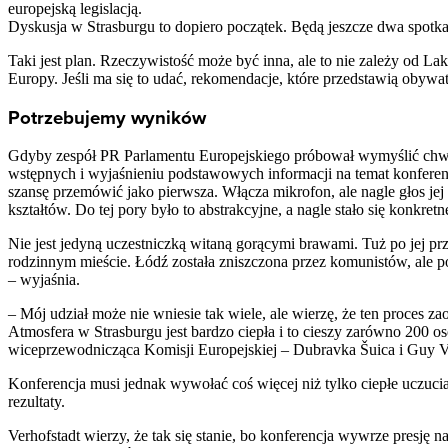
europejską legislacją.
Dyskusja w Strasburgu to dopiero początek. Będą jeszcze dwa spotka
Taki jest plan. Rzeczywistość może być inna, ale to nie zależy od L
Europy. Jeśli ma się to udać, rekomendacje, które przedstawią obywa
Potrzebujemy wyników
Gdyby zespół PR Parlamentu Europejskiego próbował wymyślić chwyt
wstępnych i wyjaśnieniu podstawowych informacji na temat konferenc
szansę przemówić jako pierwsza. Włącza mikrofon, ale nagle głos j
kształtów. Do tej pory było to abstrakcyjne, a nagle stało się konkre
Nie jest jedyną uczestniczką witaną gorącymi brawami. Tuż po jej p
rodzinnym mieście. Łódź została zniszczona przez komunistów, ale po
– wyjaśnia.
– Mój udział może nie wniesie tak wiele, ale wierzę, że ten proces 
Atmosfera w Strasburgu jest bardzo ciepła i to cieszy zarówno 200 osób
wiceprzewodnicząca Komisji Europejskiej – Dubravka Šuica i Guy Ve
Konferencja musi jednak wywołać coś więcej niż tylko ciepłe uczucia
rezultaty.
Verhofstadt wierzy, że tak się stanie, bo konferencja wywrze presję 