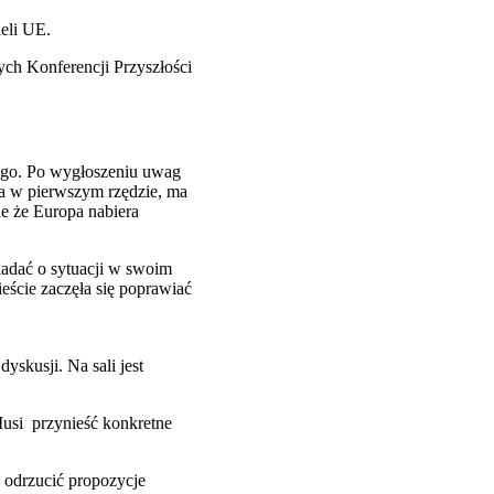
eli UE.
ych Konferencji Przyszłości
zego. Po wygłoszeniu uwag
ca w pierwszym rzędzie, ma
e że Europa nabiera
iadać o sytuacji w swoim
eście zaczęła się poprawiać
yskusji. Na sali jest
Musi przynieść konkretne
e odrzucić propozycje