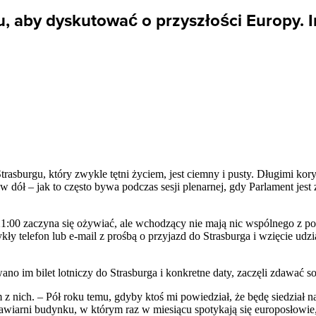
, aby dyskutować o przyszłości Europy. I
sburgu, który zwykle tętni życiem, jest ciemny i pusty. Długimi kory
w dół – jak to często bywa podczas sesji plenarnej, gdy Parlament jest 
o 21:00 zaczyna się ożywiać, ale wchodzący nie mają nic wspólnego z pol
y telefon lub e-mail z prośbą o przyjazd do Strasburga i wzięcie udzi
ano im bilet lotniczy do Strasburga i konkretne daty, zaczęli zdawać s
 z nich. – Pół roku temu, gdyby ktoś mi powiedział, że będę siedział 
wiarni budynku, w którym raz w miesiącu spotykają się europosłowie