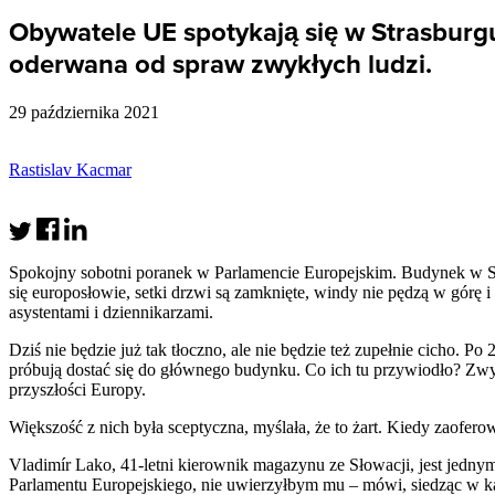
Obywatele UE spotykają się w Strasburgu
oderwana od spraw zwykłych ludzi.
29 października 2021
Rastislav Kacmar
Spokojny sobotni poranek w Parlamencie Europejskim. Budynek w Stra
się europosłowie, setki drzwi są zamknięte, windy nie pędzą w górę i 
asystentami i dziennikarzami.
Dziś nie będzie już tak tłoczno, ale nie będzie też zupełnie cicho. P
próbują dostać się do głównego budynku. Co ich tu przywiodło? Zwykł
przyszłości Europy.
Większość z nich była sceptyczna, myślała, że to żart. Kiedy zaoferow
Vladimír Lako, 41-letni kierownik magazynu ze Słowacji, jest jednym
Parlamentu Europejskiego, nie uwierzyłbym mu – mówi, siedząc w ka