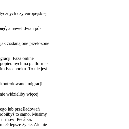
tycznych czy europejskiej
ięć, a nawet dwa i pół
 jak zostaną one przełożone
racji. Faza online
j popieranych na platformie
kim Facebooku. To nie jest
 kontrolowanej migracji i
nie widzieliby więcej
nego lub prześladowań
 zrobiłbyś to samo. Musimy
u– mówi Pečálka.
mieć lepsze życie. Ale nie