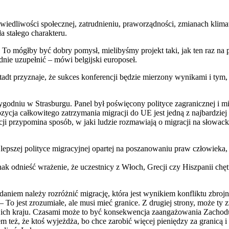
wiedliwości społecznej, zatrudnieniu, praworządności, zmianach klima
a stałego charakteru.
 To mógłby być dobry pomysł, mielibyśmy projekt taki, jak ten raz na p
adnie uzupełnić – mówi belgijski europoseł.
adt przyznaje, że sukces konferencji będzie mierzony wynikami i tym,
godniu w Strasburgu. Panel był poświęcony polityce zagranicznej i mig
pozycja całkowitego zatrzymania migracji do UE jest jedną z najbardzie
ycji przypomina sposób, w jaki ludzie rozmawiają o migracji na słowac
a lepszej polityce migracyjnej opartej na poszanowaniu praw człowieka,
k odnieść wrażenie, że uczestnicy z Włoch, Grecji czy Hiszpanii chęt
daniem należy rozróżnić migrację, która jest wynikiem konfliktu zbroj
– To jest zrozumiałe, ale musi mieć granice. Z drugiej strony, może ty
 ich kraju. Czasami może to być konsekwencja zaangażowania Zachod
 też, że ktoś wyjeżdża, bo chce zarobić więcej pieniędzy za granicą i 