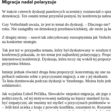
Migracja nadal polaryzuje
W trakcie czterech dyskusji panelowych uczestnicy rozmawiali o spra
demokracji. Ten ostatni temat przyniósł pomysł, by konferencja nabrał
Guy Verhofstadt uważa, że jest to temat do dyskusji. – Dlaczego nie?
roku. Nie zastąpiłby on demokracji przedstawicielskiej, ale może ją ł
Z drugiej strony – nawet tak zdecydowany eurooptymista jak Verhofst
na konkretne strategie.
Tak jest też w przypadku tematu, który był dyskutowany w zeszłym ty
konferencji pokazała, że ten temat jest najbardziej polaryzujący. Pro
internetowej konferencji. Dyskusja, która toczy się wokół tej propoz
przyjemna lektura.
Istnieje jednak również druga linia propozycji: koncentrują się one n
próbach radzenia sobie z przyczynami migracji, a nie z jej skutkami.
Ta linia dominowała podczas dyskusji w Strasburgu. Można było jedna
solidarności.
Jak wyjaśnia Ľuboš Pečálka, Słowaków niepokoi migracja, ale jego z
politycznych, od tej motywowanej nadzieją na lepszy standard życia. 
być empatyczni, ale musimy też myśleć o przyczynach problemów w
– Jeśli ktoś ucieka z kraju z powodu konfliktu, rozumiem to. Rozumiem