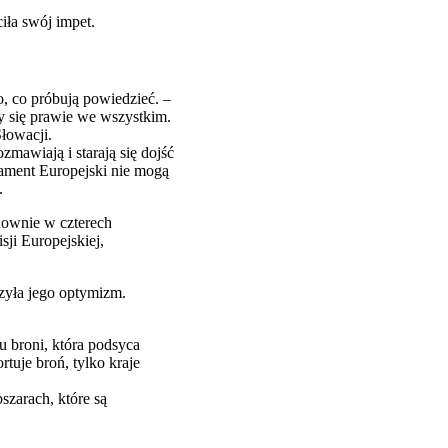
iła swój impet.
go, co próbują powiedzieć. –
my się prawie we wszystkim.
łowacji.
mawiają i starają się dojść
ament Europejski nie mogą
.
onownie w czterech
sji Europejskiej,
rzyła jego optymizm.
 broni, która podsyca
tuje broń, tylko kraje
szarach, które są