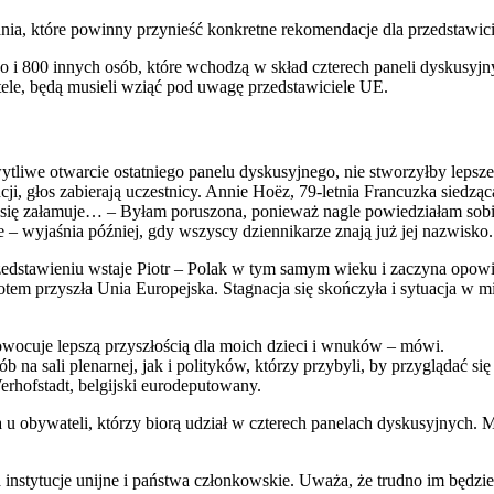
nia, które powinny przynieść konkretne rekomendacje dla przedstawici
ako i 800 innych osób, które wchodzą w skład czterech paneli dyskusyjn
tele, będą musieli wziąć pod uwagę przedstawiciele UE.
liwe otwarcie ostatniego panelu dyskusyjnego, nie stworzyłby leps
ji, głos zabierają uczestnicy. Annie Hoëz, 79-letnia Francuzka siedzą
ej się załamuje… – Byłam poruszona, ponieważ nagle powiedziałam sobi
tne – wyjaśnia później, gdy wszyscy dziennikarze znają już jej nazwisko.
rzedstawieniu wstaje Piotr – Polak w tym samym wieku i zaczyna opow
tem przyszła Unia Europejska. Stagnacja się skończyła i sytuacja w mi
zaowocuje lepszą przyszłością dla moich dzieci i wnuków – mówi.
 na sali plenarnej, jak i polityków, którzy przybyli, by przyglądać się d
rhofstadt, belgijski eurodeputowany.
 u obywateli, którzy biorą udział w czterech panelach dyskusyjnych. 
na instytucje unijne i państwa członkowskie. Uważa, że trudno im będzi