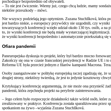
pochodzące bezpośrednio od obywateli.
– To nie jest ćwiczenie. Wiemy już, czego chcą ludzie, mamy sondaże
niektóre przeszkody – mówi.
Nie wszyscy podzielają jego optymizm. Zuzana Stuchlíková, która pr
jest bardzo niskie, a europejscy przywódcy nie uzgodnili, czy wyniki
towarzyszących konferencji wzięło udział około 130 tys. osób, a na 
to, że wyniki konferencji nie będą miały wystarczającej legitymizacji
że wyniki konferencji bezpośrednio i automatycznie przekształcą się
Ofiara pandemii
Paneuropejska dyskusja to projekt, który był bardzo mocno forsowan
Zakończy się ona w czasie francuskiej prezydencji w Radzie UE i to 
Reforma UE była przecież jednym z filarów kampanii Macrona. Teraz u
Osoby zaangażowane w politykę europejską raczej zgadzają się, że s
drugiej strony, niektórzy twierdzą, że jest to jedynie kosztowny chw
Krytykujący konferencję argumentują, że nie może ona przynieść żadny
pandemii, która zepchnęła projekt na peryferie zainteresowania.
– Jego celem było rozpoczęcie działalności także wśród osób, które 
zrealizowany w praktyce. Konferencja została sparaliżowana przez s
spotkaniom na żywo –wyjaśnia Zuzana Stuchlíková.