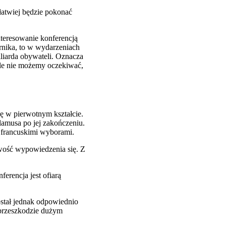
łatwiej będzie pokonać
nteresowanie konferencją
ernika, to w wydarzeniach
iliarda obywateli. Oznacza
, ale nie możemy oczekiwać,
ę w pierwotnym kształcie.
lamusa po jej zakończeniu.
z francuskimi wyborami.
iwość wypowiedzenia się. Z
erencja jest ofiarą
ostał jednak odpowiednio
 przeszkodzie dużym