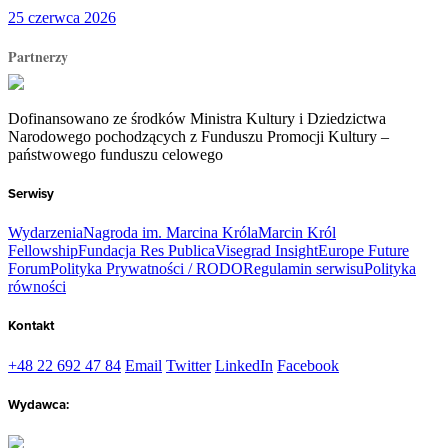
25 czerwca 2026
Partnerzy
Dofinansowano ze środków Ministra Kultury i Dziedzictwa
Narodowego pochodzących z Funduszu Promocji Kultury –
państwowego funduszu celowego
Serwisy
Wydarzenia
Nagroda im. Marcina Króla
Marcin Król
Fellowship
Fundacja Res Publica
Visegrad Insight
Europe Future
Forum
Polityka Prywatności / RODO
Regulamin serwisu
Polityka
równości
Kontakt
+48 22 692 47 84
Email
Twitter
LinkedIn
Facebook
Wydawca: