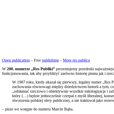
Open publication
– Free
publishing
–
More res publica
W
200. numerze „Res Publiki”
prezentujemy przedruki najważniejszy
funkcjonowania, tak aby przybliżyć zarówno historię pisma jak i rzecz
W 1987 roku, kiedy ukazał się pierwszy, legalny numer „Res Pu
zachowania równowagi między dziedzictwem historii a tym, co 
„odsłaniać rzeczowo i obiektywnie wszelkie mitologizacje i za
który (…) będzie jednocześnie czerpał z myśli liberalnej, konse
stworzenia polskiej sfery publicznej, a nie traktował jako rez
– pisze we wstępie do numeru Marcin Bąba.