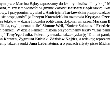
ym przez Marcina Bąbę, zapraszamy do lektury tekstów “Inny kraj”
M
osza
, “Trzy lata wolności w gminie Zatory”
Barbary Łopieńskiej
.
Ka
mowy, i przypomina wywiad z
Andriejem Tarkowskim
przeprowadzon
i się propagandy” (z
Jerzym Nowosielskim
rozmawia
Krystyna Czer
ze tekstów w dziale Filozofia polityczna, dokonanym przez
Marcina 
Iliada, czyli poemat o sile”
Simone Weil
, “Śmierć Sokratesa”
Friedri
 pamięci. W dziale Pamięć i historia przypominamy teksty “Czas pam
kraj”
Tony’ego Judta
. Polecamy uwadze także dyskusję “Dramat pamięc
na Kersten
,
Zygmunt Kubiak
,
Zdzisław Najder
, a redakcję repreze
emy także rysunki
Jana Lebensteina
, a o pracach artysty pisze
Micha