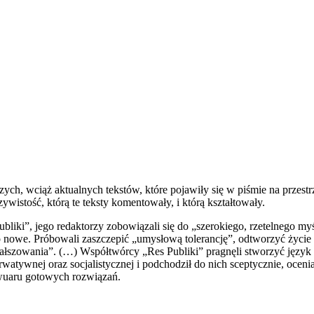
ch, wciąż aktualnych tekstów, które pojawiły się w piśmie na przestrz
ywistość, którą te teksty komentowały, i którą kształtowały.
bliki”, jego redaktorzy zobowiązali się do „szerokiego, rzetelnego myś
nowe. Próbowali zaszczepić „umysłową tolerancję”, odtworzyć życie i
fałszowania”. (…) Współtwórcy „Res Publiki” pragnęli stworzyć język 
rwatywnej oraz socjalistycznej i podchodził do nich sceptycznie, ocenia
erwuaru gotowych rozwiązań.