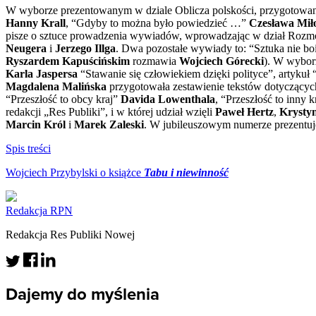
W wyborze prezentowanym w dziale Oblicza polskości, przygotowan
Hanny Krall
, “Gdyby to można było powiedzieć …”
Czesława Mił
pisze o sztuce prowadzenia wywiadów, wprowadzając w dział Roz
Neugera
i
Jerzego Illga
. Dwa pozostałe wywiady to: “Sztuka nie bo
Ryszardem Kapuścińskim
rozmawia
Wojciech Górecki
). W wybor
Karla Jaspersa
“Stawanie się człowiekiem dzięki polityce”, artykuł “
Magdalena Malińska
przygotowała zestawienie tekstów dotyczących
“Przeszłość to obcy kraj”
Davida Lowenthala
, “Przeszłość to inny 
redakcji „Res Publiki”, i w której udział wzięli
Paweł Hertz
,
Krysty
Marcin Król
i
Marek Zaleski
. W jubileuszowym numerze prezentuj
Spis treści
Wojciech Przybylski o książce
Tabu i niewinność
Redakcja RPN
Redakcja Res Publiki Nowej
Dajemy do myślenia