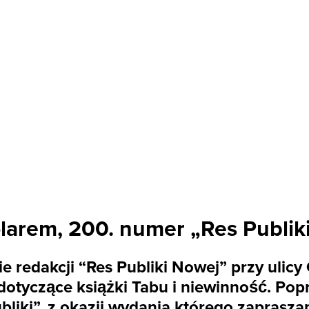
larem, 200. numer „Res Publik
bie redakcji “Res Publiki Nowej” przy ul
otyczące książki Tabu i niewinność. Pop
iki”, z okazji wydania którego zapraszam