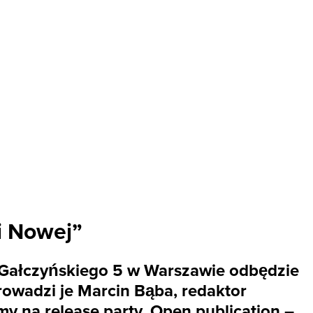
i Nowej”
icy Gałczyńskiego 5 w Warszawie odbędzie
rowadzi je Marcin Bąba, redaktor
y na release party. Open publication –