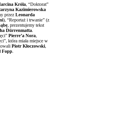
arcina Króla
, “Doktorat”
tarzyna Kazimierowska
y przez
Leonarda
ni
), “Reportaż i trwanie” (z
Bąbę
, prezentujemy tekst
cha Dürrenmatta
.
ięci”
Pierre’a Nora
,
i”, która miała miejsce w
ntowali
Piotr Kłoczowski
,
ł Fopp
.