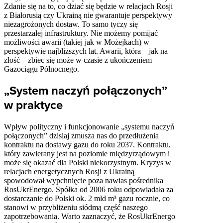
Zdanie się na to, co dziać się będzie w relacjach Rosji
z Białorusią czy Ukrainą nie gwarantuje perspektywy
niezagrożonych dostaw. To samo tyczy się
przestarzałej infrastruktury. Nie możemy pomijać
możliwości awarii (takiej jak w Możejkach) w
perspektywie najbliższych lat. Awarii, która – jak na
złość – zbiec się może w czasie z ukończeniem
Gazociągu Północnego.
„System naczyń połączonych”
w praktyce
Wpływ polityczny i funkcjonowanie „systemu naczyń
połączonych” dzisiaj zmusza nas do przedłużenia
kontraktu na dostawy gazu do roku 2037. Kontraktu,
który zawierany jest na poziomie międzyrządowym i
może się okazać dla Polski niekorzystnym. Kryzys w
relacjach energetycznych Rosji z Ukrainą
spowodował wypchnięcie poza nawias pośrednika
RosUkrEnergo. Spółka od 2006 roku odpowiadała za
dostarczanie do Polski ok. 2 mld m³ gazu rocznie, co
stanowi w przybliżeniu siódmą część naszego
zapotrzebowania. Warto zaznaczyć, że RosUkrEnergo