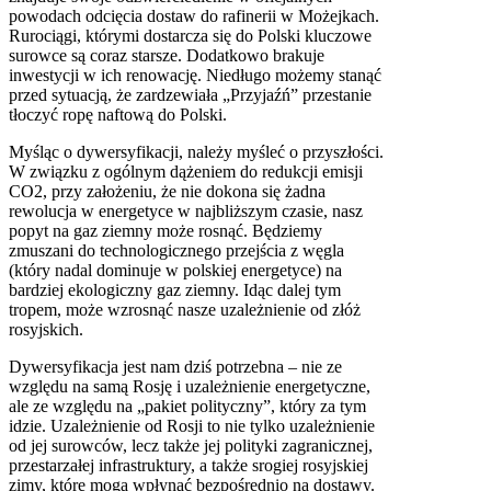
powodach odcięcia dostaw do rafinerii w Możejkach.
Rurociągi, którymi dostarcza się do Polski kluczowe
surowce są coraz starsze. Dodatkowo brakuje
inwestycji w ich renowację. Niedługo możemy stanąć
przed sytuacją, że zardzewiała „Przyjaźń” przestanie
tłoczyć ropę naftową do Polski.
Myśląc o dywersyfikacji, należy myśleć o przyszłości.
W związku z ogólnym dążeniem do redukcji emisji
CO2, przy założeniu, że nie dokona się żadna
rewolucja w energetyce w najbliższym czasie, nasz
popyt na gaz ziemny może rosnąć. Będziemy
zmuszani do technologicznego przejścia z węgla
(który nadal dominuje w polskiej energetyce) na
bardziej ekologiczny gaz ziemny. Idąc dalej tym
tropem, może wzrosnąć nasze uzależnienie od złóż
rosyjskich.
Dywersyfikacja jest nam dziś potrzebna – nie ze
względu na samą Rosję i uzależnienie energetyczne,
ale ze względu na „pakiet polityczny”, który za tym
idzie. Uzależnienie od Rosji to nie tylko uzależnienie
od jej surowców, lecz także jej polityki zagranicznej,
przestarzałej infrastruktury, a także srogiej rosyjskiej
zimy, które mogą wpłynąć bezpośrednio na dostawy.