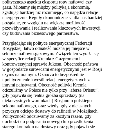
politycznego aspektu eksportu ropy naftowej czy
gazu. Miotamy się między polityką a ekonomią,
zgadując bardziej niż rozumiejąc, co napędza relacje
energetyczne. Reguły ekonomiczne są dla nas bardziej
pożądane, ze względu na większą możliwość
przewidywania i realizowania kluczowych inwestycji
czy budowania biznesowego partnerstwa.
Przyglądając się polityce energetycznej Federacji
Rosyjskiej, łatwo odnaleźć można jej miejsce w
sektorze naftowo-gazowym. Związek ten wyraża się
w specyfice relacji Kremla z Gazpromem i
kontrowersyjnej sprawie Jukosu. Obecność państwa
w gospodarce surowcami energetycznymi jest w Rosji
czymś naturalnym. Oznacza to bezpośrednie
upolitycznienie kwestii relacji energetycznych z
innymi państwami. Obecność polityki Kremla
odczuliśmy w Polsce nie tylko przy „aferze Orlenu”,
gdy pojawiła się realna groźba sprzedaży (na
niekorzystnych warunkach) Rosjanom polskiego
sektora naftowego, oraz wtedy, gdy z niejasnych
przyczyn odcięto dostawy do rafinerii w Możejkach.
Polityczność odczuwamy za każdym razem, gdy
dochodzi do podpisania nowego lub przedłużenia
starego kontraktu na dostawy oraz gdy pojawia się