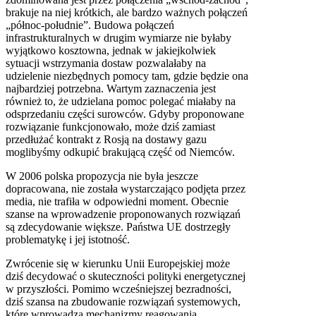
brakuje na niej krótkich, ale bardzo ważnych połączeń
„północ-południe”. Budowa połączeń
infrastrukturalnych w drugim wymiarze nie byłaby
wyjątkowo kosztowna, jednak w jakiejkolwiek
sytuacji wstrzymania dostaw pozwalałaby na
udzielenie niezbędnych pomocy tam, gdzie będzie ona
najbardziej potrzebna. Wartym zaznaczenia jest
również to, że udzielana pomoc polegać miałaby na
odsprzedaniu części surowców. Gdyby proponowane
rozwiązanie funkcjonowało, może dziś zamiast
przedłużać kontrakt z Rosją na dostawy gazu
moglibyśmy odkupić brakującą część od Niemców.
W 2006 polska propozycja nie była jeszcze
dopracowana, nie została wystarczająco podjęta przez
media, nie trafiła w odpowiedni moment. Obecnie
szanse na wprowadzenie proponowanych rozwiązań
są zdecydowanie większe. Państwa UE dostrzegły
problematykę i jej istotność.
Zwrócenie się w kierunku Unii Europejskiej może
dziś decydować o skuteczności polityki energetycznej
w przyszłości. Pomimo wcześniejszej bezradności,
dziś szansa na zbudowanie rozwiązań systemowych,
które wprowadzą mechanizmy reagowania