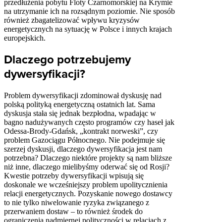
przedłużenia pobytu Floty Czarnomorskiej na Krymie
na utrzymanie ich na rozsądnym poziomie. Nie sposób
również zbagatelizować wpływu kryzysów
energetycznych na sytuację w Polsce i innych krajach
europejskich.
Dlaczego potrzebujemy
dywersyfikacji?
Problem dywersyfikacji zdominował dyskusję nad
polską polityką energetyczną ostatnich lat. Sama
dyskusja stała się jednak bezpłodna, wpadając w
bagno nadużywanych często programów czy haseł jak
Odessa-Brody-Gdańsk, „kontrakt norweski”, czy
problem Gazociągu Północnego. Nie podejmuje się
szerzej dyskusji, dlaczego dywersyfikacja jest nam
potrzebna? Dlaczego niektóre projekty są nam bliższe
niż inne, dlaczego mielibyśmy oderwać się od Rosji?
Kwestie potrzeby dywersyfikacji wpisują się
doskonale we wcześniejszy problem upolitycznienia
relacji energetycznych. Pozyskanie nowego dostawcy
to nie tylko niwelowanie ryzyka związanego z
przerwaniem dostaw – to również środek do
ograniczenia nadmiernej polityczności w relacjach z