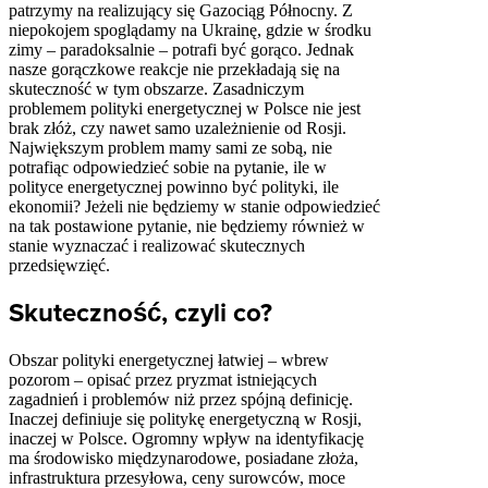
patrzymy na realizujący się Gazociąg Północny. Z
niepokojem spoglądamy na Ukrainę, gdzie w środku
zimy – paradoksalnie – potrafi być gorąco. Jednak
nasze gorączkowe reakcje nie przekładają się na
skuteczność w tym obszarze. Zasadniczym
problemem polityki energetycznej w Polsce nie jest
brak złóż, czy nawet samo uzależnienie od Rosji.
Największym problem mamy sami ze sobą, nie
potrafiąc odpowiedzieć sobie na pytanie, ile w
polityce energetycznej powinno być polityki, ile
ekonomii? Jeżeli nie będziemy w stanie odpowiedzieć
na tak postawione pytanie, nie będziemy również w
stanie wyznaczać i realizować skutecznych
przedsięwzięć.
Skuteczność, czyli co?
Obszar polityki energetycznej łatwiej – wbrew
pozorom – opisać przez pryzmat istniejących
zagadnień i problemów niż przez spójną definicję.
Inaczej definiuje się politykę energetyczną w Rosji,
inaczej w Polsce. Ogromny wpływ na identyfikację
ma środowisko międzynarodowe, posiadane złoża,
infrastruktura przesyłowa, ceny surowców, moce