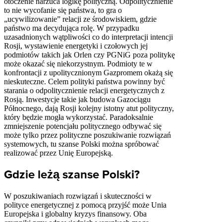
otoczenie narzuca logikę polityczną. Odpolitycznienie
to nie wycofanie się państwa, to gra o
„ucywilizowanie” relacji ze środowiskiem, gdzie
państwo ma decydująca rolę. W przypadku
uzasadnionych wątpliwości co do interpretacji intencji
Rosji, wystawienie energetyki i czołowych jej
podmiotów takich jak Orlen czy PGNiG poza politykę
może okazać się niekorzystnym. Podmioty te w
konfrontacji z upolitycznionym Gazpromem okażą się
nieskuteczne. Celem polityki państwa powinny być
starania o odpolitycznienie relacji energetycznych z
Rosją. Inwestycje takie jak budowa Gazociągu
Północnego, dają Rosji kolejny istotny atut polityczny,
który będzie mogła wykorzystać. Paradoksalnie
zmniejszenie potencjału politycznego odbywać się
może tylko przez polityczne poszukiwanie rozwiązań
systemowych, tu szanse Polski można spróbować
realizować przez Unię Europejską.
Gdzie leżą szanse Polski?
W poszukiwaniach rozwiązań i skuteczności w
polityce energetycznej z pomocą przyjść może Unia
Europejska i globalny kryzys finansowy. Oba