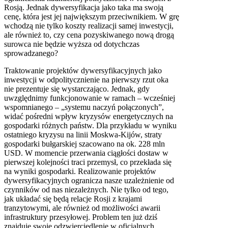
Rosją. Jednak dywersyfikacja jako taka ma swoją
cenę, która jest jej największym przeciwnikiem. W grę
wchodzą nie tylko koszty realizacji samej inwestycji,
ale również to, czy cena pozyskiwanego nową drogą
surowca nie będzie wyższa od dotychczas
sprowadzanego?
Traktowanie projektów dywersyfikacyjnych jako
inwestycji w odpolitycznienie na pierwszy rzut oka
nie prezentuje się wystarczająco. Jednak, gdy
uwzględnimy funkcjonowanie w ramach – wcześniej
wspomnianego – „systemu naczyń połączonych”,
widać pośredni wpływ kryzysów energetycznych na
gospodarki różnych państw. Dla przykładu w wyniku
ostatniego kryzysu na linii Moskwa-Kijów, straty
gospodarki bułgarskiej szacowano na ok. 228 mln
USD
. W momencie przerwania ciągłości dostaw w
pierwszej kolejności traci przemysł, co przekłada się
na wyniki gospodarki. Realizowanie projektów
dywersyfikacyjnych ogranicza nasze uzależnienie od
czynników od nas niezależnych. Nie tylko od tego,
jak układać się będą relacje Rosji z krajami
tranzytowymi, ale również od możliwości awarii
infrastruktury przesyłowej. Problem ten już dziś
znajduje swoje odzwierciedlenie w oficjalnych