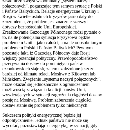
zasadniczo zwęża wspomniany „system naczyń
połączonych”, pogarszając tym samym sytuację Polski
i Państw Bałtyckich. Relacje energetyczne Ukrainy i
Rosji w świetle ostatnich kryzysów jasno dały do
zrozumienia, że problem jest znacznie szerszy i
dotyczy bezpośrednio Unii Europejskiej.
Zrealizowanie Gazociągu Północnego rodzi pytanie o
to, na ile potencjalna sytuacja kryzysowa będzie
problemem Unii – jako całości, a na ile odosobnionym
problemem Polski i Państw Bałtyckich? Pewnym
pozostaje fakt, iż Gazociąg Północny daje Rosji
większy potencjał polityczny. Prawdopodobieństwo
przerywania dostaw do pominiętych państw
członkowskich staje się zatem uzależnione jeszcze
bardziej od klimatu relacji Moskwy z Kijowem lub
Mińskiem. Zwężenie „systemu naczyń połączonych”,
może okazać się jednoznaczne z ograniczeniem
możliwością zawiązania koalicji państw Unii,
wywierających w sytuacji zagrożenia ciągłości dostaw
presję na Moskwę. Problem zaburzenia ciągłości
dostaw stanie się problemem tylko nielicznych.
Sukcesem polityki energetycznej będzie jej
odpolitycznienie. Jednak państwo nie może się
wycofać, pozostawiając energetykę, w sytuacji, gdy