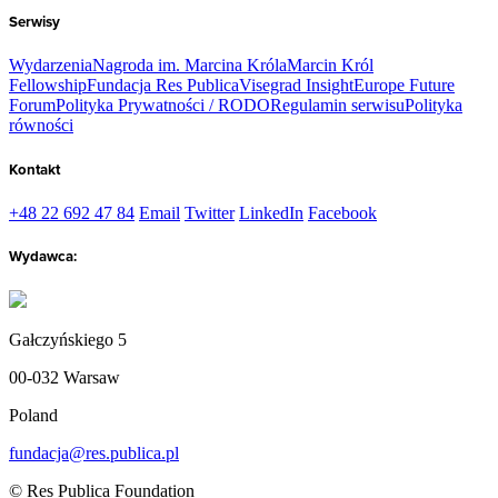
Serwisy
Wydarzenia
Nagroda im. Marcina Króla
Marcin Król
Fellowship
Fundacja Res Publica
Visegrad Insight
Europe Future
Forum
Polityka Prywatności / RODO
Regulamin serwisu
Polityka
równości
Kontakt
+48 22 692 47 84
Email
Twitter
LinkedIn
Facebook
Wydawca:
Gałczyńskiego 5
00-032 Warsaw
Poland
fundacja@res.publica.pl
© Res Publica Foundation