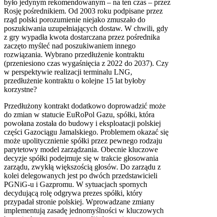
było jedynym rekomendowanym – na ten czas – przez
Rosję pośrednikiem. Od 2003 roku podpisane przez
rząd polski porozumienie niejako zmuszało do
poszukiwania uzupełniających dostaw. W chwili, gdy
z gry wypadła kwota dostarczana przez pośrednika
zaczęto myśleć nad poszukiwaniem innego
rozwiązania. Wybrano przedłużenie kontraktu
(przeniesiono czas wygaśnięcia z 2022 do 2037). Czy
w perspektywie realizacji terminalu
LNG
,
przedłużenie kontraktu o kolejne 15 lat byłoby
korzystne?
Przedłużony kontrakt dodatkowo doprowadzić może
do zmian w statucie EuRoPol Gazu, spółki, która
powołana została do budowy i eksploatacji polskiej
części Gazociągu Jamalskiego. Problemem okazać się
może upolitycznienie spółki przez pewnego rodzaju
parytetowy model zarządzania. Obecnie kluczowe
decyzje spółki podejmuje się w trakcie głosowania
zarządu, zwykłą większością głosów. Do zarządu z
kolei delegowanych jest po dwóch przedstawicieli
PGNiG-u i Gazpromu. W sytuacjach spornych
decydującą rolę odgrywa prezes spółki, który
przypadał stronie polskiej. Wprowadzane zmiany
implementują zasadę jednomyślności w kluczowych