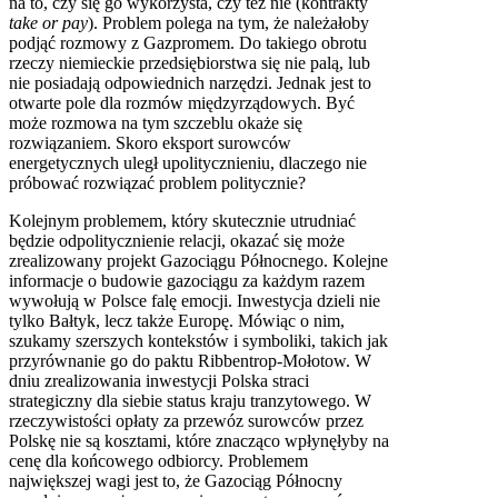
na to, czy się go wykorzysta, czy też nie (kontrakty
take or pay
). Problem polega na tym, że należałoby
podjąć rozmowy z Gazpromem. Do takiego obrotu
rzeczy niemieckie przedsiębiorstwa się nie palą, lub
nie posiadają odpowiednich narzędzi. Jednak jest to
otwarte pole dla rozmów międzyrządowych. Być
może rozmowa na tym szczeblu okaże się
rozwiązaniem. Skoro eksport surowców
energetycznych uległ upolitycznieniu, dlaczego nie
próbować rozwiązać problem politycznie?
Kolejnym problemem, który skutecznie utrudniać
będzie odpolitycznienie relacji, okazać się może
zrealizowany projekt Gazociągu Północnego. Kolejne
informacje o budowie gazociągu za każdym razem
wywołują w Polsce falę emocji. Inwestycja dzieli nie
tylko Bałtyk, lecz także Europę. Mówiąc o nim,
szukamy szerszych kontekstów i symboliki, takich jak
przyrównanie go do paktu Ribbentrop-Mołotow. W
dniu zrealizowania inwestycji Polska straci
strategiczny dla siebie status kraju tranzytowego. W
rzeczywistości opłaty za przewóz surowców przez
Polskę nie są kosztami, które znacząco wpłynęłyby na
cenę dla końcowego odbiorcy. Problemem
największej wagi jest to, że Gazociąg Północny