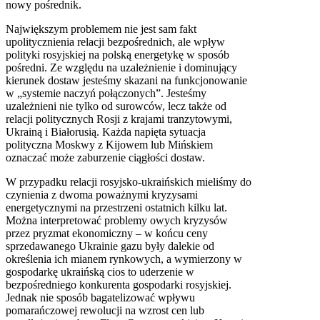
nowy pośrednik.
Największym problemem nie jest sam fakt
upolitycznienia relacji bezpośrednich, ale wpływ
polityki rosyjskiej na polską energetykę w sposób
pośredni. Ze względu na uzależnienie i dominujący
kierunek dostaw jesteśmy skazani na funkcjonowanie
w „systemie naczyń połączonych”. Jesteśmy
uzależnieni nie tylko od surowców, lecz także od
relacji politycznych Rosji z krajami tranzytowymi,
Ukrainą i Białorusią. Każda napięta sytuacja
polityczna Moskwy z Kijowem lub Mińskiem
oznaczać może zaburzenie ciągłości dostaw.
W przypadku relacji rosyjsko-ukraińskich mieliśmy do
czynienia z dwoma poważnymi kryzysami
energetycznymi na przestrzeni ostatnich kilku lat.
Można interpretować problemy owych kryzysów
przez pryzmat ekonomiczny – w końcu ceny
sprzedawanego Ukrainie gazu były dalekie od
określenia ich mianem rynkowych, a wymierzony w
gospodarkę ukraińską cios to uderzenie w
bezpośredniego konkurenta gospodarki rosyjskiej.
Jednak nie sposób bagatelizować wpływu
pomarańczowej rewolucji na wzrost cen lub