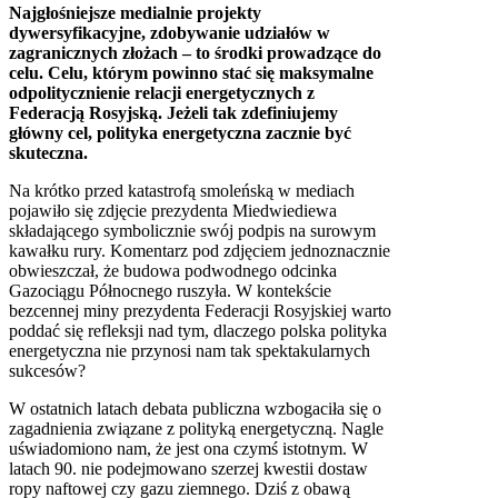
Najgłośniejsze medialnie projekty
dywersyfikacyjne, zdobywanie udziałów w
zagranicznych złożach – to środki prowadzące do
celu. Celu, którym powinno stać się maksymalne
odpolitycznienie relacji energetycznych z
Federacją Rosyjską. Jeżeli tak zdefiniujemy
główny cel, polityka energetyczna zacznie być
skuteczna.
Na krótko przed katastrofą smoleńską w mediach
pojawiło się zdjęcie prezydenta Miedwiediewa
składającego symbolicznie swój podpis na surowym
kawałku rury. Komentarz pod zdjęciem jednoznacznie
obwieszczał, że budowa podwodnego odcinka
Gazociągu Północnego ruszyła. W kontekście
bezcennej miny prezydenta Federacji Rosyjskiej warto
poddać się refleksji nad tym, dlaczego polska polityka
energetyczna nie przynosi nam tak spektakularnych
sukcesów?
W ostatnich latach debata publiczna wzbogaciła się o
zagadnienia związane z polityką energetyczną. Nagle
uświadomiono nam, że jest ona czymś istotnym. W
latach 90. nie podejmowano szerzej kwestii dostaw
ropy naftowej czy gazu ziemnego. Dziś z obawą