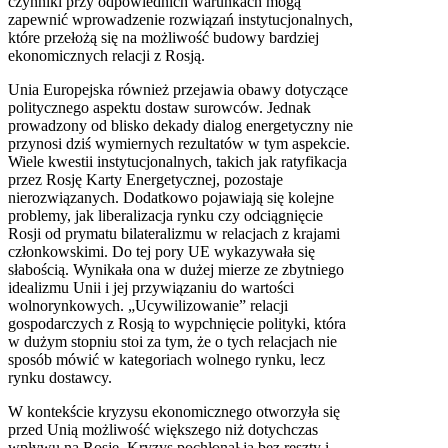
czynniki przy odpowiednich warunkach mogą
zapewnić wprowadzenie rozwiązań instytucjonalnych,
które przełożą się na możliwość budowy bardziej
ekonomicznych relacji z Rosją.
Unia Europejska również przejawia obawy dotyczące
politycznego aspektu dostaw surowców. Jednak
prowadzony od blisko dekady dialog energetyczny nie
przynosi dziś wymiernych rezultatów w tym aspekcie.
Wiele kwestii instytucjonalnych, takich jak ratyfikacja
przez Rosję Karty Energetycznej, pozostaje
nierozwiązanych. Dodatkowo pojawiają się kolejne
problemy, jak liberalizacja rynku czy odciągnięcie
Rosji od prymatu bilateralizmu w relacjach z krajami
członkowskimi. Do tej pory UE wykazywała się
słabością. Wynikała ona w dużej mierze ze zbytniego
idealizmu Unii i jej przywiązaniu do wartości
wolnorynkowych. „Ucywilizowanie” relacji
gospodarczych z Rosją to wypchnięcie polityki, która
w dużym stopniu stoi za tym, że o tych relacjach nie
sposób mówić w kategoriach wolnego rynku, lecz
rynku dostawcy.
W kontekście kryzysu ekonomicznego otworzyła się
przed Unią możliwość większego niż dotychczas
wpływu na Rosję. Kryzys pochłonął ją bez reszty i