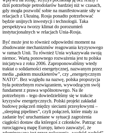
dziś potrzebuje petrodolarów bardziej niż w czasach,
gdy mogła pozwolić sobie na manifestowanie siły w
relacjach z Ukrainą. Rosja ponadto potrzebować
będzie unijnych inwestycji i technologii. Taka
perspektywa tworzy klimat do porozumień
instytucjonalnych w relacjach Unia-Rosja.
Być może jest to również odpowiedni moment na
zbudowanie mechanizmów reagowania kryzysowego
w ramach Unii. Tu również Unia wykazywała swoją
niemoc. Wartą ponownego rozważenia jest tu polska
inicjatywa z roku 2006. Zaproponowaliśmy wtedy
traktat o solidarności energetycznej, nazwanym przez
media „paktem muszkieterów”, czy „energetycznym
NATO”. Bez względu na nazwę, polska propozycja
była potrzebnym rozwiązaniem, wywodzącym swój
fundament z prawa wspólnotowego. Na ile
potrzebnym – tego dowiedzieliśmy się w trakcie
kryzysów energetycznych. Polski projekt zakładał
budowę połączeń między sieciami przesyłowymi –
„sleeping pipelines”, czyli połączeń, które miały za
zadanie być uruchamiane w sytuacji zagrożenia
ciągłości dostaw dla któregoś z członków. Patrząc na
rurociągową mapę Europy, łatwo zauważyć, że
zdominowana jest przez połączenia „wschód-zachód”,