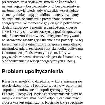
przerobowe, rola dostawcy, system pośredników i
najważniejsze – bezpieczeństwo. O bezpieczeństwie
możemy mówić wtedy, gdy wszystkie wcześniejsze
elementy funkcjonują prawidłowo, wtedy też mamy
do czynienia ze skutecznie prowadzoną polityką
energetyczną. W momencie gdy ciągłość potrzebnych
dostaw surowców i energii jest zagrożona, kwestie
takie jak ceny surowców zaczynają grać drugorzędną
rolę. Skuteczność to również umiejętność wpływania
na kreowanie zasady gry. Obecnie nasz potencjał w tej
kwestii jest ściśle ograniczony za sprawą umiejętnego
manipulowania przez stronę rosyjską logiką polityczną
i ekonomiczną. Podstawowym celem, który w
przyszłości zapewni skuteczność, jest dziś staranie się
o odpolitycznienie relacji energetycznych z Rosją.
Problem upolitycznienia
Kwestie energetyki to dziedzina, w której mieszają się
relacje ekonomiczne i polityczne. Jest to w ogromnym
stopniu powodowane monopolistyczną pozycją
Federacji Rosyjskiej. Będąc energetycznie zdanymi na
rosyjskie surowce, możliwość odpolitycznienia relacji
z dostawcą jest ograniczona. Rosja nie kryje specjalnie