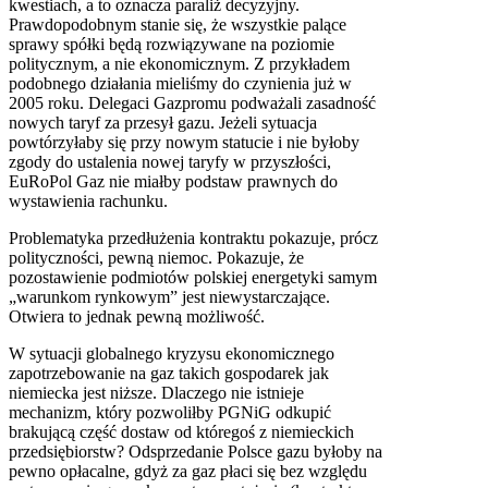
kwestiach, a to oznacza paraliż decyzyjny.
Prawdopodobnym stanie się, że wszystkie palące
sprawy spółki będą rozwiązywane na poziomie
politycznym, a nie ekonomicznym. Z przykładem
podobnego działania mieliśmy do czynienia już w
2005 roku. Delegaci Gazpromu podważali zasadność
nowych taryf za przesył gazu. Jeżeli sytuacja
powtórzyłaby się przy nowym statucie i nie byłoby
zgody do ustalenia nowej taryfy w przyszłości,
EuRoPol Gaz nie miałby podstaw prawnych do
wystawienia rachunku.
Problematyka przedłużenia kontraktu pokazuje, prócz
polityczności, pewną niemoc. Pokazuje, że
pozostawienie podmiotów polskiej energetyki samym
„warunkom rynkowym” jest niewystarczające.
Otwiera to jednak pewną możliwość.
W sytuacji globalnego kryzysu ekonomicznego
zapotrzebowanie na gaz takich gospodarek jak
niemiecka jest niższe. Dlaczego nie istnieje
mechanizm, który pozwoliłby PGNiG odkupić
brakującą część dostaw od któregoś z niemieckich
przedsiębiorstw? Odsprzedanie Polsce gazu byłoby na
pewno opłacalne, gdyż za gaz płaci się bez względu