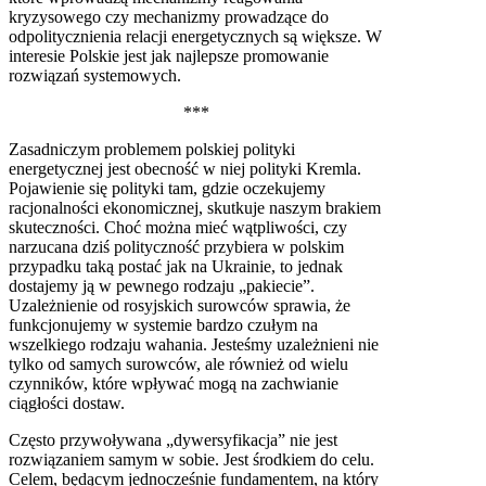
kryzysowego czy mechanizmy prowadzące do
odpolitycznienia relacji energetycznych są większe. W
interesie Polskie jest jak najlepsze promowanie
rozwiązań systemowych.
***
Zasadniczym problemem polskiej polityki
energetycznej jest obecność w niej polityki Kremla.
Pojawienie się polityki tam, gdzie oczekujemy
racjonalności ekonomicznej, skutkuje naszym brakiem
skuteczności. Choć można mieć wątpliwości, czy
narzucana dziś polityczność przybiera w polskim
przypadku taką postać jak na Ukrainie, to jednak
dostajemy ją w pewnego rodzaju „pakiecie”.
Uzależnienie od rosyjskich surowców sprawia, że
funkcjonujemy w systemie bardzo czułym na
wszelkiego rodzaju wahania. Jesteśmy uzależnieni nie
tylko od samych surowców, ale również od wielu
czynników, które wpływać mogą na zachwianie
ciągłości dostaw.
Często przywoływana „dywersyfikacja” nie jest
rozwiązaniem samym w sobie. Jest środkiem do celu.
Celem, będącym jednocześnie fundamentem, na który