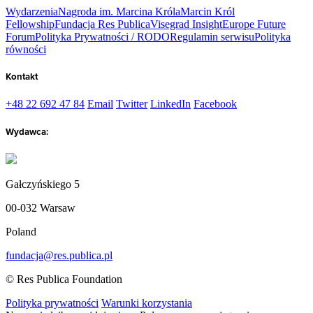
Wydarzenia
Nagroda im. Marcina Króla
Marcin Król
Fellowship
Fundacja Res Publica
Visegrad Insight
Europe Future
Forum
Polityka Prywatności / RODO
Regulamin serwisu
Polityka
równości
Kontakt
+48 22 692 47 84
Email
Twitter
LinkedIn
Facebook
Wydawca:
Gałczyńskiego 5
00-032 Warsaw
Poland
fundacja@res.publica.pl
© Res Publica Foundation
Polityka prywatności
Warunki korzystania