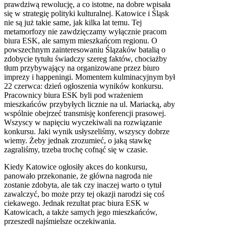
prawdziwą rewolucję, a co istotne, na dobre wpisała
się w strategię polityki kulturalnej. Katowice i Śląsk
nie są już takie same, jak kilka lat temu. Tej
metamorfozy nie zawdzięczamy wyłącznie pracom
biura ESK, ale samym mieszkańcom regionu. O
powszechnym zainteresowaniu Ślązaków batalią o
zdobycie tytułu świadczy szereg faktów, chociażby
tłum przybywający na organizowane przez biuro
imprezy i happeningi. Momentem kulminacyjnym był
22 czerwca: dzień ogłoszenia wyników konkursu.
Pracownicy biura ESK byli pod wrażeniem
mieszkańców przybyłych licznie na ul. Mariacką, aby
wspólnie obejrzeć transmisję konferencji prasowej.
Wszyscy w napięciu wyczekiwali na rozwiązanie
konkursu. Jaki wynik usłyszeliśmy, wszyscy dobrze
wiemy. Żeby jednak zrozumieć, o jaką stawkę
zagraliśmy, trzeba trochę cofnąć się w czasie.
Kiedy Katowice ogłosiły akces do konkursu,
panowało przekonanie, że główna nagroda nie
zostanie zdobyta, ale tak czy inaczej warto o tytuł
zawalczyć, bo może przy tej okazji narodzi się coś
ciekawego. Jednak rezultat prac biura ESK w
Katowicach, a także samych jego mieszkańców,
przeszedł najśmielsze oczekiwania.