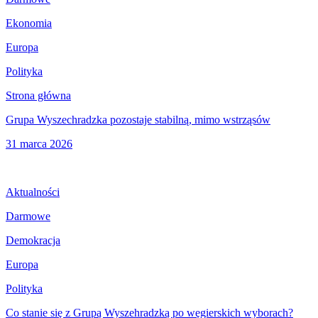
Ekonomia
Europa
Polityka
Strona główna
Grupa Wyszechradzka pozostaje stabilną, mimo wstrząsów
31 marca 2026
Aktualności
Darmowe
Demokracja
Europa
Polityka
Co stanie się z Grupą Wyszehradzką po węgierskich wyborach?