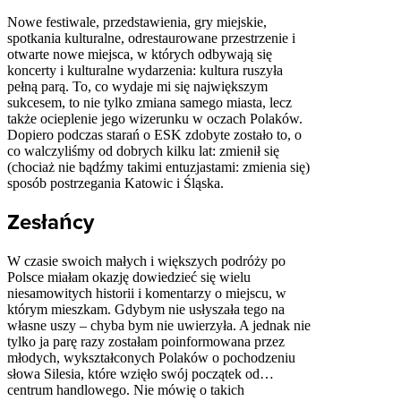
Nowe festiwale, przedstawienia, gry miejskie,
spotkania kulturalne, odrestaurowane przestrzenie i
otwarte nowe miejsca, w których odbywają się
koncerty i kulturalne wydarzenia: kultura ruszyła
pełną parą. To, co wydaje mi się największym
sukcesem, to nie tylko zmiana samego miasta, lecz
także ocieplenie jego wizerunku w oczach Polaków.
Dopiero podczas starań o ESK zdobyte zostało to, o
co walczyliśmy od dobrych kilku lat: zmienił się
(chociaż nie bądźmy takimi entuzjastami: zmienia się)
sposób postrzegania Katowic i Śląska.
Zesłańcy
W czasie swoich małych i większych podróży po
Polsce miałam okazję dowiedzieć się wielu
niesamowitych historii i komentarzy o miejscu, w
którym mieszkam. Gdybym nie usłyszała tego na
własne uszy – chyba bym nie uwierzyła. A jednak nie
tylko ja parę razy zostałam poinformowana przez
młodych, wykształconych Polaków o pochodzeniu
słowa Silesia, które wzięło swój początek od…
centrum handlowego. Nie mówię o takich