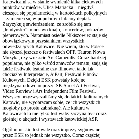
Katowicami są w stanie wymienić kilka ciekawych
punktów w mieście. Ulica Mariacka – niegdyś
ciesząca się popularnością w kartotekach policyjnych
– zamieniła się w popularny i lubiany deptak.
Zaryzykuję stwierdzeniem, że zrobiło się tam
„londyńsko”: mnóstwo knajp, koncertów, pokazów
plenerowych. Natomiast osiedle Nikiszowiec staje się
obowiązkowym przystankiem wszystkich
odwiedzających Katowice. Nie wiem, kto w Polsce
nie słyszał jeszcze o festiwalach OFF, Tauron Nowa
Muzyka, czy wreszcie Ars Cameralis. Coraz bardziej
popularne, nie tylko wśród znawców tematu, stają się
także festiwale teatralne czy filmowe, takie jak
chociażby Interpretacje, A’Part, Festiwal Filmów
Kultowych. Dzięki ESK powstały kolejne
międzynarodowe imprezy: SK Street Art Festival,
Video Re:view i Ars Independent Film Festival.
Wszyscy przyzwyczailiśmy się do takich kulturalnych
Katowic, nie wyobrażam sobie, że ich wszystkich
mogłoby po prostu zabraknąć. Ale kultura w
Katowicach to nie tylko festiwale: zaczyna być coraz
głośniej o akcjach i wystawach katowickiej ASP.
Ogólnopolskie festiwale oraz imprezy sygnowane
przez ESK to jednak nie wszystko. Coraz częściej