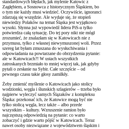
standardowych błędach, jak mylenie Katowic z
Zagłębiem, a Sosnowca z historycznym Śląskiem, bo
o tym nie każdy musi wiedzieć. Oczywiście, ignoranci
zdarzają się wszędzie. Ale wydaje się, że stopień
niewiedzy Polaków na temat Śląska jest wyjątkowo
wysoki. Słynna już wypowiedź lidera PiS-u tylko
potwierdza całą sytuację. Do tej pory nikt nie mógł
zrozumieć, że znalazłam się w Katowicach nie z
przymusu, tylko z własnej niewymuszonej woli. Przez
szereg lat byłam zmuszana do wysłuchiwania i
odpowiadania na powtarzane do obrzydzenia pytanie:
ale w Katowicach?! W ustach wszystkich
zatroskanych brzmiało to mniej więcej tak, jak gdyby
pytali o zesłanie na Sybir. Całe szczęście – od
pewnego czasu takie głosy zamilkły.
Żeby zmienić myślenie o Katowicach jako stolicy
wodzionki, węgla i ślunskich szlagierów – trzeba było
najpierw wyleczyć samych Ślązaków z kompleksu
Śląska: przekonać ich, że Katowice mogą być nie
tylko stolicą węgla, lecz także – albo przede
wszystkim – kultury. Wzruszenie ramion było
najczęstszą odpowiedzią na pytanie: co warto
zobaczyć i gdzie warto pójść w Katowicach. Teraz
nawet osoby niezwiązane z województwem śląskim i