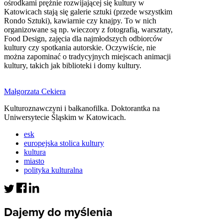
ośrodkami prężnie rozwijającej się kultury w
Katowicach stają się galerie sztuki (przede wszystkim
Rondo Sztuki), kawiarnie czy knajpy. To w nich
organizowane są np. wieczory z fotografią, warsztaty,
Food Design, zajęcia dla najmłodszych odbiorców
kultury czy spotkania autorskie. Oczywiście, nie
można zapominać o tradycyjnych miejscach animacji
kultury, takich jak biblioteki i domy kultury.
Małgorzata Cekiera
Kulturoznawczyni i bałkanofilka. Doktorantka na
Uniwersytecie Śląskim w Katowicach.
esk
europejska stolica kultury
kultura
miasto
polityka kulturalna
Dajemy do myślenia