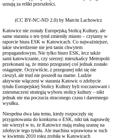
uznają za relikt przeszłości.
(CC BY-NC-ND 2.0) by Marcin Lachowicz
Katowice nie zostały Europejską Stolicą Kultury, ale
same starania o ten tytuł zmieniły miasto – czytamy w
raporcie biura ESK w Katowicach. Co najważniejsze,
takie stwierdzenie nie jest tanin chwytem
propagandowym. Nie tylko biuro ESK, lecz także
sami katowiczanie, czy szerzej: mieszkańcy Metropolii
przekonani są, że mimo przegranej coś jednak zostało
osiągnięte. Oczywiście, z przegranej nikt się nie
cieszył, ale trud nie poszedł na marne. Ludzie
aktywnie włączeni w starania Katowic o zdobycie
tytułu Europejskiej Stolicy Kultury byli rozczarowani i
zniesmaczeni strategią wyboru stolicy kultury – nikt
jednak nie ma poczucia straconego czasu i daremnego
wysiłku.
Niespełna dwa lata temu, kiedy rozpoczęły się
przygotowania do konkursu o ESK, nikt tak naprawdę
nie wierzył w to, że Katowice mają realną szansę na
zdobycie tego tytułu. Ale machina wprawiona w ruch
w kwietniu 2010 roku zrobiła w Katowicach