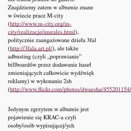
Znajdziemy zatem w albumie znane
w świecie prace M-city
(
http://www.m-city.org/m-
city/realizacje/murales.html
),
politycznie zaangażowane dzieła 3fal
(
http://3fala.art.pl/
), ale także
adbusting (czyli „poprawianie”
billboardów przez dodawanie haseł
zmieniających całkowicie wydźwięk
reklamy) w wykonaniu 2sh
(
http://www.flickr.com/photos/dwaesha/455201154
Jedynym zgrzytem w albumie jest
pojawienie się KRAC-a czyli
osoby/osób wypisującej/ych