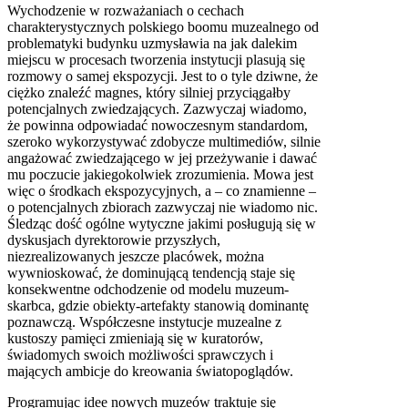
Wychodzenie w rozważaniach o cechach
charakterystycznych polskiego boomu muzealnego od
problematyki budynku uzmysławia na jak dalekim
miejscu w procesach tworzenia instytucji plasują się
rozmowy o samej ekspozycji. Jest to o tyle dziwne, że
ciężko znaleźć magnes, który silniej przyciągałby
potencjalnych zwiedzających. Zazwyczaj wiadomo,
że powinna odpowiadać nowoczesnym standardom,
szeroko wykorzystywać zdobycze multimediów, silnie
angażować zwiedzającego w jej przeżywanie i dawać
mu poczucie jakiegokolwiek zrozumienia. Mowa jest
więc o środkach ekspozycyjnych, a – co znamienne –
o potencjalnych zbiorach zazwyczaj nie wiadomo nic.
Śledząc dość ogólne wytyczne jakimi posługują się w
dyskusjach dyrektorowie przyszłych,
niezrealizowanych jeszcze placówek, można
wywnioskować, że dominującą tendencją staje się
konsekwentne odchodzenie od modelu muzeum-
skarbca, gdzie obiekty-artefakty stanowią dominantę
poznawczą. Współczesne instytucje muzealne z
kustoszy pamięci zmieniają się w kuratorów,
świadomych swoich możliwości sprawczych i
mających ambicje do kreowania światopoglądów.
Programując idee nowych muzeów traktuje się