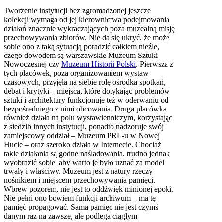
Tworzenie instytucji bez zgromadzonej jeszcze
kolekcji wymaga od jej kierownictwa podejmowania
działań znacznie wykraczających poza muzealną misję
przechowywania zbiorów. Nie da się ukryć, że może
sobie ono z taką sytuacją poradzić całkiem nieźle,
czego dowodem są warszawskie Muzeum Sztuki
Nowoczesnej czy
Muzeum Historii Polski
. Pierwsza z
tych placówek, poza organizowaniem wystaw
czasowych, przyjęła na siebie rolę ośrodka spotkań,
debat i krytyki – miejsca, które dotykając problemów
sztuki i architektury funkcjonuje też w oderwaniu od
bezpośredniego z nimi obcowania. Druga placówka
również działa na polu wystawienniczym, korzystając
z siedzib innych instytucji, ponadto nadzoruje swój
zamiejscowy oddział – Muzeum PRL-u w Nowej
Hucie – oraz szeroko działa w Internecie. Chociaż
takie działania są godne naśladowania, trudno jednak
wyobrazić sobie, aby warto je było uznać za model
trwały i właściwy. Muzeum jest z natury rzeczy
nośnikiem i miejscem przechowywania pamięci.
Wbrew pozorem, nie jest to oddźwięk minionej epoki.
Nie pełni ono bowiem funkcji archiwum – ma tę
pamięć propagować. Sama pamięć nie jest czymś
danym raz na zawsze, ale podlega ciągłym