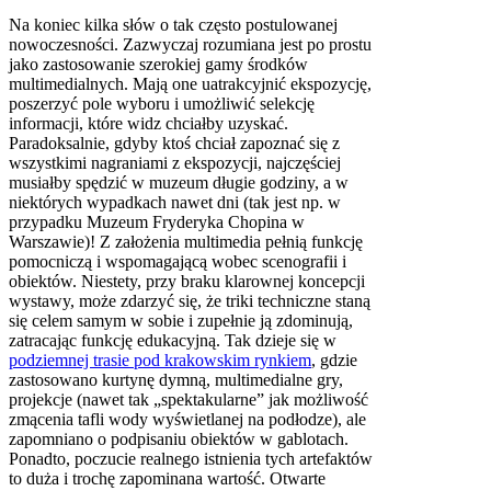
Na koniec kilka słów o tak często postulowanej
nowoczesności. Zazwyczaj rozumiana jest po prostu
jako zastosowanie szerokiej gamy środków
multimedialnych. Mają one uatrakcyjnić ekspozycję,
poszerzyć pole wyboru i umożliwić selekcję
informacji, które widz chciałby uzyskać.
Paradoksalnie, gdyby ktoś chciał zapoznać się z
wszystkimi nagraniami z ekspozycji, najczęściej
musiałby spędzić w muzeum długie godziny, a w
niektórych wypadkach nawet dni (tak jest np. w
przypadku Muzeum Fryderyka Chopina w
Warszawie)! Z założenia multimedia pełnią funkcję
pomocniczą i wspomagającą wobec scenografii i
obiektów. Niestety, przy braku klarownej koncepcji
wystawy, może zdarzyć się, że triki techniczne staną
się celem samym w sobie i zupełnie ją zdominują,
zatracając funkcję edukacyjną. Tak dzieje się w
podziemnej trasie pod krakowskim rynkiem
, gdzie
zastosowano kurtynę dymną, multimedialne gry,
projekcje (nawet tak „spektakularne” jak możliwość
zmącenia tafli wody wyświetlanej na podłodze), ale
zapomniano o podpisaniu obiektów w gablotach.
Ponadto, poczucie realnego istnienia tych artefaktów
to duża i trochę zapominana wartość. Otwarte