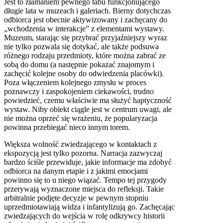
Jest to złamaniem pewnego tabu funkcjonującego
długie lata w muzeach i galeriach. Bierny dotychczas
odbiorca jest obecnie aktywizowany i zachęcany do
„wchodzenia w interakcje” z elementami wystawy.
Muzeum, starając się przybrać przyjaźniejszy wyraz
nie tylko pozwala się dotykać, ale także podsuwa
różnego rodzaju przedmioty, które można zabrać ze
sobą do domu (a następnie pokazać znajomym i
zachęcić kolejne osoby do odwiedzenia placówki).
Poza włączeniem kolejnego zmysłu w proces
poznawczy i zaspokojeniem ciekawości, trudno
powiedzieć, czemu właściwie ma służyć haptyczność
wystaw. Niby obiekt ciągle jest w centrum uwagi, ale
nie można oprzeć się wrażeniu, że popularyzacja
powinna przebiegać nieco innym torem.
Większa wolność zwiedzającego w kontaktach z
ekspozycją jest tylko pozorna. Narracja zazwyczaj
bardzo ściśle przewiduje, jakie informacje ma zdobyć
odbiorca na danym etapie i z jakimi emocjami
powinno się to u niego wiązać. Tempo tej przygody
przerywają wyznaczone miejsca do refleksji. Takie
arbitralnie podjęte decyzje w pewnym stopniu
uprzedmiotawiają widza i infantylizują go. Zachęcając
zwiedzających do wejścia w rolę odkrywcy historii