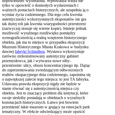
dopowiedzieć wyobraźnia. Wprowadza widza nie
tylko w opowieść o doniosłych wydarzeniach i
ważnych postaciach historycznych, ale uzupełnia ją o
wymiar życia codziennego. Dla tego celu kwestia
autentyczności wykorzystanych eksponatów nie gra
tak dużej roli jak kwestia wiarygodności przestrzeni
(zazwyczaj stosuje się wierne kopie). Istnieje jednak
możliwość wyraźnego rozdźwięku pomiędzy
scenograficznością a realną wnętrzem historycznego
obiektu, jak ma to miejsce w przypadku ekspozycji
Muzeum Historycznego Miasta Krakowa w budynku
dawnej
fabryki Schindlera
. Wystawa wykorzystuje
zarówno zrekonstruowany autentyczny gabinet
przemysłowca, jak i wytwarza nowe niby-
przestrzenie: ulicy, obozu koncentracyjnego itp. Dążąc
do zaprezentowania zwiedzającym odtworzonych
realiów okupacyjnego dnia codziennego, zapomina się
o największej zalecie tego miejsca: to jest TA fabryka.
Udawana prawda ekspozycji nigdy nie będzie w
stanie równać się z autentycznością miejsca czy
obiektu. Jest to znaczący problem dla instytucji, które
swoje siedziby posiadają w obiektach o wyraźnych
konotacjach historycznych. Łatwo jest bowiem
przemienić takie muzeum w grający na emocjach park
tematyczny. W efekcie odwiedzający może opuścić