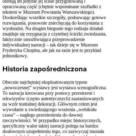
oferują im jedynie jej ściśle przygotowaną i
opracowaną część (chętnie wspominane szufladki z
tekstem w Muzeum Powstania Warszawskiego).
Dookreślając wszelkie szczegóły, podsuwając gotowe
rozwiązania, ponownie zniechęcają do korzystania z
wyobraźni. Na drugim biegunie tego rodzaju działań
znajduje się rezygnacja z czytelnej ścieżki zwiedzania,
faktycznie umożliwiająca przeprowadzenie
indywidualnej narracji – tak dzieje się w Muzeum
Fryderyka Chopina, ale jak na razie jest to przykład
jednostkowy.
Historia zapośredniczona
Obecnie najchętniej eksploatowanym typem
„nowoczesnej” wystawy jest wystawa scenograficzna.
To narracja kreowana przy pomocy przestrzeni i
rekwizytów (często autentycznych) zaaranżowanych
na wzór teatralnej dekoracji. Głównym celem jest
wywołanie u zwiedzającego wrażenia „wehikułu
czasu” – nagłego przeniesienia do dawnej
rzeczywistości. W przypadku miejsc historycznych,
specyficzny walor takiej narracji polega na bardzo
dosłownym uzupełnieniu tego, co zazwyczaj musiała