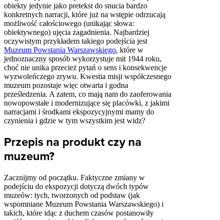
obiekty jedynie jako pretekst do snucia bardzo
konkretnych narracji, które już na wstępie odrzucają
możliwość całościowego (unikając słowa:
obiektywnego) ujęcia zagadnienia. Najbardziej
oczywistym przykładem takiego podejścia jest
Muzeum Powstania Warszawskiego
, które w
jednoznaczny sposób wykorzystuje mit 1944 roku,
choć nie unika przecież pytań o sens i konsekwencje
wyzwoleńczego zrywu. Kwestia misji współczesnego
muzeum pozostaje więc otwarta i godna
prześledzenia. A zatem, co mają nam do zaoferowania
nowopowstałe i modernizujące się placówki, z jakimi
narracjami i środkami ekspozycyjnymi mamy do
czynienia i gdzie w tym wszystkim jest widz?
Przepis na produkt czy na
muzeum?
Zacznijmy od początku. Faktyczne zmiany w
podejściu do ekspozycji dotyczą dwóch typów
muzeów: tych, tworzonych od podstaw (jak
wspomniane Muzeum Powstania Warszawskiego) i
takich, które idąc z duchem czasów postanowiły