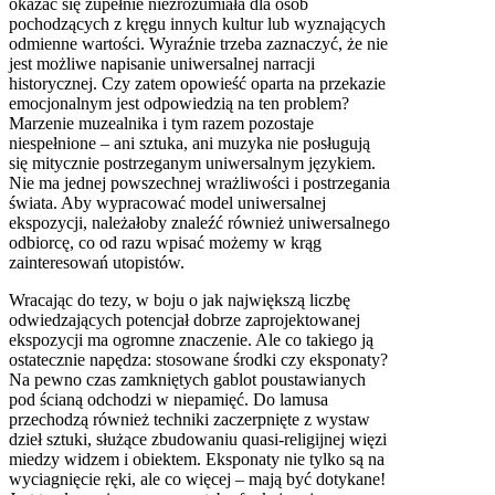
okazać się zupełnie niezrozumiała dla osób
pochodzących z kręgu innych kultur lub wyznających
odmienne wartości. Wyraźnie trzeba zaznaczyć, że nie
jest możliwe napisanie uniwersalnej narracji
historycznej. Czy zatem opowieść oparta na przekazie
emocjonalnym jest odpowiedzią na ten problem?
Marzenie muzealnika i tym razem pozostaje
niespełnione – ani sztuka, ani muzyka nie posługują
się mitycznie postrzeganym uniwersalnym językiem.
Nie ma jednej powszechnej wrażliwości i postrzegania
świata. Aby wypracować model uniwersalnej
ekspozycji, należałoby znaleźć również uniwersalnego
odbiorcę, co od razu wpisać możemy w krąg
zainteresowań utopistów.
Wracając do tezy, w boju o jak największą liczbę
odwiedzających potencjał dobrze zaprojektowanej
ekspozycji ma ogromne znaczenie. Ale co takiego ją
ostatecznie napędza: stosowane środki czy eksponaty?
Na pewno czas zamkniętych gablot poustawianych
pod ścianą odchodzi w niepamięć. Do lamusa
przechodzą również techniki zaczerpnięte z wystaw
dzieł sztuki, służące zbudowaniu quasi-religijnej więzi
miedzy widzem i obiektem. Eksponaty nie tylko są na
wyciagnięcie ręki, ale co więcej – mają być dotykane!