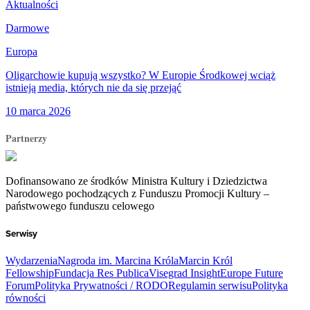
Aktualności
Darmowe
Europa
Oligarchowie kupują wszystko? W Europie Środkowej wciąż
istnieją media, których nie da się przejąć
10 marca 2026
Partnerzy
Dofinansowano ze środków Ministra Kultury i Dziedzictwa
Narodowego pochodzących z Funduszu Promocji Kultury –
państwowego funduszu celowego
Serwisy
Wydarzenia
Nagroda im. Marcina Króla
Marcin Król
Fellowship
Fundacja Res Publica
Visegrad Insight
Europe Future
Forum
Polityka Prywatności / RODO
Regulamin serwisu
Polityka
równości