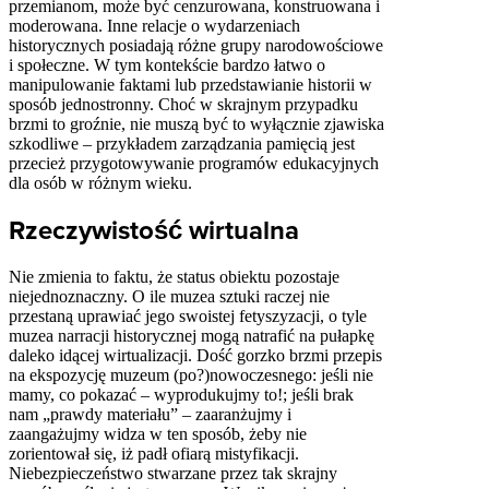
przemianom, może być cenzurowana, konstruowana i
moderowana. Inne relacje o wydarzeniach
historycznych posiadają różne grupy narodowościowe
i społeczne. W tym kontekście bardzo łatwo o
manipulowanie faktami lub przedstawianie historii w
sposób jednostronny. Choć w skrajnym przypadku
brzmi to groźnie, nie muszą być to wyłącznie zjawiska
szkodliwe – przykładem zarządzania pamięcią jest
przecież przygotowywanie programów edukacyjnych
dla osób w różnym wieku.
Rzeczywistość wirtualna
Nie zmienia to faktu, że status obiektu pozostaje
niejednoznaczny. O ile muzea sztuki raczej nie
przestaną uprawiać jego swoistej fetyszyzacji, o tyle
muzea narracji historycznej mogą natrafić na pułapkę
daleko idącej wirtualizacji. Dość gorzko brzmi przepis
na ekspozycję muzeum (po?)nowoczesnego: jeśli nie
mamy, co pokazać – wyprodukujmy to!; jeśli brak
nam „prawdy materiału” – zaaranżujmy i
zaangażujmy widza w ten sposób, żeby nie
zorientował się, iż padł ofiarą mistyfikacji.
Niebezpieczeństwo stwarzane przez tak skrajny