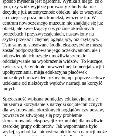
sposób myślenia jest ogromne. Wynika z niego, że o
tym, czy widz wyjdzie poruszony z budynku nie
decyduje już autentyczność obiektu, ale to wszystko,
co dzieje się poza nim: kontekst, wrażenie itp. W
centrum nowoczesnego muzeum nie znajduje się już
obiekt, ale zwiedzający o wyraźnie określonych
potrzebach i przyzwyczajeniach, nastawiony na
szybki przekaz i chętniej oglądający, niż czytający.
Tym samym, stosowane środki ekspozycyjne muszą
zostać podporządkowane jego oczekiwaniom, ale i
odpowiednie ich użycie umożliwia szerokie
oddziaływanie na wyobrażenia widzów. To kuszące,
zwłaszcza, że w dobie powszechnej komercjalizacji i
upolityczniania, misja edukacyjna placówek
muzealnych może ulec rozmyciu, np. poprzez celowe
uciekanie od niektórych wątków narracji na korzyść
innych.
Sprzeczność wpisana pomiędzy edukacyjną misję
muzeum a korzystanie z narzędzi socjotechnicznych
dla wykreowania określonych poglądów czy postaw,
powraca ze zdwojoną siłą przy problemie
skonstruowania ekspozycji zrozumiałej dla możliwie
szerokiej grupy odbiorców. Jak wspomniane było
wyżej, symbolika i atmosfera niektórych narracji może