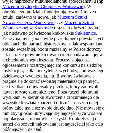
wyjść naprzeciw multimedialnemu społeczeństwu (np.
Muzeum Fryderyka Chopina w Warszawie
). W
obrębie tego podziału funkcjonują również muzea
sztuki: zarówno te nowe, jak
Muzeum Sztuki
Nowoczesnej w Warszawie
, czy
Muzeum Sztuki
Współczesnej w Krakowie
oraz te o dłuższej tradycji,
jak niedawno odświeżone krakowskie
Sukiennice
.
Zatrzymajmy się na chwilę przy dopiero powstających
obiektach dla narracji historycznych. Jak wspomniane
zostało wcześniej, boom muzealny w Polsce dotyczy
jak na razie głównie kreowania idei i nadawania jej w
architektonicznego kształtu. Procesy stojące za
ogłoszeniem i rozstrzygnięciem konkursu na siedzibę
instytucji są całkiem czytelne: wychodząc od ważnego
dziejowego wydarzenia, np. II wojny światowej,
pragnie się dokonać swoistej materializacji pamięci,
ale i zadbać o uniwersalny przekaz, który zadowoli
nawet turystę zagranicznego. Poza raczej płonnymi
wysiłkami w kierunku stworzenia zrozumiałego dla
wszystkich świata znaczeń i odczuć – o czym dalej –
próby takie mają też swoje drugie dno. Nie mówi się o
nim zbyt głośno ukrywając się najczęściej za woalem
popularyzacji, mianowicie – zyski. Konkretyzacja
samej ekspozycji traktowana jest najczęściej jako etap
późniejszych działań.