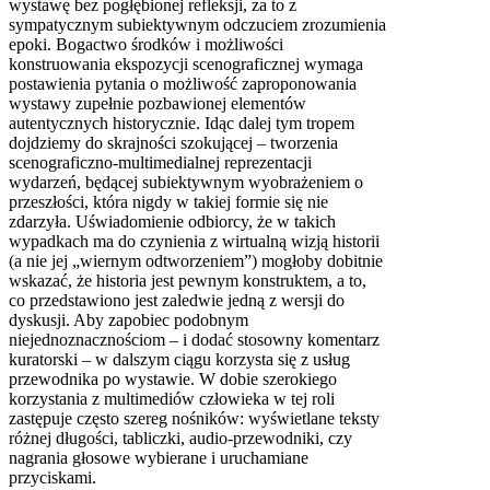
wystawę bez pogłębionej refleksji, za to z
sympatycznym subiektywnym odczuciem zrozumienia
epoki. Bogactwo środków i możliwości
konstruowania ekspozycji scenograficznej wymaga
postawienia pytania o możliwość zaproponowania
wystawy zupełnie pozbawionej elementów
autentycznych historycznie. Idąc dalej tym tropem
dojdziemy do skrajności szokującej – tworzenia
scenograficzno-multimedialnej reprezentacji
wydarzeń, będącej subiektywnym wyobrażeniem o
przeszłości, która nigdy w takiej formie się nie
zdarzyła. Uświadomienie odbiorcy, że w takich
wypadkach ma do czynienia z wirtualną wizją historii
(a nie jej „wiernym odtworzeniem”) mogłoby dobitnie
wskazać, że historia jest pewnym konstruktem, a to,
co przedstawiono jest zaledwie jedną z wersji do
dyskusji. Aby zapobiec podobnym
niejednoznacznościom – i dodać stosowny komentarz
kuratorski – w dalszym ciągu korzysta się z usług
przewodnika po wystawie. W dobie szerokiego
korzystania z multimediów człowieka w tej roli
zastępuje często szereg nośników: wyświetlane teksty
różnej długości, tabliczki, audio-przewodniki, czy
nagrania głosowe wybierane i uruchamiane
przyciskami.