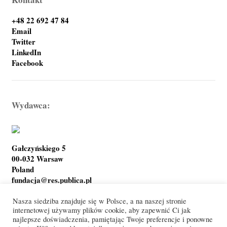
+48 22 692 47 84
Email
Twitter
LinkedIn
Facebook
Wydawca:
Gałczyńskiego 5
00-032 Warsaw
Poland
fundacja@res.publica.pl
Nasza siedziba znajduje się w Polsce, a na naszej stronie
internetowej używamy plików cookie, aby zapewnić Ci jak
najlepsze doświadczenia, pamiętając Twoje preferencje i ponowne
Polityka prywatności
Warunki korzystania