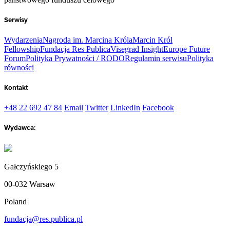
Serwisy
Wydarzenia
Nagroda im. Marcina Króla
Marcin Król
Fellowship
Fundacja Res Publica
Visegrad Insight
Europe Future
Forum
Polityka Prywatności / RODO
Regulamin serwisu
Polityka
równości
Kontakt
+48 22 692 47 84
Email
Twitter
LinkedIn
Facebook
Wydawca:
Gałczyńskiego 5
00-032 Warsaw
Poland
fundacja@res.publica.pl