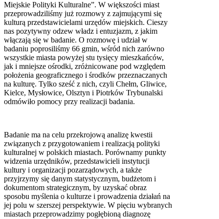
Miejskie Polityki Kulturalne”. W większości miast
przeprowadziliśmy już rozmowy z zajmującymi się
kulturą przedstawicielami urzędów miejskich. Cieszy
nas pozytywny odzew władz i entuzjazm, z jakim
włączają się w badanie. O rozmowę i udział w
badaniu poprosiliśmy 66 gmin, wśród nich zarówno
wszystkie miasta powyżej stu tysięcy mieszkańców,
jak i mniejsze ośrodki, zróżnicowane pod względem
położenia geograficznego i środków przeznaczanych
na kulturę. Tylko sześć z nich, czyli Chełm, Gliwice,
Kielce, Mysłowice, Olsztyn i Piotrków Trybunalski
odmówiło pomocy przy realizacji badania.
Badanie ma na celu przekrojową analizę kwestii
związanych z przygotowaniem i realizacją polityki
kulturalnej w polskich miastach. Porównamy punkty
widzenia urzędników, przedstawicieli instytucji
kultury i organizacji pozarządowych, a także
przyjrzymy się danym statystycznym, budżetom i
dokumentom strategicznym, by uzyskać obraz
sposobu myślenia o kulturze i prowadzenia działań na
jej polu w szerszej perspektywie. W pięciu wybranych
miastach przeprowadzimy pogłębioną diagnozę