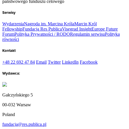
państwowego funduszu celowego
Serwisy
Wydarzenia
Nagroda im. Marcina Króla
Marcin Król
Fellowship
Fundacja Res Publica
Visegrad Insight
Europe Future
Forum
Polityka Prywatności / RODO
Regulamin serwisu
Polityka
równości
Kontakt
+48 22 692 47 84
Email
Twitter
LinkedIn
Facebook
Wydawca:
Gałczyńskiego 5
00-032 Warsaw
Poland
fundacja@res.publica.pl