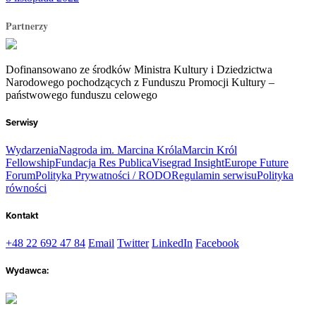
Partnerzy
Dofinansowano ze środków Ministra Kultury i Dziedzictwa
Narodowego pochodzących z Funduszu Promocji Kultury –
państwowego funduszu celowego
Serwisy
Wydarzenia
Nagroda im. Marcina Króla
Marcin Król
Fellowship
Fundacja Res Publica
Visegrad Insight
Europe Future
Forum
Polityka Prywatności / RODO
Regulamin serwisu
Polityka
równości
Kontakt
+48 22 692 47 84
Email
Twitter
LinkedIn
Facebook
Wydawca: