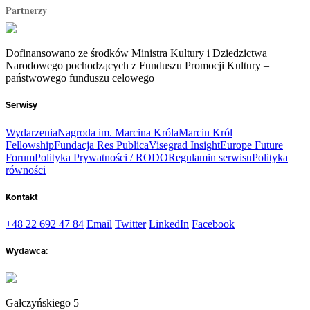
Partnerzy
Dofinansowano ze środków Ministra Kultury i Dziedzictwa
Narodowego pochodzących z Funduszu Promocji Kultury –
państwowego funduszu celowego
Serwisy
Wydarzenia
Nagroda im. Marcina Króla
Marcin Król
Fellowship
Fundacja Res Publica
Visegrad Insight
Europe Future
Forum
Polityka Prywatności / RODO
Regulamin serwisu
Polityka
równości
Kontakt
+48 22 692 47 84
Email
Twitter
LinkedIn
Facebook
Wydawca:
Gałczyńskiego 5