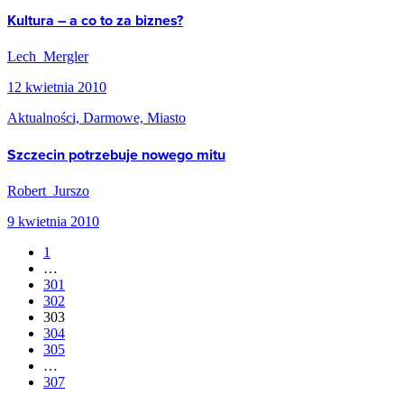
Kultura – a co to za biznes?
Lech Mergler
12 kwietnia 2010
Aktualności, Darmowe, Miasto
Szczecin potrzebuje nowego mitu
Robert Jurszo
9 kwietnia 2010
1
…
301
302
303
304
305
…
307