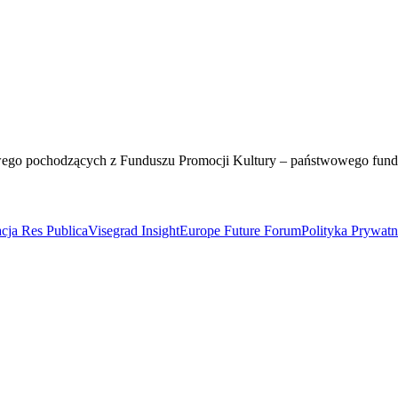
wego pochodzących z Funduszu Promocji Kultury – państwowego fun
cja Res Publica
Visegrad Insight
Europe Future Forum
Polityka Prywat