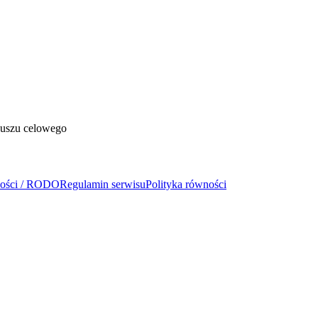
duszu celowego
ności / RODO
Regulamin serwisu
Polityka równości