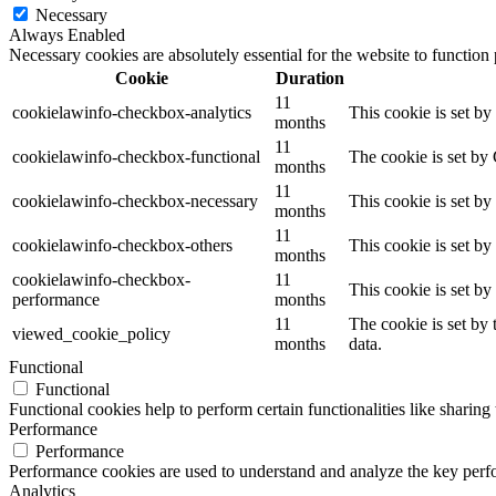
Necessary
Always Enabled
Necessary cookies are absolutely essential for the website to function
Cookie
Duration
11
cookielawinfo-checkbox-analytics
This cookie is set b
months
11
cookielawinfo-checkbox-functional
The cookie is set by
months
11
cookielawinfo-checkbox-necessary
This cookie is set b
months
11
cookielawinfo-checkbox-others
This cookie is set b
months
cookielawinfo-checkbox-
11
This cookie is set b
performance
months
11
The cookie is set by
viewed_cookie_policy
months
data.
Functional
Functional
Functional cookies help to perform certain functionalities like sharing 
Performance
Performance
Performance cookies are used to understand and analyze the key perfor
Analytics