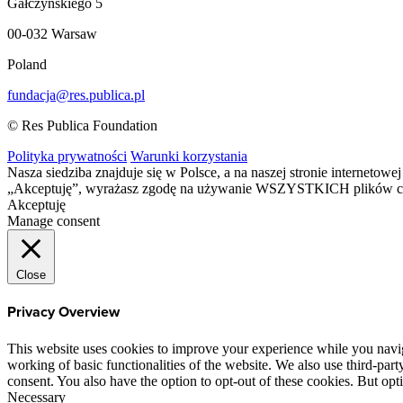
Gałczyńskiego 5
00-032 Warsaw
Poland
fundacja@res.publica.pl
© Res Publica Foundation
Polityka prywatności
Warunki korzystania
Nasza siedziba znajduje się w Polsce, a na naszej stronie interneto
„Akceptuję”, wyrażasz zgodę na używanie WSZYSTKICH plików c
Akceptuję
Manage consent
Close
Privacy Overview
This website uses cookies to improve your experience while you navigat
working of basic functionalities of the website. We also use third-pa
consent. You also have the option to opt-out of these cookies. But op
Necessary