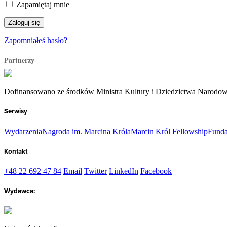
Zapamiętaj mnie
Zapomniałeś hasło?
Partnerzy
Dofinansowano ze środków Ministra Kultury i Dziedzictwa Narodo
Serwisy
Wydarzenia
Nagroda im. Marcina Króla
Marcin Król Fellowship
Funda
Kontakt
+48 22 692 47 84
Email
Twitter
LinkedIn
Facebook
Wydawca: